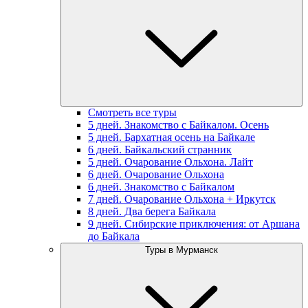
Смотреть все туры
5 дней. Знакомство с Байкалом. Осень
5 дней. Бархатная осень на Байкале
6 дней. Байкальский странник
5 дней. Очарование Ольхона. Лайт
6 дней. Очарование Ольхона
6 дней. Знакомство с Байкалом
7 дней. Очарование Ольхона + Иркутск
8 дней. Два берега Байкала
9 дней. Сибирские приключения: от Аршана
до Байкала
Туры в Мурманск