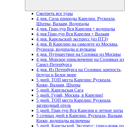
Смотреть все туры
4 дня. Сила природы Карелии. Рускеала,
Шхеры, Валаам, Водопады
4 дня. Гран-тур Вся Карелия + водопады
4 дня Гран-тур Вся Карелия + Валаам
4 дня. Карельский экспресс (из ПТЗ)
4 дня. В Карелию на самолете из Москвы.
Рускеала, водопады и вулканы
4 дня. Путешествие на Соловки из Москвы
4 дня. Морское приключение на Соловках из
Санкт-Петербурга
4 дня. Из Петербурга на Соловки: крепость,
белухи и Белое море
5 дней. ТОП места Карелии: Рускеала,
Кижи, Валаам, Шхеры
5 дней. Карельская Сага
5 дней. Гуляй, Москва, в Карелии!
5 дней. ТОП места Карелии: Рускеала,
загородный отель
5 дней. Гран-тур Вся Карелия и летние хиты
5 сочных дней в Карелии. Рускеала, Валаам,
Кижи, водопады включены
5 дней. Карельский Экспресс: гранд-вояж по