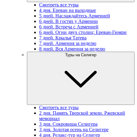
Смотреть все туры
4 дня. Ереван на выходные
5 дней. Наслаждайтесь Арменией
6 дней. В гостях у Армении
6 дней. Встреча с Арменией
6 дней. Огни двух столиц: Ереван-Гюмри
7 дней. Крылья Татева
7 дней. Армения за неделю
8 дней. Вся Армения за неделю
Туры на Селигер
Смотреть все туры
2 дня. Память Тверской земли. Ржевский
мемориал
3 дня. Сокровища Селигера
3 дня. Золотая осень на Селигере
4 дня. Релакс-тур на Селигер