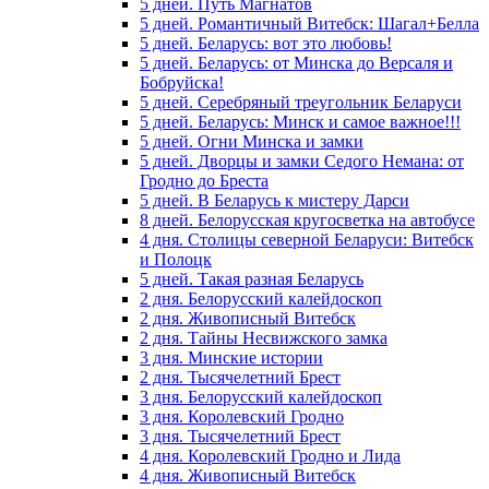
5 дней. Путь Магнатов
5 дней. Романтичный Витебск: Шагал+Белла
5 дней. Беларусь: вот это любовь!
5 дней. Беларусь: от Минска до Версаля и
Бобруйска!
5 дней. Серебряный треугольник Беларуси
5 дней. Беларусь: Минск и самое важное!!!
5 дней. Огни Минска и замки
5 дней. Дворцы и замки Седого Немана: от
Гродно до Бреста
5 дней. В Беларусь к мистеру Дарси
8 дней. Белорусская кругосветка на автобусе
4 дня. Столицы северной Беларуси: Витебск
и Полоцк
5 дней. Такая разная Беларусь
2 дня. Белорусский калейдоскоп
2 дня. Живописный Витебск
2 дня. Тайны Несвижского замка
3 дня. Минские истории
2 дня. Тысячелетний Брест
3 дня. Белорусский калейдоскоп
3 дня. Королевский Гродно
3 дня. Тысячелетний Брест
4 дня. Королевский Гродно и Лида
4 дня. Живописный Витебск