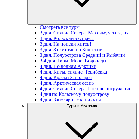
Смотреть все туры
3 дня. Сияние Севера. Максимум за 3 дня
3 дня. Кольский экспресс
3 дня. На поиски китов!
3 дня. За китами на Кольский
3 дня. Полуострова Средний и Рыбачий
3-4 дня. Горы. Море. Водопады
4 дня. По волнам Арктики
4 дня. Киты, сияние, Териберка
4 дня. Краски Заполярья
4 дня. Арктическая осень
4 дня. Сияние Севера. Полное погружение
4 дня по Кольскому полуострову
4 дня. Заполярные каникулы
Туры в Абхазию