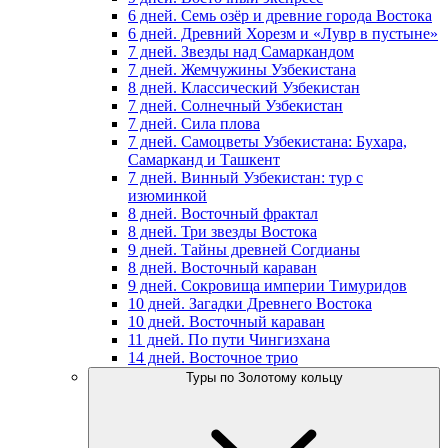
6 дней. Семь озёр и древние города Востока
6 дней. Древний Хорезм и «Лувр в пустыне»
7 дней. Звезды над Самаркандом
7 дней. Жемчужины Узбекистана
8 дней. Классический Узбекистан
7 дней. Солнечный Узбекистан
7 дней. Сила плова
7 дней. Самоцветы Узбекистана: Бухара,
Самарканд и Ташкент
7 дней. Винный Узбекистан: тур с
изюминкой
8 дней. Восточный фрактал
8 дней. Три звезды Востока
9 дней. Тайны древней Согдианы
8 дней. Восточный караван
9 дней. Сокровища империи Тимуридов
10 дней. Загадки Древнего Востока
10 дней. Восточный караван
11 дней. По пути Чингизхана
14 дней. Восточное трио
Туры по Золотому кольцу