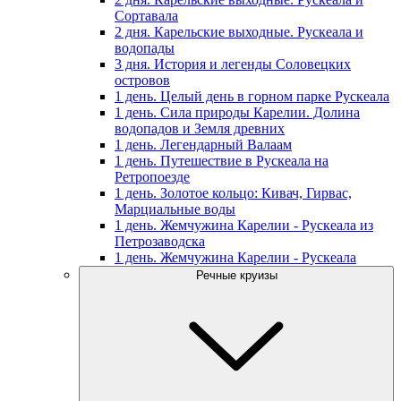
Сортавала
2 дня. Карельские выходные. Рускеала и
водопады
3 дня. История и легенды Соловецких
островов
1 день. Целый день в горном парке Рускеала
1 день. Сила природы Карелии. Долина
водопадов и Земля древних
1 день. Легендарный Валаам
1 день. Путешествие в Рускеала на
Ретропоезде
1 день. Золотое кольцо: Кивач, Гирвас,
Марциальные воды
1 день. Жемчужина Карелии - Рускеала из
Петрозаводска
1 день. Жемчужина Карелии - Рускеала
Речные круизы