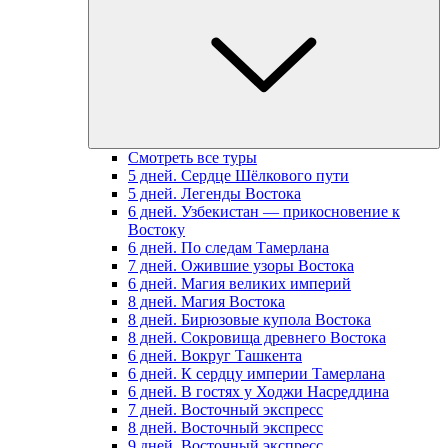
Смотреть все туры
5 дней. Сердце Шёлкового пути
5 дней. Легенды Востока
6 дней. Узбекистан — прикосновение к
Востоку
6 дней. По следам Тамерлана
7 дней. Ожившие узоры Востока
6 дней. Магия великих империй
8 дней. Магия Востока
8 дней. Бирюзовые купола Востока
8 дней. Сокровища древнего Востока
6 дней. Вокруг Ташкента
6 дней. К сердцу империи Тамерлана
6 дней. В гостях у Ходжи Насреддина
7 дней. Восточный экспресс
8 дней. Восточный экспресс
9 дней. Восточный экспресс