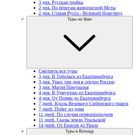
3 дня. Русская тройка
2 дня. По берегам живописной Мсты
2 дня. Старая Русса - Великий Новгород
Туры на Урал
Смотреть все туры
3 дня. В Тобольск из Екатеринбурга
3 дня. Урал: три дня в сердце России
3 дня. Магия Приуралья
4 дня. В Удмуртию из Екатеринбурга
4 дня. От Перми до Екатеринбурга
7 дней. Вдоль Великого Сибирского тракта
7 дней. Побег из дома
11 дней. По следам первопроходцев
11 дней. Сказы земли Уральской
14 дней. От Енисея до Урала
Туры в Вологду