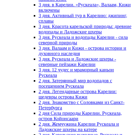
3 дня. в Карелии. «Рускеала», Валаам, Кижи
включены
3 дня. Активный тур в Карелию: джипинг,
сплавы
3 дня. Красота карельской природы: древние
водопады и Ладожские шхеры
3 дня. Рускеала и водопады Карелии - сила
северной природы
3 дня. Валаам и Кижи - острова истории и
духовного наследия
3 дня. Рускеала и Ладожские шхеры -
северные пейзажи Карелии
3 дня. 12 чудес и мраморный каньон
Рускеала
2 дня. Затерянный мир водопадов с
посещением Рускеала
2 дня. Легендарные острова Карелии:
шедевры острова Кижи
2 дня. Знакомство с Соловками из Санкт-
Петербурга
2 дня Сила природы Карелии. Рускеала,
остров Койонсаари
2 дня. Жемчужина Карелии Рускеала и
Ладожские шхеры на катере
2 дня. Карельские выходные. Рускеала и