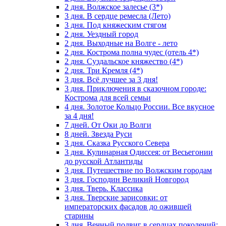
2 дня. Волжское залесье (3*)
3 дня. В сердце ремесла (Лето)
3 дня. Под княжеским стягом
2 дня. Уездный город
2 дня. Выходные на Волге - лето
2 дня. Кострома полна чудес (отель 4*)
2 дня. Суздальское княжество (4*)
2 дня. Три Кремля (4*)
3 дня. Всё лучшее за 3 дня!
3 дня. Приключения в сказочном городе:
Кострома для всей семьи
4 дня. Золотое Кольцо России. Все вкусное
за 4 дня!
7 дней. От Оки до Волги
8 дней. Звезда Руси
3 дня. Сказка Русского Севера
3 дня. Кулинарная Одиссея: от Весьегонии
до русской Атлантиды
3 дня. Путешествие по Волжским городам
3 дня. Господин Великий Новгород
3 дня. Тверь. Классика
3 дня. Тверские зарисовки: от
императорских фасадов до ожившей
старины
3 дня. Вечный подвиг в сердцах поколений: