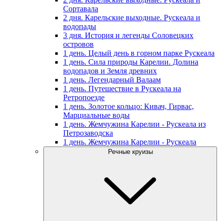
Сортавала
2 дня. Карельские выходные. Рускеала и
водопады
3 дня. История и легенды Соловецких
островов
1 день. Целый день в горном парке Рускеала
1 день. Сила природы Карелии. Долина
водопадов и Земля древних
1 день. Легендарный Валаам
1 день. Путешествие в Рускеала на
Ретропоезде
1 день. Золотое кольцо: Кивач, Гирвас,
Марциальные воды
1 день. Жемчужина Карелии - Рускеала из
Петрозаводска
1 день. Жемчужина Карелии - Рускеала
Речные круизы