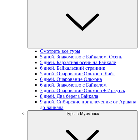
Смотреть все туры
5 дней. Знакомство с Байкалом. Осень
5 дней. Бархатная осень на Байкале
6 дней. Байкальский странник
5 дней. Очарование Ольхона. Лайт
6 дней. Очарование Ольхона
6 дней. Знакомство с Байкалом
7 дней. Очарование Ольхона + Иркутск
8 дней. Два берега Байкала
9 дней. Сибирские приключения: от Аршана
до Байкала
Туры в Мурманск