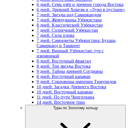
6 дней. Семь озёр и древние города Востока
6 дней. Древний Хорезм и «Лувр в пустыне»
7 дней. Звезды над Самаркандом
7 дней. Жемчужины Узбекистана
8 дней. Классический Узбекистан
7 дней. Солнечный Узбекистан
7 дней. Сила плова
7 дней. Самоцветы Узбекистана: Бухара,
Самарканд и Ташкент
7 дней. Винный Узбекистан: тур с
изюминкой
8 дней. Восточный фрактал
8 дней. Три звезды Востока
9 дней. Тайны древней Согдианы
8 дней. Восточный караван
9 дней. Сокровища империи Тимуридов
10 дней. Загадки Древнего Востока
10 дней. Восточный караван
11 дней. По пути Чингизхана
14 дней. Восточное трио
Туры по Золотому кольцу