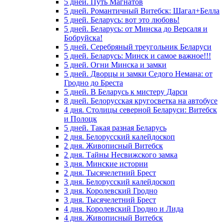
5 дней. Путь Магнатов
5 дней. Романтичный Витебск: Шагал+Белла
5 дней. Беларусь: вот это любовь!
5 дней. Беларусь: от Минска до Версаля и
Бобруйска!
5 дней. Серебряный треугольник Беларуси
5 дней. Беларусь: Минск и самое важное!!!
5 дней. Огни Минска и замки
5 дней. Дворцы и замки Седого Немана: от
Гродно до Бреста
5 дней. В Беларусь к мистеру Дарси
8 дней. Белорусская кругосветка на автобусе
4 дня. Столицы северной Беларуси: Витебск
и Полоцк
5 дней. Такая разная Беларусь
2 дня. Белорусский калейдоскоп
2 дня. Живописный Витебск
2 дня. Тайны Несвижского замка
3 дня. Минские истории
2 дня. Тысячелетний Брест
3 дня. Белорусский калейдоскоп
3 дня. Королевский Гродно
3 дня. Тысячелетний Брест
4 дня. Королевский Гродно и Лида
4 дня. Живописный Витебск