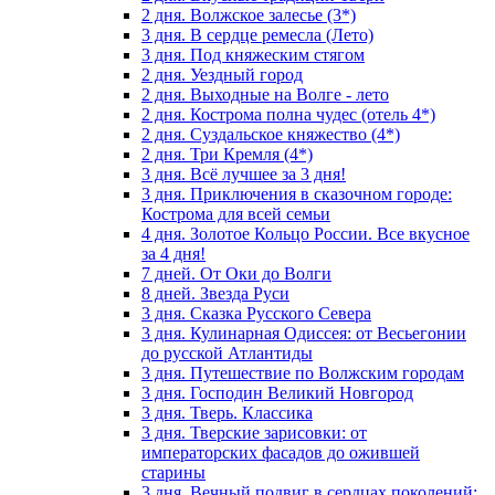
2 дня. Волжское залесье (3*)
3 дня. В сердце ремесла (Лето)
3 дня. Под княжеским стягом
2 дня. Уездный город
2 дня. Выходные на Волге - лето
2 дня. Кострома полна чудес (отель 4*)
2 дня. Суздальское княжество (4*)
2 дня. Три Кремля (4*)
3 дня. Всё лучшее за 3 дня!
3 дня. Приключения в сказочном городе:
Кострома для всей семьи
4 дня. Золотое Кольцо России. Все вкусное
за 4 дня!
7 дней. От Оки до Волги
8 дней. Звезда Руси
3 дня. Сказка Русского Севера
3 дня. Кулинарная Одиссея: от Весьегонии
до русской Атлантиды
3 дня. Путешествие по Волжским городам
3 дня. Господин Великий Новгород
3 дня. Тверь. Классика
3 дня. Тверские зарисовки: от
императорских фасадов до ожившей
старины
3 дня. Вечный подвиг в сердцах поколений: