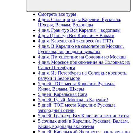
Смотреть все туры
4 дня. Сила природы Карелии. Рускеала,
Шхеры, Валаам, Водопады
4 дня. Гран-тур Вся Карелия + водопады
4 дня Гран-тур Вся Карелия + Валаам
4 дня. Карельский экспресс (из ПТЗ)
4 дня. В Карелию на самолете из Москвы.
Рускеала, водопады и вулканы
4 дня. Путешествие на Соловки из Москвы
4 дня. Морское приключение на Соловках из
Санкт-Петербурга
4 дня. Из Петербурга на Соловки: крепость,
белухи и Белое море
5 дней. ТОП места Карелии: Рускеала,
Кижи, Валаам, Шхеры
5 дней. Карельская Сага
5 дней. Гуляй, Москва, в Карелии!
5 дней. ТОП места Карелии: Рускеала,
загородный отель
5 дней. Гран-тур Вся Карелия и летние хиты
5 сочных дней в Карелии. Рускеала, Валаам,
Кижи, водопады включены
5 дней. Карельский Экспресс: гранд-вояж по