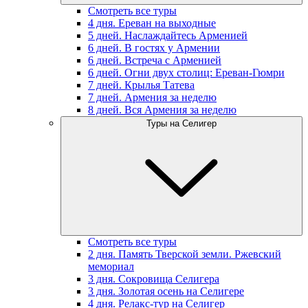
Смотреть все туры
4 дня. Ереван на выходные
5 дней. Наслаждайтесь Арменией
6 дней. В гостях у Армении
6 дней. Встреча с Арменией
6 дней. Огни двух столиц: Ереван-Гюмри
7 дней. Крылья Татева
7 дней. Армения за неделю
8 дней. Вся Армения за неделю
Туры на Селигер
Смотреть все туры
2 дня. Память Тверской земли. Ржевский
мемориал
3 дня. Сокровища Селигера
3 дня. Золотая осень на Селигере
4 дня. Релакс-тур на Селигер