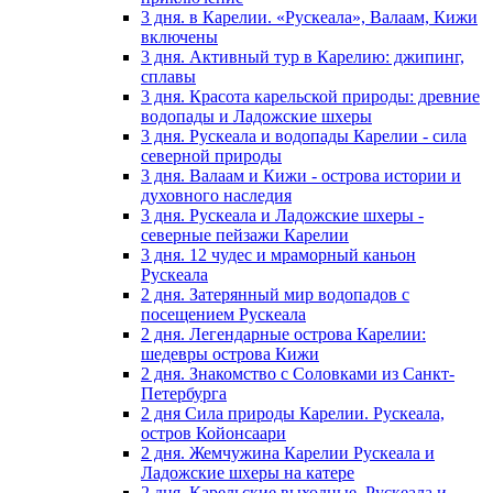
3 дня. в Карелии. «Рускеала», Валаам, Кижи
включены
3 дня. Активный тур в Карелию: джипинг,
сплавы
3 дня. Красота карельской природы: древние
водопады и Ладожские шхеры
3 дня. Рускеала и водопады Карелии - сила
северной природы
3 дня. Валаам и Кижи - острова истории и
духовного наследия
3 дня. Рускеала и Ладожские шхеры -
северные пейзажи Карелии
3 дня. 12 чудес и мраморный каньон
Рускеала
2 дня. Затерянный мир водопадов с
посещением Рускеала
2 дня. Легендарные острова Карелии:
шедевры острова Кижи
2 дня. Знакомство с Соловками из Санкт-
Петербурга
2 дня Сила природы Карелии. Рускеала,
остров Койонсаари
2 дня. Жемчужина Карелии Рускеала и
Ладожские шхеры на катере
2 дня. Карельские выходные. Рускеала и