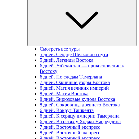
Смотреть все туры
5 дней. Сердце Шёлкового пути
5 дней. Легенды Востока
6 дней. Узбекистан — прикосновение к
Востоку
6 дней. По следам Тамерлана
7 дней. Ожившие узоры Востока
6 дней. Магия великих империй
8 дней. Магия Востока
8 дней. Бирюзовые купола Востока
8 дней. Сокровища древнего Востока
6 дней. Вокруг Ташкента
6 дней. К сердцу империи Тамерлана
6 дней. В гостях у Ходжи Насреддина
7 дней. Восточный экспресс
8 дней. Восточный экспресс
9 дней. Восточный экспресс