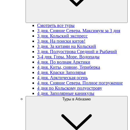
Смотреть все туры
3 дня. Сияние Севера. Максимум за 3 дня
3 дня. Кольский экспресс
3 дня. На поиски китов!
3 дня. За китами на Кольский
3 дня. Полуострова Средний и Рыбачий
3-4 дня. Горы. Море. Водопады
4 дня. По волнам Арктики
4 дня. Киты, сияние, Териберка
4 дня. Краски Заполярья
4 дня. Арктическая осень
4 дня. Сияние Севера. Полное погружение
4 дня по Кольскому полуострову
4 дня. Заполярные каникулы
Туры в Абхазию