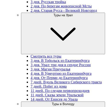
3 дня. Русская тройка
2 дня. По берегам живописной Мсты
2 дня. Старая Русса - Великий Новгород
Туры на Урал
Смотреть все туры
3 дня. В Тобольск из Екатеринбурга
3 дня. Урал: три дня в сердце России
3 дня. Магия Приуралья
4 дня. В Удмуртию из Екатеринбурга
4 дня. От Перми до Екатеринбурга
7 дней. Вдоль Великого Сибирского тракта
7 дней. Побег из дома
11 дней. По следам первопроходцев
11 дней. Сказы земли Уральской
14 дней. От Енисея до Урала
Туры в Вологду