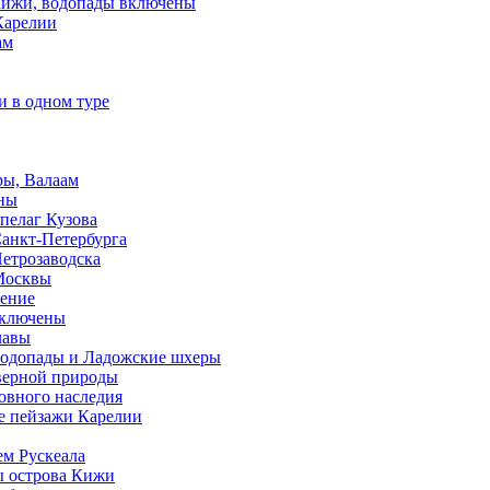
 Кижи, водопады включены
Карелии
ам
и в одном туре
ры, Валаам
ены
пелаг Кузова
Санкт-Петербурга
Петрозаводска
 Москвы
чение
 включены
лавы
 водопады и Ладожские шхеры
еверной природы
ховного наследия
ые пейзажи Карелии
ем Рускеала
ы острова Кижи