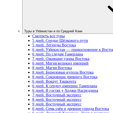
Туры в Узбекистан и по Средней Азии
Смотреть все туры
5 дней. Сердце Шёлкового пути
5 дней. Легенды Востока
6 дней. Узбекистан — прикосновение к Восто
6 дней. По следам Тамерлана
7 дней. Ожившие узоры Востока
6 дней. Магия великих империй
8 дней. Магия Востока
8 дней. Бирюзовые купола Востока
8 дней. Сокровища древнего Востока
6 дней. Вокруг Ташкента
6 дней. К сердцу империи Тамерлана
6 дней. В гостях у Ходжи Насреддина
7 дней. Восточный экспресс
8 дней. Восточный экспресс
9 дней. Восточный экспресс
6 дней. Семь озёр и древние города Востока