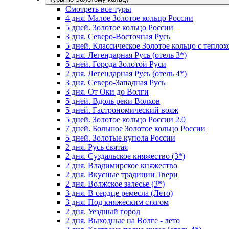
Смотреть все туры
4 дня. Малое Золотое кольцо России
5 дней. Золотое кольцо России
3 дня. Северо-Восточная Русь
5 дней. Классическое Золотое кольцо с тепло
2 дня. Легендарная Русь (отель 3*)
5 дней. Города Золотой Руси
2 дня. Легендарная Русь (отель 4*)
3 дня. Северо-Западная Русь
3 дня. От Оки до Волги
5 дней. Вдоль реки Волхов
5 дней. Гастрономический вояж
5 дней. Золотое кольцо России 2.0
7 дней. Большое Золотое кольцо России
5 дней. Золотые купола России
2 дня. Русь святая
2 дня. Суздальское княжество (3*)
2 дня. Владимирское княжество
2 дня. Вкусные традиции Твери
2 дня. Волжское залесье (3*)
3 дня. В сердце ремесла (Лето)
3 дня. Под княжеским стягом
2 дня. Уездный город
2 дня. Выходные на Волге - лето