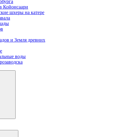
рбурга
ов Койонсаари
ские шхеры на катере
авала
пады
ов
адов и Земля древних
е
иальные воды
розаводска