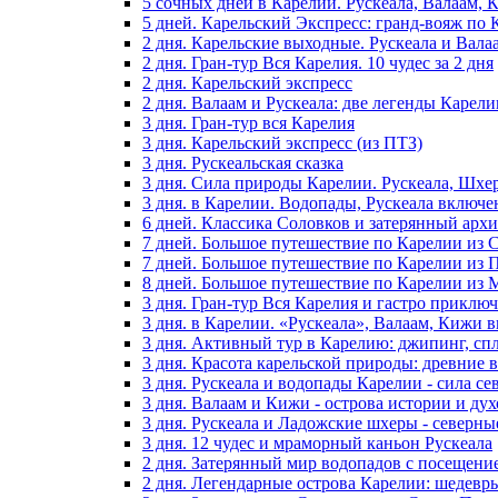
5 сочных дней в Карелии. Рускеала, Валаам,
5 дней. Карельский Экспресс: гранд-вояж по 
2 дня. Карельские выходные. Рускеала и Вала
2 дня. Гран-тур Вся Карелия. 10 чудес за 2 дня
2 дня. Карельский экспресс
2 дня. Валаам и Рускеала: две легенды Карели
3 дня. Гран-тур вся Карелия
3 дня. Карельский экспресс (из ПТЗ)
3 дня. Рускеальская сказка
3 дня. Сила природы Карелии. Рускеала, Шхе
3 дня. в Карелии. Водопады, Рускеала включ
6 дней. Классика Соловков и затерянный архи
7 дней. Большое путешествие по Карелии из 
7 дней. Большое путешествие по Карелии из 
8 дней. Большое путешествие по Карелии из
3 дня. Гран-тур Вся Карелия и гастро приклю
3 дня. в Карелии. «Рускеала», Валаам, Кижи
3 дня. Активный тур в Карелию: джипинг, сп
3 дня. Красота карельской природы: древние
3 дня. Рускеала и водопады Карелии - сила с
3 дня. Валаам и Кижи - острова истории и ду
3 дня. Рускеала и Ладожские шхеры - северн
3 дня. 12 чудес и мраморный каньон Рускеала
2 дня. Затерянный мир водопадов с посещени
2 дня. Легендарные острова Карелии: шедевр