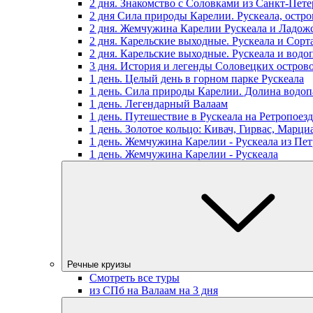
2 дня. Знакомство с Соловками из Санкт-Пете
2 дня Сила природы Карелии. Рускеала, остр
2 дня. Жемчужина Карелии Рускеала и Ладож
2 дня. Карельские выходные. Рускеала и Сорт
2 дня. Карельские выходные. Рускеала и водо
3 дня. История и легенды Соловецких остров
1 день. Целый день в горном парке Рускеала
1 день. Сила природы Карелии. Долина водоп
1 день. Легендарный Валаам
1 день. Путешествие в Рускеала на Ретропоезд
1 день. Золотое кольцо: Кивач, Гирвас, Марц
1 день. Жемчужина Карелии - Рускеала из Пет
1 день. Жемчужина Карелии - Рускеала
Речные круизы
Смотреть все туры
из СПб на Валаам на 3 дня