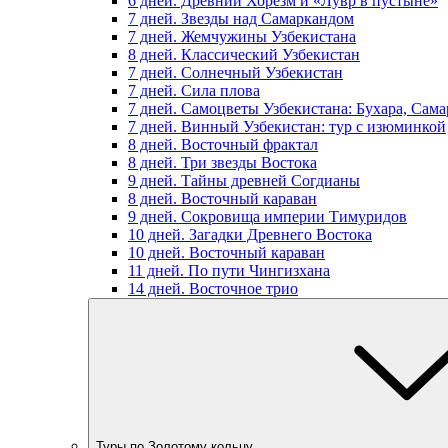
6 дней. Древний Хорезм и «Лувр в пустыне»
7 дней. Звезды над Самаркандом
7 дней. Жемчужины Узбекистана
8 дней. Классический Узбекистан
7 дней. Солнечный Узбекистан
7 дней. Сила плова
7 дней. Самоцветы Узбекистана: Бухара, Сам
7 дней. Винный Узбекистан: тур с изюминкой
8 дней. Восточный фрактал
8 дней. Три звезды Востока
9 дней. Тайны древней Согдианы
8 дней. Восточный караван
9 дней. Сокровища империи Тимуридов
10 дней. Загадки Древнего Востока
10 дней. Восточный караван
11 дней. По пути Чингизхана
14 дней. Восточное трио
Туры по Золотому кольцу