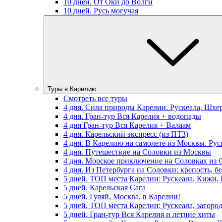
10 дней. От Оки до Волги
10 дней. Русь могучая
Туры в Карелию
Смотреть все туры
4 дня. Сила природы Карелии. Рускеала, Шхе
4 дня. Гран-тур Вся Карелия + водопады
4 дня Гран-тур Вся Карелия + Валаам
4 дня. Карельский экспресс (из ПТЗ)
4 дня. В Карелию на самолете из Москвы. Рус
4 дня. Путешествие на Соловки из Москвы
4 дня. Морское приключение на Соловках из 
4 дня. Из Петербурга на Соловки: крепость, б
5 дней. ТОП места Карелии: Рускеала, Кижи,
5 дней. Карельская Сага
5 дней. Гуляй, Москва, в Карелии!
5 дней. ТОП места Карелии: Рускеала, загоро
5 дней. Гран-тур Вся Карелия и летние хиты