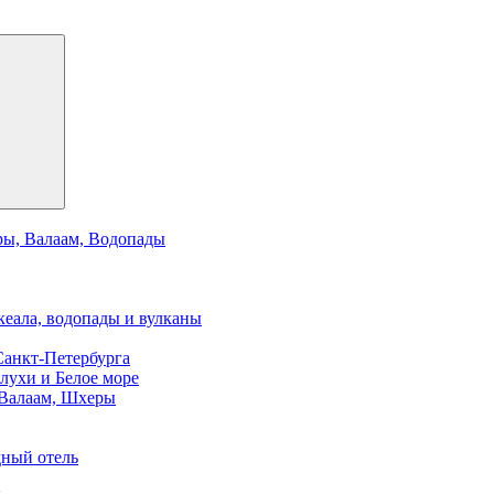
ры, Валаам, Водопады
кеала, водопады и вулканы
Санкт-Петербурга
елухи и Белое море
 Валаам, Шхеры
дный отель