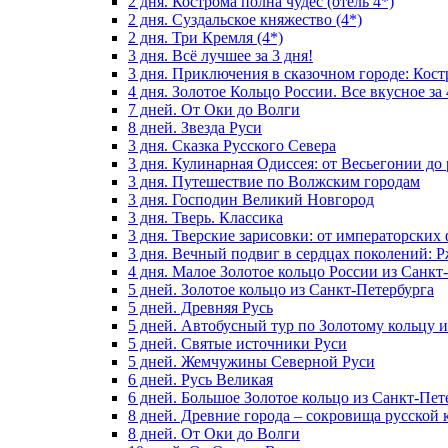
2 дня. Кострома полна чудес (отель 4*)
2 дня. Суздальское княжество (4*)
2 дня. Три Кремля (4*)
3 дня. Всё лучшее за 3 дня!
3 дня. Приключения в сказочном городе: Кост
4 дня. Золотое Кольцо России. Все вкусное за 
7 дней. От Оки до Волги
8 дней. Звезда Руси
3 дня. Сказка Русского Севера
3 дня. Кулинарная Одиссея: от Весьегонии до
3 дня. Путешествие по Волжским городам
3 дня. Господин Великий Новгород
3 дня. Тверь. Классика
3 дня. Тверские зарисовки: от императорски
3 дня. Вечный подвиг в сердцах поколений: 
4 дня. Малое Золотое кольцо России из Санкт
5 дней. Золотое кольцо из Санкт-Петербурга
5 дней. Древняя Русь
5 дней. Автобусный тур по Золотому кольцу 
5 дней. Святые источники Руси
5 дней. Жемчужины Северной Руси
6 дней. Русь Великая
6 дней. Большое Золотое кольцо из Санкт-Пет
8 дней. Древние города – сокровища русской 
8 дней. От Оки до Волги