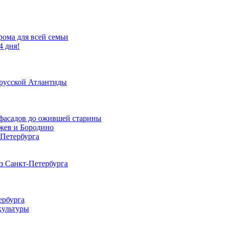
рома для всей семьи
4 дня!
 русской Атлантиды
х фасадов до ожившей старины
Ржев и Бородино
-Петербурга
из Санкт-Петербурга
ербурга
культуры