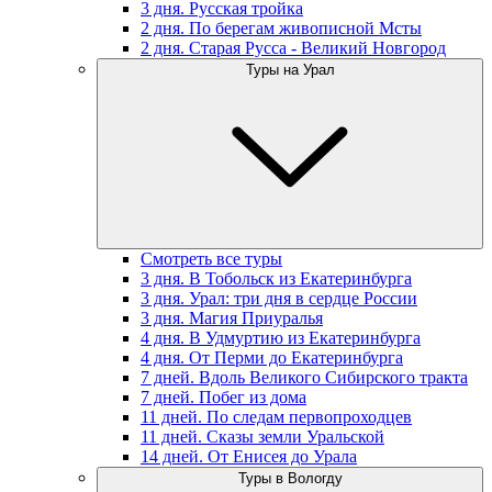
3 дня. Русская тройка
2 дня. По берегам живописной Мсты
2 дня. Старая Русса - Великий Новгород
Туры на Урал
Смотреть все туры
3 дня. В Тобольск из Екатеринбурга
3 дня. Урал: три дня в сердце России
3 дня. Магия Приуралья
4 дня. В Удмуртию из Екатеринбурга
4 дня. От Перми до Екатеринбурга
7 дней. Вдоль Великого Сибирского тракта
7 дней. Побег из дома
11 дней. По следам первопроходцев
11 дней. Сказы земли Уральской
14 дней. От Енисея до Урала
Туры в Вологду