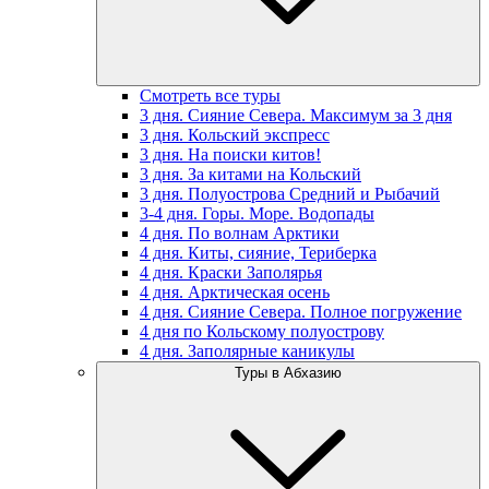
Смотреть все туры
3 дня. Сияние Севера. Максимум за 3 дня
3 дня. Кольский экспресс
3 дня. На поиски китов!
3 дня. За китами на Кольский
3 дня. Полуострова Средний и Рыбачий
3-4 дня. Горы. Море. Водопады
4 дня. По волнам Арктики
4 дня. Киты, сияние, Териберка
4 дня. Краски Заполярья
4 дня. Арктическая осень
4 дня. Сияние Севера. Полное погружение
4 дня по Кольскому полуострову
4 дня. Заполярные каникулы
Туры в Абхазию