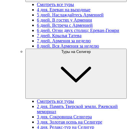
Смотреть все туры
4 дня. Ереван на выходные
5 дней. Наслаждайтесь Арменией
6 дней. В гостях у Армении
6 дней. Встреча с Арменией
6 дней. Огни двух столиц: Ереван-Гюмри
7 дней. Крылья Татева
7 дней. Армения за неделю
8 дней. Вся Армения за неделю
Туры на Селигер
Смотреть все туры
2 дня. Память Тверской земли. Ржевский
мемориал
3 дня. Сокровища Селигера
3 дня. Золотая осень на Селигере
4 дня. Релакс-тур на Селигер