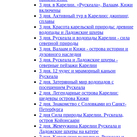
3 дня. в Карелии. «Рускеала», Валаам, Кижи
включены
3 дня. Активный тур в Карелию: джипинг,
сплавы
3 дня. Красота карельской природы: древние
водопады и Ладожские шхеры
3 дня. Рускеала и водопады Карелии - сила
северной природы
3 дня. Валаам и Кижи - острова истории и
духовного наследия
3 дня. Рускеала и Ладожские шхеры -
северные пейзажи Карелии
3 дня. 12 чудес и мраморный каньон
Рускеала
2 дня. Затерянный мир водопадов с
посещением Рускеала
2 дня. Легендарные острова Карелии:
шедевры острова Кижи
2 дня. Знакомство с Соловками из Санкт-
Петербурга
2 дня Сила природы Карелии. Рускеала,
остров Койонсаари
2 дня. Жемчужина Карелии Рускеала и
Ладожские шхеры на катере
2 дня. Карельские выходные. Рускеала и