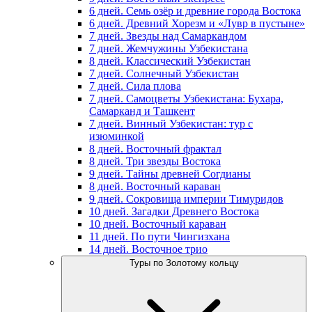
6 дней. Семь озёр и древние города Востока
6 дней. Древний Хорезм и «Лувр в пустыне»
7 дней. Звезды над Самаркандом
7 дней. Жемчужины Узбекистана
8 дней. Классический Узбекистан
7 дней. Солнечный Узбекистан
7 дней. Сила плова
7 дней. Самоцветы Узбекистана: Бухара,
Самарканд и Ташкент
7 дней. Винный Узбекистан: тур с
изюминкой
8 дней. Восточный фрактал
8 дней. Три звезды Востока
9 дней. Тайны древней Согдианы
8 дней. Восточный караван
9 дней. Сокровища империи Тимуридов
10 дней. Загадки Древнего Востока
10 дней. Восточный караван
11 дней. По пути Чингизхана
14 дней. Восточное трио
Туры по Золотому кольцу