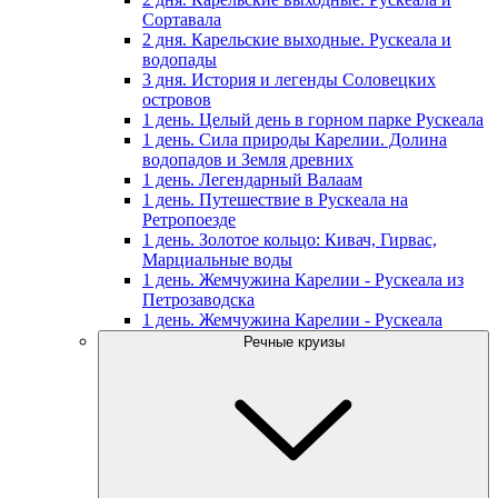
Сортавала
2 дня. Карельские выходные. Рускеала и
водопады
3 дня. История и легенды Соловецких
островов
1 день. Целый день в горном парке Рускеала
1 день. Сила природы Карелии. Долина
водопадов и Земля древних
1 день. Легендарный Валаам
1 день. Путешествие в Рускеала на
Ретропоезде
1 день. Золотое кольцо: Кивач, Гирвас,
Марциальные воды
1 день. Жемчужина Карелии - Рускеала из
Петрозаводска
1 день. Жемчужина Карелии - Рускеала
Речные круизы