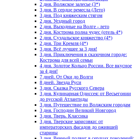
2 дня. Волжское залесье (3*)
3 дня. В сердце ремесла (Лето)
3 дня. Под княжеским стягом
2 дня. Уездный город
2 дня. Выходные на Волге - лето
2 дня. Кострома полна чудес (отель 4*)
2 дня. Суздальское княжество (4*)
2 дня. Три Кремля (4*)
3 дня. Всё лучшее за 3 дня!
3 дня. Приключения в сказочном городе:
Кострома для всей семьи
4 дня. Золотое Кольцо России. Все вкусное
за 4 дня!
7 дней. От Оки до Волги
8 дней. Звезда Руси
3 дня. Сказка Русского Севера
3 дня. Кулинарная Одиссея: от Весьегонии
до русской Атлантиды
3 дня. Путешествие по Волжским городам
3 дня. Господин Великий Новгород
3 дня. Тверь. Классика
3 дня. Тверские зарисовки: от
императорских фасадов до ожившей
старины
3 дня. Вечный подвиг в сердцах поколений: