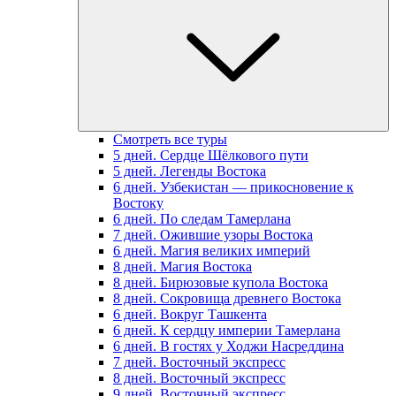
Смотреть все туры
5 дней. Сердце Шёлкового пути
5 дней. Легенды Востока
6 дней. Узбекистан — прикосновение к
Востоку
6 дней. По следам Тамерлана
7 дней. Ожившие узоры Востока
6 дней. Магия великих империй
8 дней. Магия Востока
8 дней. Бирюзовые купола Востока
8 дней. Сокровища древнего Востока
6 дней. Вокруг Ташкента
6 дней. К сердцу империи Тамерлана
6 дней. В гостях у Ходжи Насреддина
7 дней. Восточный экспресс
8 дней. Восточный экспресс
9 дней. Восточный экспресс