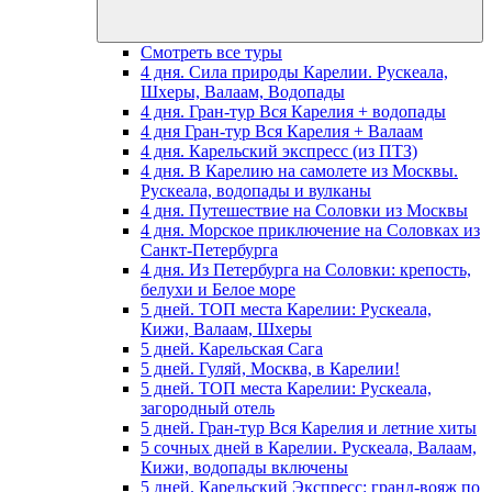
Смотреть все туры
4 дня. Сила природы Карелии. Рускеала,
Шхеры, Валаам, Водопады
4 дня. Гран-тур Вся Карелия + водопады
4 дня Гран-тур Вся Карелия + Валаам
4 дня. Карельский экспресс (из ПТЗ)
4 дня. В Карелию на самолете из Москвы.
Рускеала, водопады и вулканы
4 дня. Путешествие на Соловки из Москвы
4 дня. Морское приключение на Соловках из
Санкт-Петербурга
4 дня. Из Петербурга на Соловки: крепость,
белухи и Белое море
5 дней. ТОП места Карелии: Рускеала,
Кижи, Валаам, Шхеры
5 дней. Карельская Сага
5 дней. Гуляй, Москва, в Карелии!
5 дней. ТОП места Карелии: Рускеала,
загородный отель
5 дней. Гран-тур Вся Карелия и летние хиты
5 сочных дней в Карелии. Рускеала, Валаам,
Кижи, водопады включены
5 дней. Карельский Экспресс: гранд-вояж по