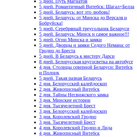
5 дней. Путь Магнатов
5 дней. Романтичный Витебск: Шагал+Белла
5 дней. Беларусь: вот это любовь!
5 дней. Беларусь: от Минска до Версаля и
Бобруйска!
5 дней. Серебряный треугольник Беларуси
5 дней. Беларусь: Минск и самое важное!!!
5 дней. Огни Минска и замки
5 дней. Дворцы и замки Седого Немана: от
Гродно до Бреста
5 дней. В Беларусь к мистеру Дарси
8 дней. Белорусская кругосветка на автобусе
4 дня. Столицы северной Беларуси: Витебск
и Полоцк
5 дней. Такая разная Беларусь
2 дня. Белорусский калейдоскоп
2 дня. Живописный Витебск
2 дня. Тайны Несвижского замка
3 дня. Минские истории
2 дня. Тысячелетний Брест
3 дня. Белорусский калейдоскоп
3 дня. Королевский Гродно
3 дня. Тысячелетний Брест
4 дня. Королевский Гродно и Лида
4 дня. Живописный Витебск