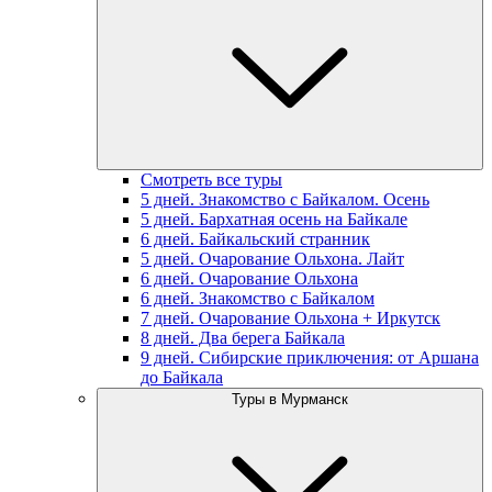
Смотреть все туры
5 дней. Знакомство с Байкалом. Осень
5 дней. Бархатная осень на Байкале
6 дней. Байкальский странник
5 дней. Очарование Ольхона. Лайт
6 дней. Очарование Ольхона
6 дней. Знакомство с Байкалом
7 дней. Очарование Ольхона + Иркутск
8 дней. Два берега Байкала
9 дней. Сибирские приключения: от Аршана
до Байкала
Туры в Мурманск