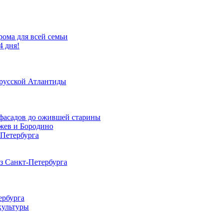
рома для всей семьи
4 дня!
 русской Атлантиды
х фасадов до ожившей старины
Ржев и Бородино
-Петербурга
из Санкт-Петербурга
ербурга
культуры