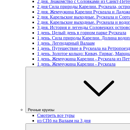
2 дня. Знакомство с Соловками из Санкт-Пете
2 дня Сила природы Карелии. Рускеала, остр
2 дня. Жемчужина Карелии Рускеала и Ладож
2 дня. Карельские выходные. Рускеала и Сорт
2 дня. Карельские выходные. Рускеала и водо
3 дня. История и легенды Соловецких остров
1 день. Целый день в горном парке Рускеала
1 день. Сила природы Карелии. Долина водоп
1 день. Легендарный Валаам
1 день. Путешествие в Рускеала на Ретропоезд
1 день. Золотое кольцо: Кивач, Гирвас, Марц
1 день. Жемчужина Карелии - Рускеала из Пет
1 день. Жемчужина Карелии - Рускеала
Речные круизы
Смотреть все туры
из СПб на Валаам на 3 дня