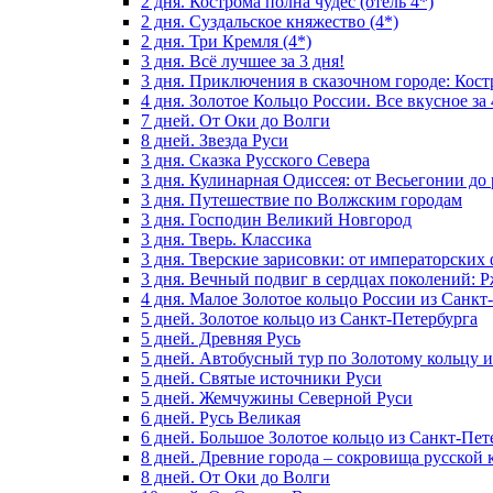
2 дня. Кострома полна чудес (отель 4*)
2 дня. Суздальское княжество (4*)
2 дня. Три Кремля (4*)
3 дня. Всё лучшее за 3 дня!
3 дня. Приключения в сказочном городе: Кост
4 дня. Золотое Кольцо России. Все вкусное за 
7 дней. От Оки до Волги
8 дней. Звезда Руси
3 дня. Сказка Русского Севера
3 дня. Кулинарная Одиссея: от Весьегонии до
3 дня. Путешествие по Волжским городам
3 дня. Господин Великий Новгород
3 дня. Тверь. Классика
3 дня. Тверские зарисовки: от императорски
3 дня. Вечный подвиг в сердцах поколений: 
4 дня. Малое Золотое кольцо России из Санкт
5 дней. Золотое кольцо из Санкт-Петербурга
5 дней. Древняя Русь
5 дней. Автобусный тур по Золотому кольцу 
5 дней. Святые источники Руси
5 дней. Жемчужины Северной Руси
6 дней. Русь Великая
6 дней. Большое Золотое кольцо из Санкт-Пет
8 дней. Древние города – сокровища русской 
8 дней. От Оки до Волги