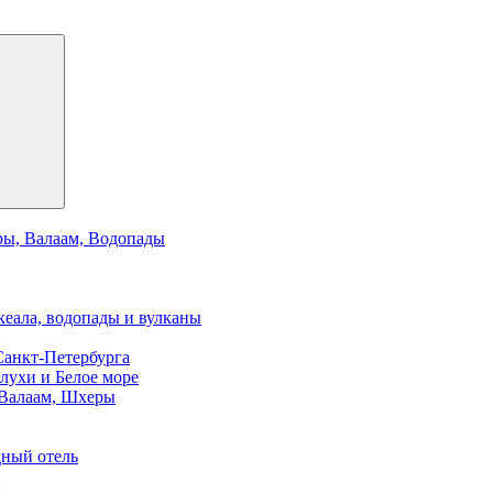
ры, Валаам, Водопады
кеала, водопады и вулканы
Санкт-Петербурга
елухи и Белое море
 Валаам, Шхеры
дный отель