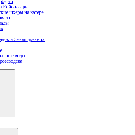
рбурга
ов Койонсаари
ские шхеры на катере
авала
пады
ов
адов и Земля древних
е
иальные воды
розаводска