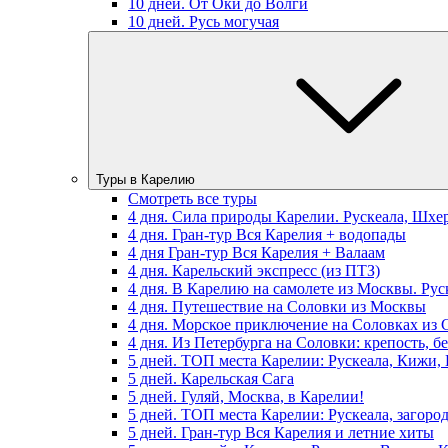
10 дней. От Оки до Волги
10 дней. Русь могучая
Туры в Карелию
Смотреть все туры
4 дня. Сила природы Карелии. Рускеала, Шхе
4 дня. Гран-тур Вся Карелия + водопады
4 дня Гран-тур Вся Карелия + Валаам
4 дня. Карельский экспресс (из ПТЗ)
4 дня. В Карелию на самолете из Москвы. Рус
4 дня. Путешествие на Соловки из Москвы
4 дня. Морское приключение на Соловках из 
4 дня. Из Петербурга на Соловки: крепость, б
5 дней. ТОП места Карелии: Рускеала, Кижи,
5 дней. Карельская Сага
5 дней. Гуляй, Москва, в Карелии!
5 дней. ТОП места Карелии: Рускеала, загоро
5 дней. Гран-тур Вся Карелия и летние хиты