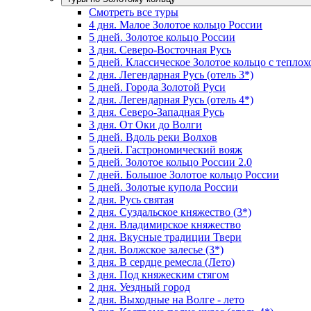
Смотреть все туры
4 дня. Малое Золотое кольцо России
5 дней. Золотое кольцо России
3 дня. Северо-Восточная Русь
5 дней. Классическое Золотое кольцо с тепло
2 дня. Легендарная Русь (отель 3*)
5 дней. Города Золотой Руси
2 дня. Легендарная Русь (отель 4*)
3 дня. Северо-Западная Русь
3 дня. От Оки до Волги
5 дней. Вдоль реки Волхов
5 дней. Гастрономический вояж
5 дней. Золотое кольцо России 2.0
7 дней. Большое Золотое кольцо России
5 дней. Золотые купола России
2 дня. Русь святая
2 дня. Суздальское княжество (3*)
2 дня. Владимирское княжество
2 дня. Вкусные традиции Твери
2 дня. Волжское залесье (3*)
3 дня. В сердце ремесла (Лето)
3 дня. Под княжеским стягом
2 дня. Уездный город
2 дня. Выходные на Волге - лето