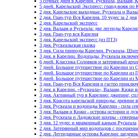
5 сочных дней в Карелии. Рускеала, Валаам,
5 дней. Карельский Экспресс: гранд-вояж по 
2 дня. Карельские выходные. Рускеала и Вала
2 дня. Гран-тур Вся Карелия. 10 чудес за 2 дня
2 дня. Карельский экспресс
2 дня. Валаам и Рускеала: две легенды Карели
3 дня. Гран-тур вся Карелия
3 дня. Карельский экспресс (из ПТЗ)
3 дня. Рускеальская сказка
3 дня. Сила природы Карелии. Рускеала, Шхе
3 дня. в Карелии. Водопады, Рускеала включ
6 дней. Классика Соловков и затерянный архи
7 дней. Большое путешествие по Карелии из 
7 дней. Большое путешествие по Карелии из 
8 дней. Большое путешествие по Карелии из
3 дня. Гран-тур Вся Карелия и гастро приклю
3 дня. в Карелии. «Рускеала», Валаам, Кижи
3 дня. Активный тур в Карелию: джипинг, сп
3 дня. Красота карельской природы: древние
3 дня. Рускеала и водопады Карелии - сила с
3 дня. Валаам и Кижи - острова истории и ду
3 дня. Рускеала и Ладожские шхеры - северн
3 дня. 12 чудес и мраморный каньон Рускеала
2 дня. Затерянный мир водопадов с посещени
2 дня. Легендарные острова Карелии: шедевр