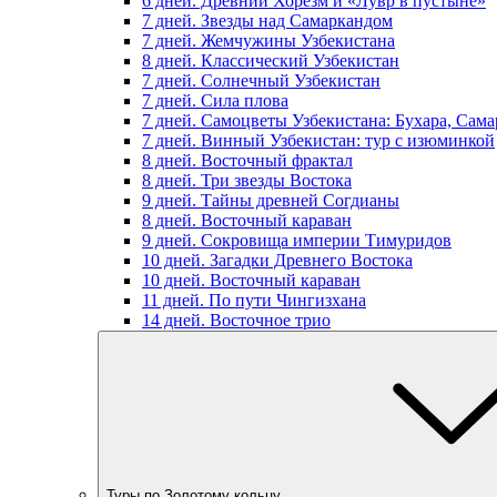
6 дней. Древний Хорезм и «Лувр в пустыне»
7 дней. Звезды над Самаркандом
7 дней. Жемчужины Узбекистана
8 дней. Классический Узбекистан
7 дней. Солнечный Узбекистан
7 дней. Сила плова
7 дней. Самоцветы Узбекистана: Бухара, Сам
7 дней. Винный Узбекистан: тур с изюминкой
8 дней. Восточный фрактал
8 дней. Три звезды Востока
9 дней. Тайны древней Согдианы
8 дней. Восточный караван
9 дней. Сокровища империи Тимуридов
10 дней. Загадки Древнего Востока
10 дней. Восточный караван
11 дней. По пути Чингизхана
14 дней. Восточное трио
Туры по Золотому кольцу