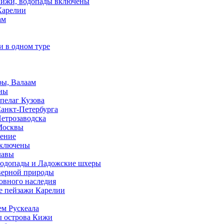
 Кижи, водопады включены
Карелии
ам
и в одном туре
ры, Валаам
ены
пелаг Кузова
Санкт-Петербурга
Петрозаводска
 Москвы
чение
 включены
лавы
 водопады и Ладожские шхеры
еверной природы
ховного наследия
ые пейзажи Карелии
ем Рускеала
ы острова Кижи