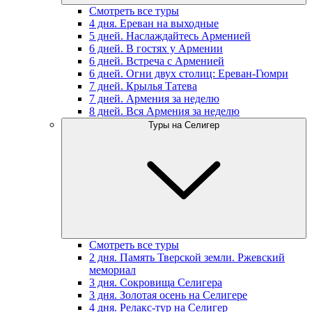
Смотреть все туры
4 дня. Ереван на выходные
5 дней. Наслаждайтесь Арменией
6 дней. В гостях у Армении
6 дней. Встреча с Арменией
6 дней. Огни двух столиц: Ереван-Гюмри
7 дней. Крылья Татева
7 дней. Армения за неделю
8 дней. Вся Армения за неделю
Туры на Селигер
Смотреть все туры
2 дня. Память Тверской земли. Ржевский
мемориал
3 дня. Сокровища Селигера
3 дня. Золотая осень на Селигере
4 дня. Релакс-тур на Селигер