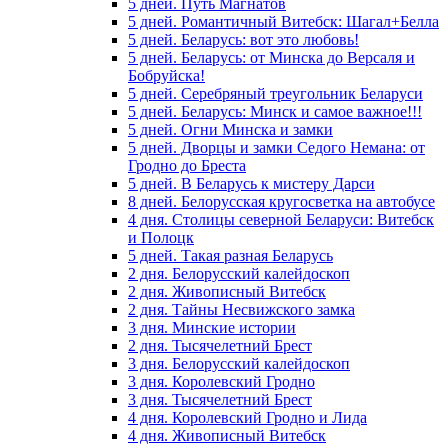
5 дней. Путь Магнатов
5 дней. Романтичный Витебск: Шагал+Белла
5 дней. Беларусь: вот это любовь!
5 дней. Беларусь: от Минска до Версаля и
Бобруйска!
5 дней. Серебряный треугольник Беларуси
5 дней. Беларусь: Минск и самое важное!!!
5 дней. Огни Минска и замки
5 дней. Дворцы и замки Седого Немана: от
Гродно до Бреста
5 дней. В Беларусь к мистеру Дарси
8 дней. Белорусская кругосветка на автобусе
4 дня. Столицы северной Беларуси: Витебск
и Полоцк
5 дней. Такая разная Беларусь
2 дня. Белорусский калейдоскоп
2 дня. Живописный Витебск
2 дня. Тайны Несвижского замка
3 дня. Минские истории
2 дня. Тысячелетний Брест
3 дня. Белорусский калейдоскоп
3 дня. Королевский Гродно
3 дня. Тысячелетний Брест
4 дня. Королевский Гродно и Лида
4 дня. Живописный Витебск