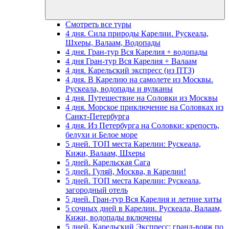
Смотреть все туры
4 дня. Сила природы Карелии. Рускеала,
Шхеры, Валаам, Водопады
4 дня. Гран-тур Вся Карелия + водопады
4 дня Гран-тур Вся Карелия + Валаам
4 дня. Карельский экспресс (из ПТЗ)
4 дня. В Карелию на самолете из Москвы.
Рускеала, водопады и вулканы
4 дня. Путешествие на Соловки из Москвы
4 дня. Морское приключение на Соловках из
Санкт-Петербурга
4 дня. Из Петербурга на Соловки: крепость,
белухи и Белое море
5 дней. ТОП места Карелии: Рускеала,
Кижи, Валаам, Шхеры
5 дней. Карельская Сага
5 дней. Гуляй, Москва, в Карелии!
5 дней. ТОП места Карелии: Рускеала,
загородный отель
5 дней. Гран-тур Вся Карелия и летние хиты
5 сочных дней в Карелии. Рускеала, Валаам,
Кижи, водопады включены
5 дней. Карельский Экспресс: гранд-вояж по