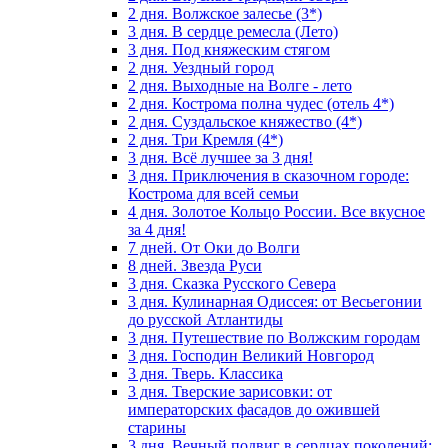
2 дня. Волжское залесье (3*)
3 дня. В сердце ремесла (Лето)
3 дня. Под княжеским стягом
2 дня. Уездный город
2 дня. Выходные на Волге - лето
2 дня. Кострома полна чудес (отель 4*)
2 дня. Суздальское княжество (4*)
2 дня. Три Кремля (4*)
3 дня. Всё лучшее за 3 дня!
3 дня. Приключения в сказочном городе:
Кострома для всей семьи
4 дня. Золотое Кольцо России. Все вкусное
за 4 дня!
7 дней. От Оки до Волги
8 дней. Звезда Руси
3 дня. Сказка Русского Севера
3 дня. Кулинарная Одиссея: от Весьегонии
до русской Атлантиды
3 дня. Путешествие по Волжским городам
3 дня. Господин Великий Новгород
3 дня. Тверь. Классика
3 дня. Тверские зарисовки: от
императорских фасадов до ожившей
старины
3 дня. Вечный подвиг в сердцах поколений: