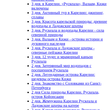
3 дня. в Карелии. «Рускеала», Валаам, Кижи
включены
3 дня. Активный тур в Карелию: джипинг,
сплавы
3 дня. Красота карельской природы: древние
водопады и Ладожские шхеры
3 дня. Рускеала и водопады Карелии - сила
северной природы
3 дня. Валаам и Кижи - острова истории и
духовного наследия
3 дня. Рускеала и Ладожские шхеры -
северные пейзажи Карелии
3 дня. 12 чудес и мраморный каньон
Рускеала
2 дня. Затерянный мир водопадов с
посещением Рускеала
2 дня. Легендарные острова Карелии:
шедевры острова Кижи
2 дня. Знакомство с Соловками из Санкт-
Петербурга
2 дня Сила природы Карелии. Рускеала,
остров Койонсаари
2 дня. Жемчужина Карелии Рускеала и
Ладожские шхеры на катере
2 дня. Карельские выходные. Рускеала и