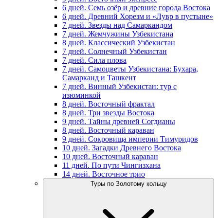
6 дней. Семь озёр и древние города Востока
6 дней. Древний Хорезм и «Лувр в пустыне»
7 дней. Звезды над Самаркандом
7 дней. Жемчужины Узбекистана
8 дней. Классический Узбекистан
7 дней. Солнечный Узбекистан
7 дней. Сила плова
7 дней. Самоцветы Узбекистана: Бухара,
Самарканд и Ташкент
7 дней. Винный Узбекистан: тур с
изюминкой
8 дней. Восточный фрактал
8 дней. Три звезды Востока
9 дней. Тайны древней Согдианы
8 дней. Восточный караван
9 дней. Сокровища империи Тимуридов
10 дней. Загадки Древнего Востока
10 дней. Восточный караван
11 дней. По пути Чингизхана
14 дней. Восточное трио
Туры по Золотому кольцу