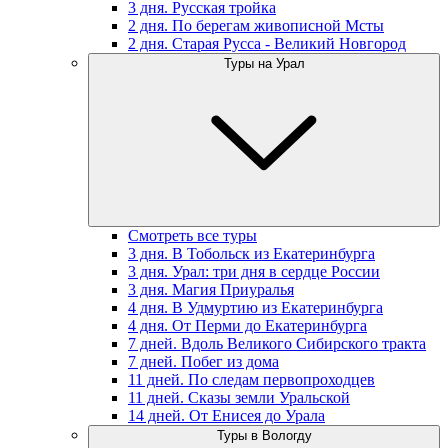
3 дня. Русская тройка
2 дня. По берегам живописной Мсты
2 дня. Старая Русса - Великий Новгород
Туры на Урал
Смотреть все туры
3 дня. В Тобольск из Екатеринбурга
3 дня. Урал: три дня в сердце России
3 дня. Магия Приуралья
4 дня. В Удмуртию из Екатеринбурга
4 дня. От Перми до Екатеринбурга
7 дней. Вдоль Великого Сибирского тракта
7 дней. Побег из дома
11 дней. По следам первопроходцев
11 дней. Сказы земли Уральской
14 дней. От Енисея до Урала
Туры в Вологду