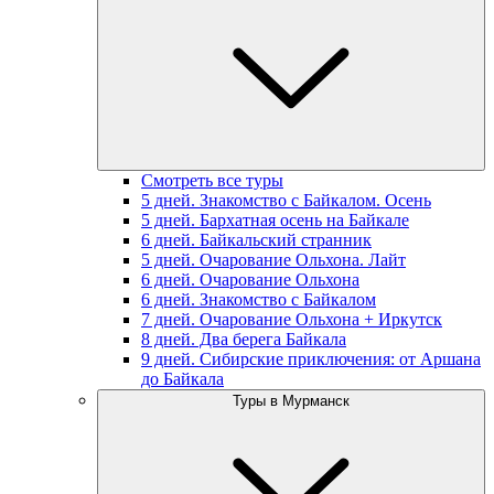
Смотреть все туры
5 дней. Знакомство с Байкалом. Осень
5 дней. Бархатная осень на Байкале
6 дней. Байкальский странник
5 дней. Очарование Ольхона. Лайт
6 дней. Очарование Ольхона
6 дней. Знакомство с Байкалом
7 дней. Очарование Ольхона + Иркутск
8 дней. Два берега Байкала
9 дней. Сибирские приключения: от Аршана
до Байкала
Туры в Мурманск