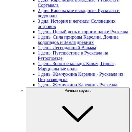
Сортавала
2 дня. Карельские выходные. Рускеала и
водопады
3 дня. История и легенды Соловецких
островов
1 день. Целый день в горном парке Рускеала
1 день. Сила природы Карелии. Долина
водопадов и Земля древних
1 день. Легендарный Валаам
1 день. Путешествие в Рускеала на
Ретропоезде
1 день. Золотое кольцо: Кивач, Гирвас,
Марциальные воды
1 день. Жемчужина Карелии - Рускеала из
Петрозаводска
1 день. Жемчужина Карелии - Рускеала
Речные круизы