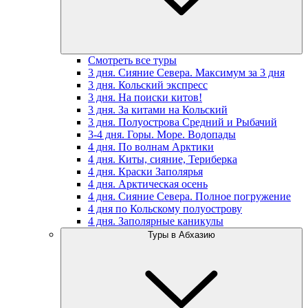
Смотреть все туры
3 дня. Сияние Севера. Максимум за 3 дня
3 дня. Кольский экспресс
3 дня. На поиски китов!
3 дня. За китами на Кольский
3 дня. Полуострова Средний и Рыбачий
3-4 дня. Горы. Море. Водопады
4 дня. По волнам Арктики
4 дня. Киты, сияние, Териберка
4 дня. Краски Заполярья
4 дня. Арктическая осень
4 дня. Сияние Севера. Полное погружение
4 дня по Кольскому полуострову
4 дня. Заполярные каникулы
Туры в Абхазию