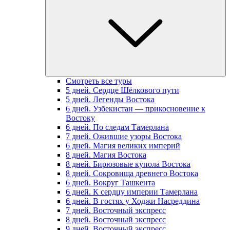
Смотреть все туры
5 дней. Сердце Шёлкового пути
5 дней. Легенды Востока
6 дней. Узбекистан — прикосновение к
Востоку
6 дней. По следам Тамерлана
7 дней. Ожившие узоры Востока
6 дней. Магия великих империй
8 дней. Магия Востока
8 дней. Бирюзовые купола Востока
8 дней. Сокровища древнего Востока
6 дней. Вокруг Ташкента
6 дней. К сердцу империи Тамерлана
6 дней. В гостях у Ходжи Насреддина
7 дней. Восточный экспресс
8 дней. Восточный экспресс
9 дней. Восточный экспресс