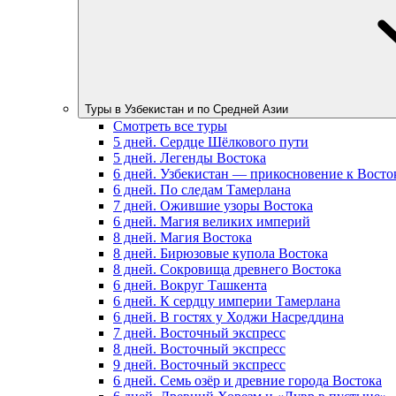
Туры в Узбекистан и по Средней Азии
Смотреть все туры
5 дней. Сердце Шёлкового пути
5 дней. Легенды Востока
6 дней. Узбекистан — прикосновение к Восто
6 дней. По следам Тамерлана
7 дней. Ожившие узоры Востока
6 дней. Магия великих империй
8 дней. Магия Востока
8 дней. Бирюзовые купола Востока
8 дней. Сокровища древнего Востока
6 дней. Вокруг Ташкента
6 дней. К сердцу империи Тамерлана
6 дней. В гостях у Ходжи Насреддина
7 дней. Восточный экспресс
8 дней. Восточный экспресс
9 дней. Восточный экспресс
6 дней. Семь озёр и древние города Востока