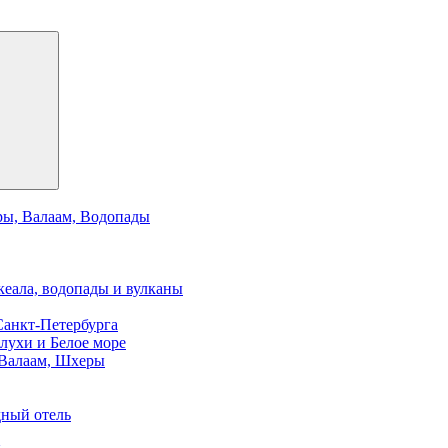
ры, Валаам, Водопады
кеала, водопады и вулканы
Санкт-Петербурга
елухи и Белое море
 Валаам, Шхеры
дный отель