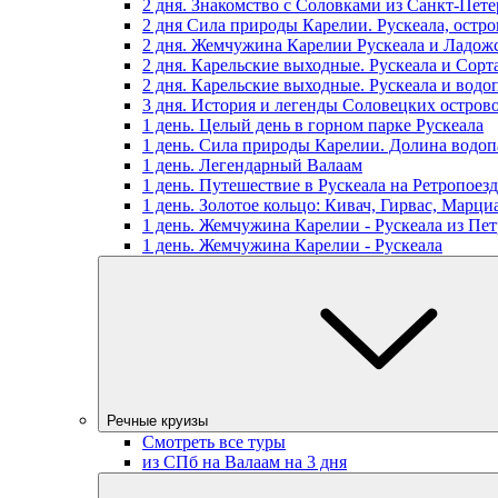
2 дня. Знакомство с Соловками из Санкт-Пете
2 дня Сила природы Карелии. Рускеала, остр
2 дня. Жемчужина Карелии Рускеала и Ладож
2 дня. Карельские выходные. Рускеала и Сорт
2 дня. Карельские выходные. Рускеала и водо
3 дня. История и легенды Соловецких остров
1 день. Целый день в горном парке Рускеала
1 день. Сила природы Карелии. Долина водоп
1 день. Легендарный Валаам
1 день. Путешествие в Рускеала на Ретропоезд
1 день. Золотое кольцо: Кивач, Гирвас, Марц
1 день. Жемчужина Карелии - Рускеала из Пет
1 день. Жемчужина Карелии - Рускеала
Речные круизы
Смотреть все туры
из СПб на Валаам на 3 дня