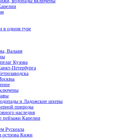
 Кижи, водопады включены
Карелии
ам
и в одном туре
ры, Валаам
ены
пелаг Кузова
Санкт-Петербурга
Петрозаводска
 Москвы
чение
 включены
лавы
 водопады и Ладожские шхеры
еверной природы
ховного наследия
ые пейзажи Карелии
ем Рускеала
ы острова Кижи