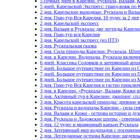
5 сочных дней в Карелии. Рускеала, Валаам,
5 дней. Карельский Экспресс: гранд-вояж по 
2 дня. Карельские выходные. Рускеала и Вала
2 дня. Гран-тур Вся Карелия. 10 чудес за 2 дня
2 дня. Карельский экспресс
2 дня. Валаам и Рускеала: две легенды Карели
3 дня. Гран-тур вся Карелия
3 дня. Карельский экспресс (из ПТЗ)
3 дня. Рускеальская сказка
3 дня. Сила природы Карелии. Рускеала, Шхе
3 дня. в Карелии. Водопады, Рускеала включ
6 дней. Классика Соловков и затерянный архи
7 дней. Большое путешествие по Карелии из 
7 дней. Большое путешествие по Карелии из 
8 дней. Большое путешествие по Карелии из
3 дня. Гран-тур Вся Карелия и гастро приклю
3 дня. в Карелии. «Рускеала», Валаам, Кижи
3 дня. Активный тур в Карелию: джипинг, сп
3 дня. Красота карельской природы: древние
3 дня. Рускеала и водопады Карелии - сила с
3 дня. Валаам и Кижи - острова истории и ду
3 дня. Рускеала и Ладожские шхеры - северн
3 дня. 12 чудес и мраморный каньон Рускеала
2 дня. Затерянный мир водопадов с посещени
2 дня. Легендарные острова Карелии: шедевр