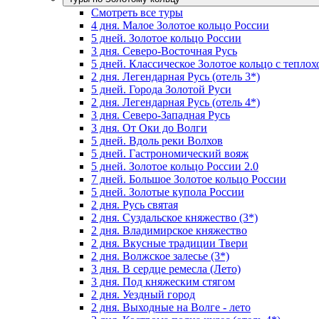
Смотреть все туры
4 дня. Малое Золотое кольцо России
5 дней. Золотое кольцо России
3 дня. Северо-Восточная Русь
5 дней. Классическое Золотое кольцо с тепло
2 дня. Легендарная Русь (отель 3*)
5 дней. Города Золотой Руси
2 дня. Легендарная Русь (отель 4*)
3 дня. Северо-Западная Русь
3 дня. От Оки до Волги
5 дней. Вдоль реки Волхов
5 дней. Гастрономический вояж
5 дней. Золотое кольцо России 2.0
7 дней. Большое Золотое кольцо России
5 дней. Золотые купола России
2 дня. Русь святая
2 дня. Суздальское княжество (3*)
2 дня. Владимирское княжество
2 дня. Вкусные традиции Твери
2 дня. Волжское залесье (3*)
3 дня. В сердце ремесла (Лето)
3 дня. Под княжеским стягом
2 дня. Уездный город
2 дня. Выходные на Волге - лето