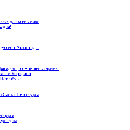
рома для всей семьи
4 дня!
 русской Атлантиды
х фасадов до ожившей старины
Ржев и Бородино
-Петербурга
из Санкт-Петербурга
ербурга
культуры