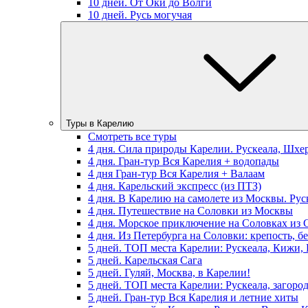
10 дней. От Оки до Волги
10 дней. Русь могучая
Туры в Карелию
Смотреть все туры
4 дня. Сила природы Карелии. Рускеала, Шхе
4 дня. Гран-тур Вся Карелия + водопады
4 дня Гран-тур Вся Карелия + Валаам
4 дня. Карельский экспресс (из ПТЗ)
4 дня. В Карелию на самолете из Москвы. Рус
4 дня. Путешествие на Соловки из Москвы
4 дня. Морское приключение на Соловках из 
4 дня. Из Петербурга на Соловки: крепость, б
5 дней. ТОП места Карелии: Рускеала, Кижи,
5 дней. Карельская Сага
5 дней. Гуляй, Москва, в Карелии!
5 дней. ТОП места Карелии: Рускеала, загоро
5 дней. Гран-тур Вся Карелия и летние хиты