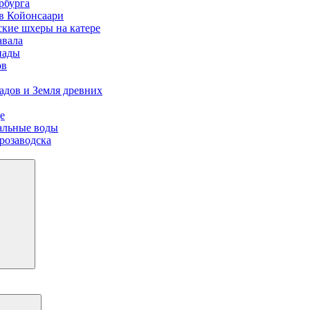
рбурга
ов Койонсаари
ские шхеры на катере
авала
пады
ов
адов и Земля древних
е
иальные воды
розаводска