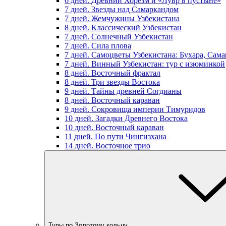
6 дней. Древний Хорезм и «Лувр в пустыне»
7 дней. Звезды над Самаркандом
7 дней. Жемчужины Узбекистана
8 дней. Классический Узбекистан
7 дней. Солнечный Узбекистан
7 дней. Сила плова
7 дней. Самоцветы Узбекистана: Бухара, Сам
7 дней. Винный Узбекистан: тур с изюминкой
8 дней. Восточный фрактал
8 дней. Три звезды Востока
9 дней. Тайны древней Согдианы
8 дней. Восточный караван
9 дней. Сокровища империи Тимуридов
10 дней. Загадки Древнего Востока
10 дней. Восточный караван
11 дней. По пути Чингизхана
14 дней. Восточное трио
Туры по Золотому кольцу