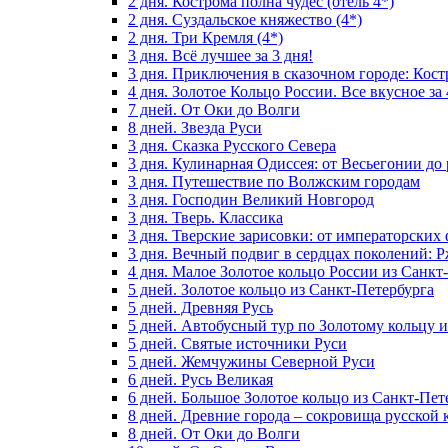
2 дня. Кострома полна чудес (отель 4*)
2 дня. Суздальское княжество (4*)
2 дня. Три Кремля (4*)
3 дня. Всё лучшее за 3 дня!
3 дня. Приключения в сказочном городе: Кост
4 дня. Золотое Кольцо России. Все вкусное за 
7 дней. От Оки до Волги
8 дней. Звезда Руси
3 дня. Сказка Русского Севера
3 дня. Кулинарная Одиссея: от Весьегонии до
3 дня. Путешествие по Волжским городам
3 дня. Господин Великий Новгород
3 дня. Тверь. Классика
3 дня. Тверские зарисовки: от императорски
3 дня. Вечный подвиг в сердцах поколений: 
4 дня. Малое Золотое кольцо России из Санкт
5 дней. Золотое кольцо из Санкт-Петербурга
5 дней. Древняя Русь
5 дней. Автобусный тур по Золотому кольцу 
5 дней. Святые источники Руси
5 дней. Жемчужины Северной Руси
6 дней. Русь Великая
6 дней. Большое Золотое кольцо из Санкт-Пет
8 дней. Древние города – сокровища русской 
8 дней. От Оки до Волги