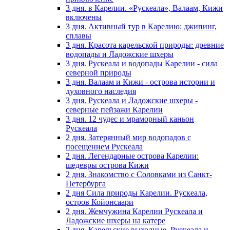
3 дня. в Карелии. «Рускеала», Валаам, Кижи
включены
3 дня. Активный тур в Карелию: джипинг,
сплавы
3 дня. Красота карельской природы: древние
водопады и Ладожские шхеры
3 дня. Рускеала и водопады Карелии - сила
северной природы
3 дня. Валаам и Кижи - острова истории и
духовного наследия
3 дня. Рускеала и Ладожские шхеры -
северные пейзажи Карелии
3 дня. 12 чудес и мраморный каньон
Рускеала
2 дня. Затерянный мир водопадов с
посещением Рускеала
2 дня. Легендарные острова Карелии:
шедевры острова Кижи
2 дня. Знакомство с Соловками из Санкт-
Петербурга
2 дня Сила природы Карелии. Рускеала,
остров Койонсаари
2 дня. Жемчужина Карелии Рускеала и
Ладожские шхеры на катере
2 дня. Карельские выходные. Рускеала и