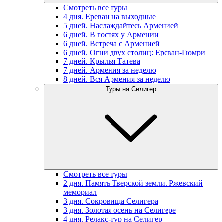
Смотреть все туры
4 дня. Ереван на выходные
5 дней. Наслаждайтесь Арменией
6 дней. В гостях у Армении
6 дней. Встреча с Арменией
6 дней. Огни двух столиц: Ереван-Гюмри
7 дней. Крылья Татева
7 дней. Армения за неделю
8 дней. Вся Армения за неделю
Туры на Селигер
Смотреть все туры
2 дня. Память Тверской земли. Ржевский
мемориал
3 дня. Сокровища Селигера
3 дня. Золотая осень на Селигере
4 дня. Релакс-тур на Селигер