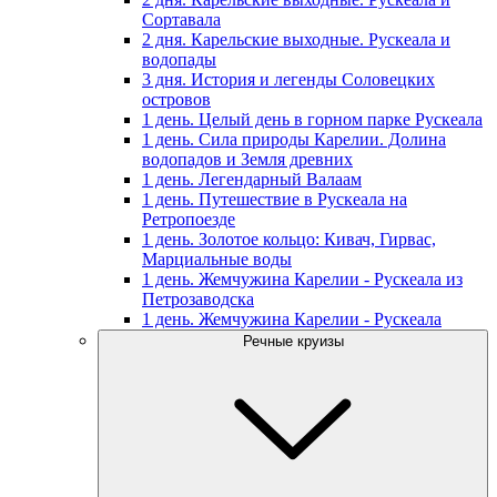
Сортавала
2 дня. Карельские выходные. Рускеала и
водопады
3 дня. История и легенды Соловецких
островов
1 день. Целый день в горном парке Рускеала
1 день. Сила природы Карелии. Долина
водопадов и Земля древних
1 день. Легендарный Валаам
1 день. Путешествие в Рускеала на
Ретропоезде
1 день. Золотое кольцо: Кивач, Гирвас,
Марциальные воды
1 день. Жемчужина Карелии - Рускеала из
Петрозаводска
1 день. Жемчужина Карелии - Рускеала
Речные круизы