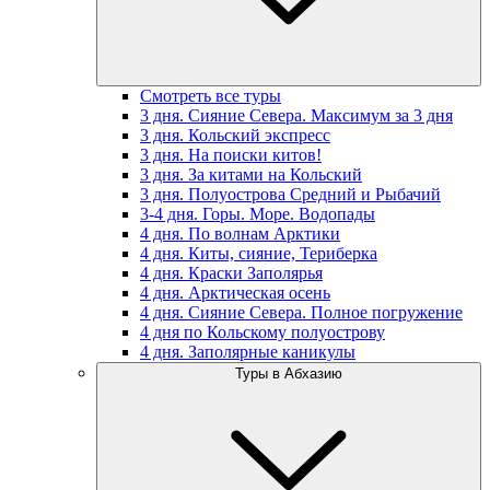
Смотреть все туры
3 дня. Сияние Севера. Максимум за 3 дня
3 дня. Кольский экспресс
3 дня. На поиски китов!
3 дня. За китами на Кольский
3 дня. Полуострова Средний и Рыбачий
3-4 дня. Горы. Море. Водопады
4 дня. По волнам Арктики
4 дня. Киты, сияние, Териберка
4 дня. Краски Заполярья
4 дня. Арктическая осень
4 дня. Сияние Севера. Полное погружение
4 дня по Кольскому полуострову
4 дня. Заполярные каникулы
Туры в Абхазию