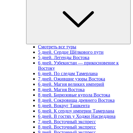
Смотреть все туры
5 дней. Сердце Шёлкового пути
5 дней. Легенды Востока
6 дней. Узбекистан — прикосновение к
Востоку
6 дней. По следам Тамерлана
7 дней. Ожившие узоры Востока
6 дней. Магия великих империй
8 дней. Магия Востока
8 дней. Бирюзовые купола Востока
8 дней. Сокровища древнего Востока
6 дней. Вокруг Ташкента
6 дней. К сердцу империи Тамерлана
6 дней. В гостях у Ходжи Насреддина
7 дней. Восточный экспресс
8 дней. Восточный экспресс
9 дней. Восточный экспресс