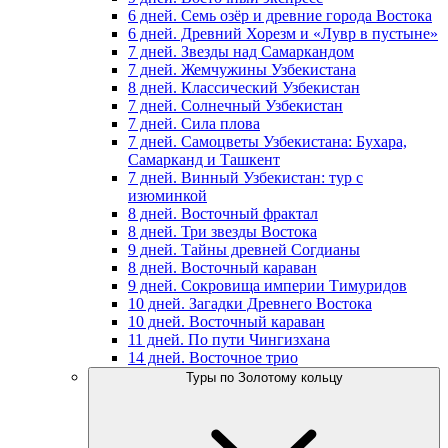
6 дней. Семь озёр и древние города Востока
6 дней. Древний Хорезм и «Лувр в пустыне»
7 дней. Звезды над Самаркандом
7 дней. Жемчужины Узбекистана
8 дней. Классический Узбекистан
7 дней. Солнечный Узбекистан
7 дней. Сила плова
7 дней. Самоцветы Узбекистана: Бухара,
Самарканд и Ташкент
7 дней. Винный Узбекистан: тур с
изюминкой
8 дней. Восточный фрактал
8 дней. Три звезды Востока
9 дней. Тайны древней Согдианы
8 дней. Восточный караван
9 дней. Сокровища империи Тимуридов
10 дней. Загадки Древнего Востока
10 дней. Восточный караван
11 дней. По пути Чингизхана
14 дней. Восточное трио
Туры по Золотому кольцу