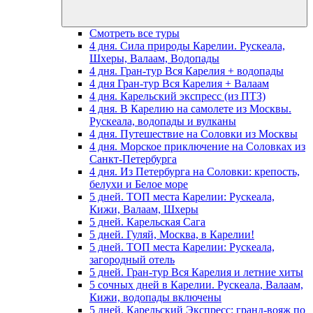
Смотреть все туры
4 дня. Сила природы Карелии. Рускеала,
Шхеры, Валаам, Водопады
4 дня. Гран-тур Вся Карелия + водопады
4 дня Гран-тур Вся Карелия + Валаам
4 дня. Карельский экспресс (из ПТЗ)
4 дня. В Карелию на самолете из Москвы.
Рускеала, водопады и вулканы
4 дня. Путешествие на Соловки из Москвы
4 дня. Морское приключение на Соловках из
Санкт-Петербурга
4 дня. Из Петербурга на Соловки: крепость,
белухи и Белое море
5 дней. ТОП места Карелии: Рускеала,
Кижи, Валаам, Шхеры
5 дней. Карельская Сага
5 дней. Гуляй, Москва, в Карелии!
5 дней. ТОП места Карелии: Рускеала,
загородный отель
5 дней. Гран-тур Вся Карелия и летние хиты
5 сочных дней в Карелии. Рускеала, Валаам,
Кижи, водопады включены
5 дней. Карельский Экспресс: гранд-вояж по