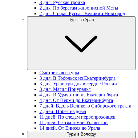
3 дня. Русская тройка
2 дня. По берегам живописной Мсты
2 дня. Старая Русса - Великий Новгород
Туры на Урал
Смотреть все туры
3 дня. В Тобольск из Екатеринбурга
3 дня. Урал: три дня в сердце России
3 дня. Магия Приуралья
4 дня. В Удмуртию из Екатеринбурга
4 дня. От Перми до Екатеринбурга
7 дней. Вдоль Великого Сибирского тракта
7 дней. Побег из дома
11 дней. По следам первопроходцев
11 дней. Сказы земли Уральской
14 дней. От Енисея до Урала
Туры в Вологду