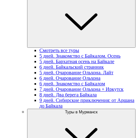
Смотреть все туры
5 дней. Знакомство с Байкалом. Осень
5 дней. Бархатная осень на Байкале
6 дней. Байкальский странник
5 дней. Очарование Ольхона. Лайт
6 дней. Очарование Ольхона
6 дней. Знакомство с Байкалом
7 дней. Очарование Ольхона + Иркутск
8 дней. Два берега Байкала
9 дней. Сибирские приключения: от Аршана
до Байкала
Туры в Мурманск