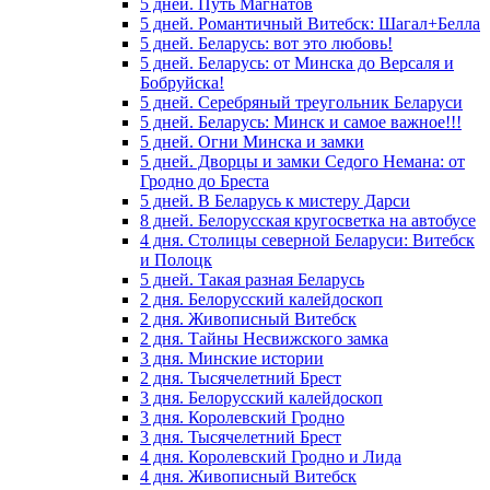
5 дней. Путь Магнатов
5 дней. Романтичный Витебск: Шагал+Белла
5 дней. Беларусь: вот это любовь!
5 дней. Беларусь: от Минска до Версаля и
Бобруйска!
5 дней. Серебряный треугольник Беларуси
5 дней. Беларусь: Минск и самое важное!!!
5 дней. Огни Минска и замки
5 дней. Дворцы и замки Седого Немана: от
Гродно до Бреста
5 дней. В Беларусь к мистеру Дарси
8 дней. Белорусская кругосветка на автобусе
4 дня. Столицы северной Беларуси: Витебск
и Полоцк
5 дней. Такая разная Беларусь
2 дня. Белорусский калейдоскоп
2 дня. Живописный Витебск
2 дня. Тайны Несвижского замка
3 дня. Минские истории
2 дня. Тысячелетний Брест
3 дня. Белорусский калейдоскоп
3 дня. Королевский Гродно
3 дня. Тысячелетний Брест
4 дня. Королевский Гродно и Лида
4 дня. Живописный Витебск