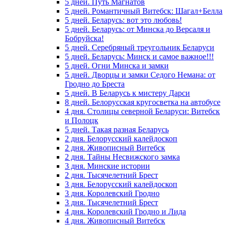
5 дней. Путь Магнатов
5 дней. Романтичный Витебск: Шагал+Белла
5 дней. Беларусь: вот это любовь!
5 дней. Беларусь: от Минска до Версаля и
Бобруйска!
5 дней. Серебряный треугольник Беларуси
5 дней. Беларусь: Минск и самое важное!!!
5 дней. Огни Минска и замки
5 дней. Дворцы и замки Седого Немана: от
Гродно до Бреста
5 дней. В Беларусь к мистеру Дарси
8 дней. Белорусская кругосветка на автобусе
4 дня. Столицы северной Беларуси: Витебск
и Полоцк
5 дней. Такая разная Беларусь
2 дня. Белорусский калейдоскоп
2 дня. Живописный Витебск
2 дня. Тайны Несвижского замка
3 дня. Минские истории
2 дня. Тысячелетний Брест
3 дня. Белорусский калейдоскоп
3 дня. Королевский Гродно
3 дня. Тысячелетний Брест
4 дня. Королевский Гродно и Лида
4 дня. Живописный Витебск