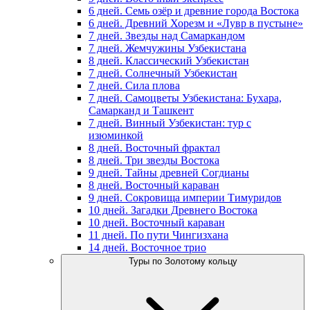
6 дней. Семь озёр и древние города Востока
6 дней. Древний Хорезм и «Лувр в пустыне»
7 дней. Звезды над Самаркандом
7 дней. Жемчужины Узбекистана
8 дней. Классический Узбекистан
7 дней. Солнечный Узбекистан
7 дней. Сила плова
7 дней. Самоцветы Узбекистана: Бухара,
Самарканд и Ташкент
7 дней. Винный Узбекистан: тур с
изюминкой
8 дней. Восточный фрактал
8 дней. Три звезды Востока
9 дней. Тайны древней Согдианы
8 дней. Восточный караван
9 дней. Сокровища империи Тимуридов
10 дней. Загадки Древнего Востока
10 дней. Восточный караван
11 дней. По пути Чингизхана
14 дней. Восточное трио
Туры по Золотому кольцу