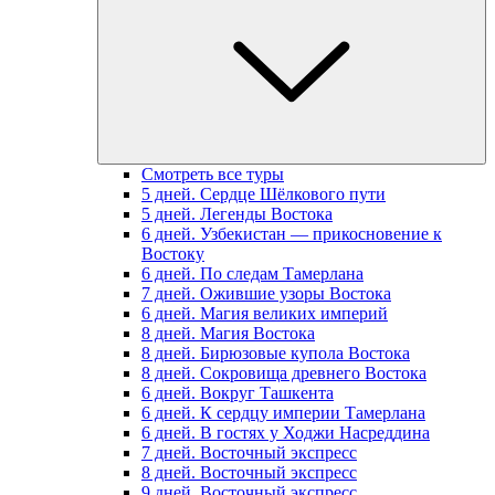
Смотреть все туры
5 дней. Сердце Шёлкового пути
5 дней. Легенды Востока
6 дней. Узбекистан — прикосновение к
Востоку
6 дней. По следам Тамерлана
7 дней. Ожившие узоры Востока
6 дней. Магия великих империй
8 дней. Магия Востока
8 дней. Бирюзовые купола Востока
8 дней. Сокровища древнего Востока
6 дней. Вокруг Ташкента
6 дней. К сердцу империи Тамерлана
6 дней. В гостях у Ходжи Насреддина
7 дней. Восточный экспресс
8 дней. Восточный экспресс
9 дней. Восточный экспресс