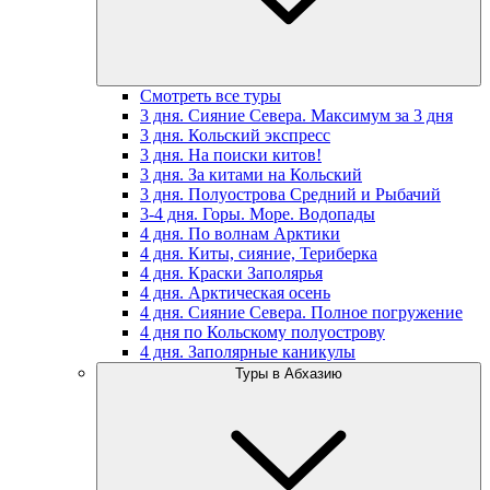
Смотреть все туры
3 дня. Сияние Севера. Максимум за 3 дня
3 дня. Кольский экспресс
3 дня. На поиски китов!
3 дня. За китами на Кольский
3 дня. Полуострова Средний и Рыбачий
3-4 дня. Горы. Море. Водопады
4 дня. По волнам Арктики
4 дня. Киты, сияние, Териберка
4 дня. Краски Заполярья
4 дня. Арктическая осень
4 дня. Сияние Севера. Полное погружение
4 дня по Кольскому полуострову
4 дня. Заполярные каникулы
Туры в Абхазию