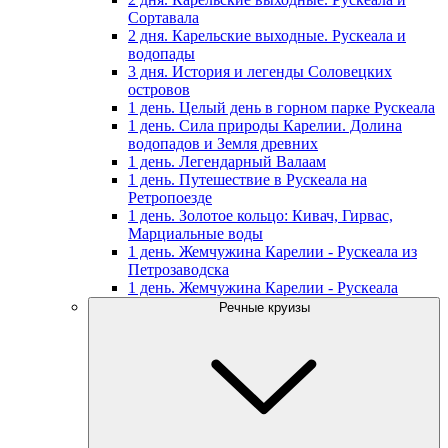
Сортавала
2 дня. Карельские выходные. Рускеала и
водопады
3 дня. История и легенды Соловецких
островов
1 день. Целый день в горном парке Рускеала
1 день. Сила природы Карелии. Долина
водопадов и Земля древних
1 день. Легендарный Валаам
1 день. Путешествие в Рускеала на
Ретропоезде
1 день. Золотое кольцо: Кивач, Гирвас,
Марциальные воды
1 день. Жемчужина Карелии - Рускеала из
Петрозаводска
1 день. Жемчужина Карелии - Рускеала
Речные круизы