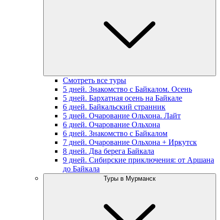
Смотреть все туры
5 дней. Знакомство с Байкалом. Осень
5 дней. Бархатная осень на Байкале
6 дней. Байкальский странник
5 дней. Очарование Ольхона. Лайт
6 дней. Очарование Ольхона
6 дней. Знакомство с Байкалом
7 дней. Очарование Ольхона + Иркутск
8 дней. Два берега Байкала
9 дней. Сибирские приключения: от Аршана
до Байкала
Туры в Мурманск