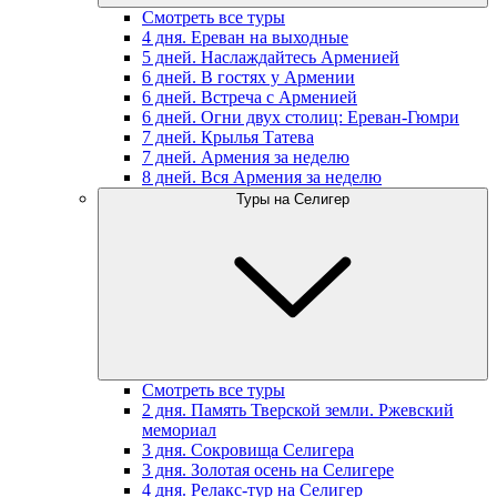
Смотреть все туры
4 дня. Ереван на выходные
5 дней. Наслаждайтесь Арменией
6 дней. В гостях у Армении
6 дней. Встреча с Арменией
6 дней. Огни двух столиц: Ереван-Гюмри
7 дней. Крылья Татева
7 дней. Армения за неделю
8 дней. Вся Армения за неделю
Туры на Селигер
Смотреть все туры
2 дня. Память Тверской земли. Ржевский
мемориал
3 дня. Сокровища Селигера
3 дня. Золотая осень на Селигере
4 дня. Релакс-тур на Селигер