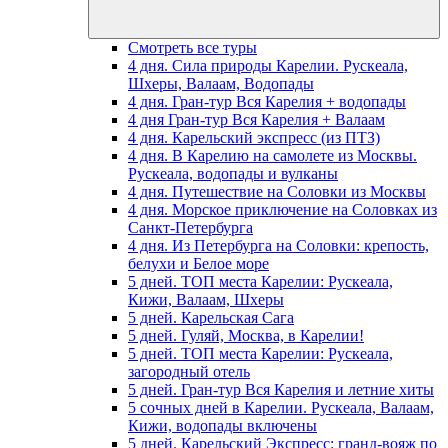
Смотреть все туры
4 дня. Сила природы Карелии. Рускеала,
Шхеры, Валаам, Водопады
4 дня. Гран-тур Вся Карелия + водопады
4 дня Гран-тур Вся Карелия + Валаам
4 дня. Карельский экспресс (из ПТЗ)
4 дня. В Карелию на самолете из Москвы.
Рускеала, водопады и вулканы
4 дня. Путешествие на Соловки из Москвы
4 дня. Морское приключение на Соловках из
Санкт-Петербурга
4 дня. Из Петербурга на Соловки: крепость,
белухи и Белое море
5 дней. ТОП места Карелии: Рускеала,
Кижи, Валаам, Шхеры
5 дней. Карельская Сага
5 дней. Гуляй, Москва, в Карелии!
5 дней. ТОП места Карелии: Рускеала,
загородный отель
5 дней. Гран-тур Вся Карелия и летние хиты
5 сочных дней в Карелии. Рускеала, Валаам,
Кижи, водопады включены
5 дней. Карельский Экспресс: гранд-вояж по