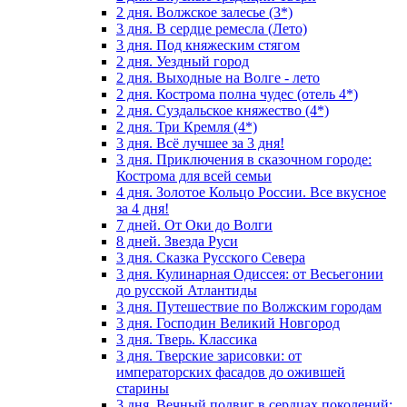
2 дня. Волжское залесье (3*)
3 дня. В сердце ремесла (Лето)
3 дня. Под княжеским стягом
2 дня. Уездный город
2 дня. Выходные на Волге - лето
2 дня. Кострома полна чудес (отель 4*)
2 дня. Суздальское княжество (4*)
2 дня. Три Кремля (4*)
3 дня. Всё лучшее за 3 дня!
3 дня. Приключения в сказочном городе:
Кострома для всей семьи
4 дня. Золотое Кольцо России. Все вкусное
за 4 дня!
7 дней. От Оки до Волги
8 дней. Звезда Руси
3 дня. Сказка Русского Севера
3 дня. Кулинарная Одиссея: от Весьегонии
до русской Атлантиды
3 дня. Путешествие по Волжским городам
3 дня. Господин Великий Новгород
3 дня. Тверь. Классика
3 дня. Тверские зарисовки: от
императорских фасадов до ожившей
старины
3 дня. Вечный подвиг в сердцах поколений: