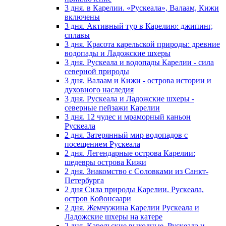
3 дня. в Карелии. «Рускеала», Валаам, Кижи
включены
3 дня. Активный тур в Карелию: джипинг,
сплавы
3 дня. Красота карельской природы: древние
водопады и Ладожские шхеры
3 дня. Рускеала и водопады Карелии - сила
северной природы
3 дня. Валаам и Кижи - острова истории и
духовного наследия
3 дня. Рускеала и Ладожские шхеры -
северные пейзажи Карелии
3 дня. 12 чудес и мраморный каньон
Рускеала
2 дня. Затерянный мир водопадов с
посещением Рускеала
2 дня. Легендарные острова Карелии:
шедевры острова Кижи
2 дня. Знакомство с Соловками из Санкт-
Петербурга
2 дня Сила природы Карелии. Рускеала,
остров Койонсаари
2 дня. Жемчужина Карелии Рускеала и
Ладожские шхеры на катере
2 дня. Карельские выходные. Рускеала и