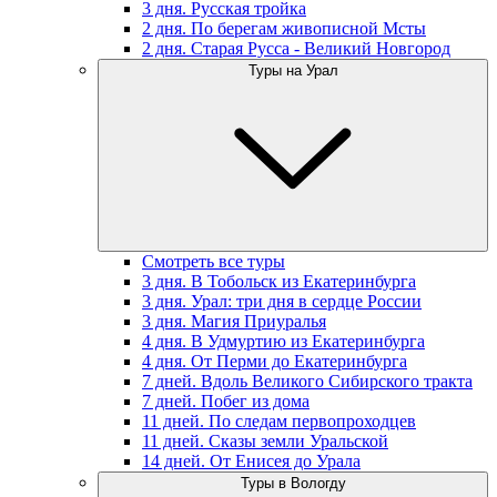
3 дня. Русская тройка
2 дня. По берегам живописной Мсты
2 дня. Старая Русса - Великий Новгород
Туры на Урал
Смотреть все туры
3 дня. В Тобольск из Екатеринбурга
3 дня. Урал: три дня в сердце России
3 дня. Магия Приуралья
4 дня. В Удмуртию из Екатеринбурга
4 дня. От Перми до Екатеринбурга
7 дней. Вдоль Великого Сибирского тракта
7 дней. Побег из дома
11 дней. По следам первопроходцев
11 дней. Сказы земли Уральской
14 дней. От Енисея до Урала
Туры в Вологду