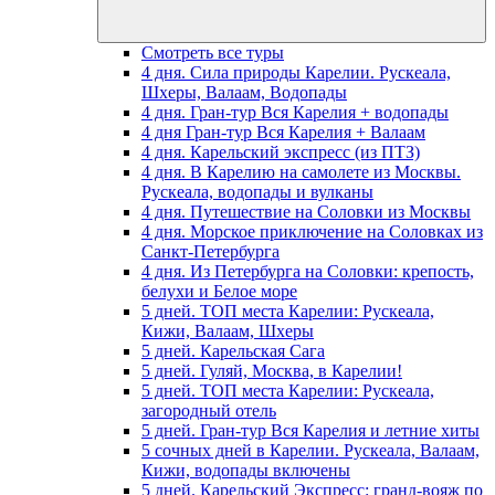
Смотреть все туры
4 дня. Сила природы Карелии. Рускеала,
Шхеры, Валаам, Водопады
4 дня. Гран-тур Вся Карелия + водопады
4 дня Гран-тур Вся Карелия + Валаам
4 дня. Карельский экспресс (из ПТЗ)
4 дня. В Карелию на самолете из Москвы.
Рускеала, водопады и вулканы
4 дня. Путешествие на Соловки из Москвы
4 дня. Морское приключение на Соловках из
Санкт-Петербурга
4 дня. Из Петербурга на Соловки: крепость,
белухи и Белое море
5 дней. ТОП места Карелии: Рускеала,
Кижи, Валаам, Шхеры
5 дней. Карельская Сага
5 дней. Гуляй, Москва, в Карелии!
5 дней. ТОП места Карелии: Рускеала,
загородный отель
5 дней. Гран-тур Вся Карелия и летние хиты
5 сочных дней в Карелии. Рускеала, Валаам,
Кижи, водопады включены
5 дней. Карельский Экспресс: гранд-вояж по