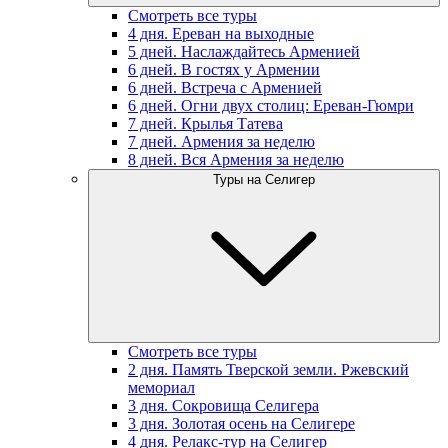
Смотреть все туры
4 дня. Ереван на выходные
5 дней. Наслаждайтесь Арменией
6 дней. В гостях у Армении
6 дней. Встреча с Арменией
6 дней. Огни двух столиц: Ереван-Гюмри
7 дней. Крылья Татева
7 дней. Армения за неделю
8 дней. Вся Армения за неделю
Туры на Селигер
Смотреть все туры
2 дня. Память Тверской земли. Ржевский
мемориал
3 дня. Сокровища Селигера
3 дня. Золотая осень на Селигере
4 дня. Релакс-тур на Селигер