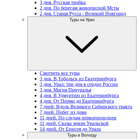
3 дня. Русская тройка
2 дня. По берегам живописной Мсты
2 дня. Старая Русса - Великий Новгород
Туры на Урал
Смотреть все туры
3 дня. В Тобольск из Екатеринбурга
3 дня. Урал: три дня в сердце России
3 дня. Магия Приуралья
4 дня. В Удмуртию из Екатеринбурга
4 дня. От Перми до Екатеринбурга
7 дней. Вдоль Великого Сибирского тракта
7 дней. Побег из дома
11 дней. По следам первопроходцев
11 дней. Сказы земли Уральской
14 дней. От Енисея до Урала
Туры в Вологду