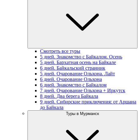
Смотреть все туры
5 дней. Знакомство с Байкалом. Осень
5 дней. Бархатная осень на Байкале
6 дней. Байкальский странник
5 дней. Очарование Ольхона. Лайт
6 дней. Очарование Ольхона
6 дней. Знакомство с Байкалом
7 дней. Очарование Ольхона + Иркутск
8 дней. Два берега Байкала
9 дней. Сибирские приключения: от Аршана
до Байкала
Туры в Мурманск