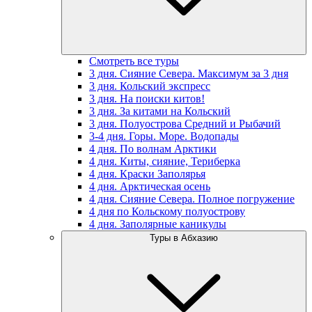
Смотреть все туры
3 дня. Сияние Севера. Максимум за 3 дня
3 дня. Кольский экспресс
3 дня. На поиски китов!
3 дня. За китами на Кольский
3 дня. Полуострова Средний и Рыбачий
3-4 дня. Горы. Море. Водопады
4 дня. По волнам Арктики
4 дня. Киты, сияние, Териберка
4 дня. Краски Заполярья
4 дня. Арктическая осень
4 дня. Сияние Севера. Полное погружение
4 дня по Кольскому полуострову
4 дня. Заполярные каникулы
Туры в Абхазию