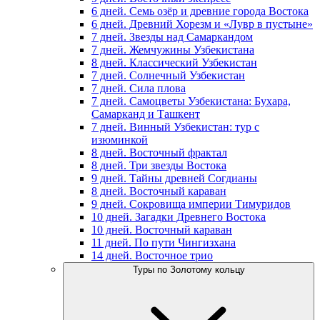
6 дней. Семь озёр и древние города Востока
6 дней. Древний Хорезм и «Лувр в пустыне»
7 дней. Звезды над Самаркандом
7 дней. Жемчужины Узбекистана
8 дней. Классический Узбекистан
7 дней. Солнечный Узбекистан
7 дней. Сила плова
7 дней. Самоцветы Узбекистана: Бухара,
Самарканд и Ташкент
7 дней. Винный Узбекистан: тур с
изюминкой
8 дней. Восточный фрактал
8 дней. Три звезды Востока
9 дней. Тайны древней Согдианы
8 дней. Восточный караван
9 дней. Сокровища империи Тимуридов
10 дней. Загадки Древнего Востока
10 дней. Восточный караван
11 дней. По пути Чингизхана
14 дней. Восточное трио
Туры по Золотому кольцу