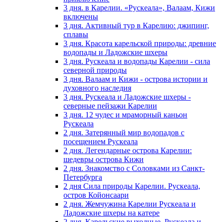
3 дня. в Карелии. «Рускеала», Валаам, Кижи
включены
3 дня. Активный тур в Карелию: джипинг,
сплавы
3 дня. Красота карельской природы: древние
водопады и Ладожские шхеры
3 дня. Рускеала и водопады Карелии - сила
северной природы
3 дня. Валаам и Кижи - острова истории и
духовного наследия
3 дня. Рускеала и Ладожские шхеры -
северные пейзажи Карелии
3 дня. 12 чудес и мраморный каньон
Рускеала
2 дня. Затерянный мир водопадов с
посещением Рускеала
2 дня. Легендарные острова Карелии:
шедевры острова Кижи
2 дня. Знакомство с Соловками из Санкт-
Петербурга
2 дня Сила природы Карелии. Рускеала,
остров Койонсаари
2 дня. Жемчужина Карелии Рускеала и
Ладожские шхеры на катере
2 дня. Карельские выходные. Рускеала и