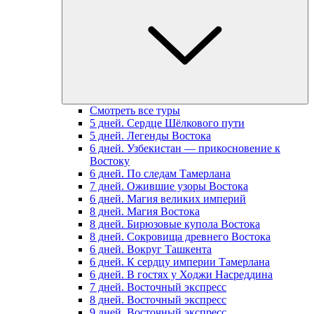
Смотреть все туры
5 дней. Сердце Шёлкового пути
5 дней. Легенды Востока
6 дней. Узбекистан — прикосновение к
Востоку
6 дней. По следам Тамерлана
7 дней. Ожившие узоры Востока
6 дней. Магия великих империй
8 дней. Магия Востока
8 дней. Бирюзовые купола Востока
8 дней. Сокровища древнего Востока
6 дней. Вокруг Ташкента
6 дней. К сердцу империи Тамерлана
6 дней. В гостях у Ходжи Насреддина
7 дней. Восточный экспресс
8 дней. Восточный экспресс
9 дней. Восточный экспресс