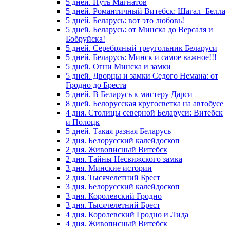
5 дней. Путь Магнатов
5 дней. Романтичный Витебск: Шагал+Белла
5 дней. Беларусь: вот это любовь!
5 дней. Беларусь: от Минска до Версаля и
Бобруйска!
5 дней. Серебряный треугольник Беларуси
5 дней. Беларусь: Минск и самое важное!!!
5 дней. Огни Минска и замки
5 дней. Дворцы и замки Седого Немана: от
Гродно до Бреста
5 дней. В Беларусь к мистеру Дарси
8 дней. Белорусская кругосветка на автобусе
4 дня. Столицы северной Беларуси: Витебск
и Полоцк
5 дней. Такая разная Беларусь
2 дня. Белорусский калейдоскоп
2 дня. Живописный Витебск
2 дня. Тайны Несвижского замка
3 дня. Минские истории
2 дня. Тысячелетний Брест
3 дня. Белорусский калейдоскоп
3 дня. Королевский Гродно
3 дня. Тысячелетний Брест
4 дня. Королевский Гродно и Лида
4 дня. Живописный Витебск