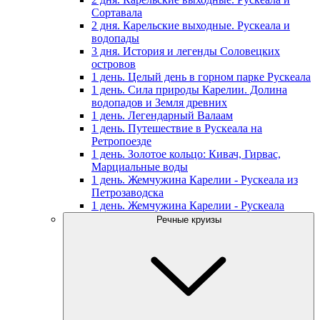
Сортавала
2 дня. Карельские выходные. Рускеала и
водопады
3 дня. История и легенды Соловецких
островов
1 день. Целый день в горном парке Рускеала
1 день. Сила природы Карелии. Долина
водопадов и Земля древних
1 день. Легендарный Валаам
1 день. Путешествие в Рускеала на
Ретропоезде
1 день. Золотое кольцо: Кивач, Гирвас,
Марциальные воды
1 день. Жемчужина Карелии - Рускеала из
Петрозаводска
1 день. Жемчужина Карелии - Рускеала
Речные круизы