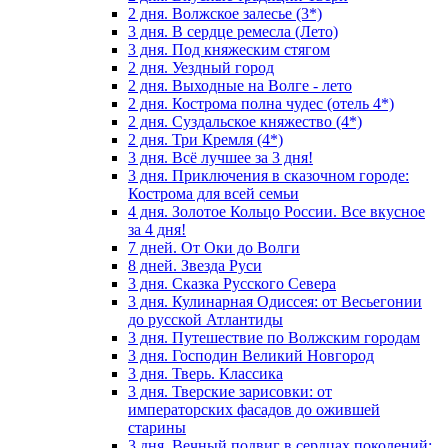
2 дня. Волжское залесье (3*)
3 дня. В сердце ремесла (Лето)
3 дня. Под княжеским стягом
2 дня. Уездный город
2 дня. Выходные на Волге - лето
2 дня. Кострома полна чудес (отель 4*)
2 дня. Суздальское княжество (4*)
2 дня. Три Кремля (4*)
3 дня. Всё лучшее за 3 дня!
3 дня. Приключения в сказочном городе:
Кострома для всей семьи
4 дня. Золотое Кольцо России. Все вкусное
за 4 дня!
7 дней. От Оки до Волги
8 дней. Звезда Руси
3 дня. Сказка Русского Севера
3 дня. Кулинарная Одиссея: от Весьегонии
до русской Атлантиды
3 дня. Путешествие по Волжским городам
3 дня. Господин Великий Новгород
3 дня. Тверь. Классика
3 дня. Тверские зарисовки: от
императорских фасадов до ожившей
старины
3 дня. Вечный подвиг в сердцах поколений: