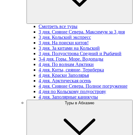
Смотреть все туры
3 дня. Сияние Севера. Максимум за 3 дня
3 дня. Кольский экспресс
3 дня. На поиски китов!
3 дня. За китами на Кольский
3 дня. Полуострова Средний и Рыбачий
3-4 дня. Горы. Море. Водопады
4 дня. По волнам Арктики
4 дня. Киты, сияние, Териберка
4 дня. Краски Заполярья
4 дня. Арктическая осень
4 дня. Сияние Севера. Полное погружение
4 дня по Кольскому полуострову
4 дня. Заполярные каникулы
Туры в Абхазию