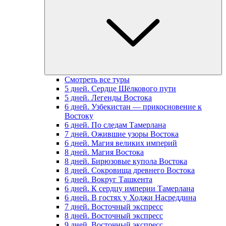
Смотреть все туры
5 дней. Сердце Шёлкового пути
5 дней. Легенды Востока
6 дней. Узбекистан — прикосновение к
Востоку
6 дней. По следам Тамерлана
7 дней. Ожившие узоры Востока
6 дней. Магия великих империй
8 дней. Магия Востока
8 дней. Бирюзовые купола Востока
8 дней. Сокровища древнего Востока
6 дней. Вокруг Ташкента
6 дней. К сердцу империи Тамерлана
6 дней. В гостях у Ходжи Насреддина
7 дней. Восточный экспресс
8 дней. Восточный экспресс
9 дней. Восточный экспресс