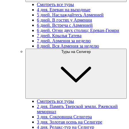
Смотреть все туры
4 дня. Ереван на выходные
5 дней. Наслаждайтесь Арменией
6 дней. В гостях у Армении
6 дней. Встреча с Арменией
6 дней. Огни двух столиц: Ереван-Гюмри
7 дней. Крылья Татева
7 дней. Армения за неделю
8 дней. Вся Армения за неделю
Туры на Селигер
Смотреть все туры
2 дня. Память Тверской земли. Ржевский
мемориал
3 дня. Сокровища Селигера
3 дня. Золотая осень на Селигере
4 дня. Релакс-тур на Селигер