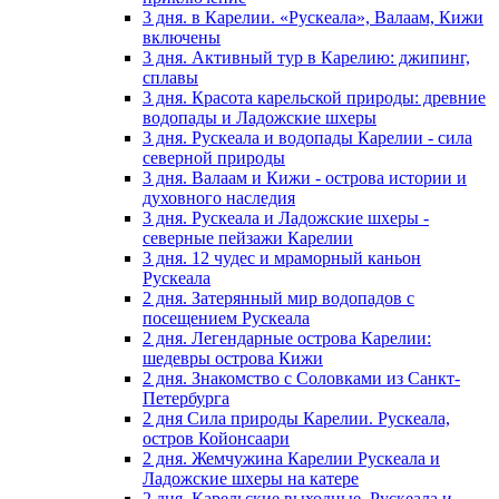
3 дня. в Карелии. «Рускеала», Валаам, Кижи
включены
3 дня. Активный тур в Карелию: джипинг,
сплавы
3 дня. Красота карельской природы: древние
водопады и Ладожские шхеры
3 дня. Рускеала и водопады Карелии - сила
северной природы
3 дня. Валаам и Кижи - острова истории и
духовного наследия
3 дня. Рускеала и Ладожские шхеры -
северные пейзажи Карелии
3 дня. 12 чудес и мраморный каньон
Рускеала
2 дня. Затерянный мир водопадов с
посещением Рускеала
2 дня. Легендарные острова Карелии:
шедевры острова Кижи
2 дня. Знакомство с Соловками из Санкт-
Петербурга
2 дня Сила природы Карелии. Рускеала,
остров Койонсаари
2 дня. Жемчужина Карелии Рускеала и
Ладожские шхеры на катере
2 дня. Карельские выходные. Рускеала и