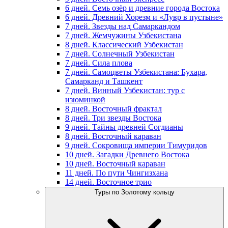
6 дней. Семь озёр и древние города Востока
6 дней. Древний Хорезм и «Лувр в пустыне»
7 дней. Звезды над Самаркандом
7 дней. Жемчужины Узбекистана
8 дней. Классический Узбекистан
7 дней. Солнечный Узбекистан
7 дней. Сила плова
7 дней. Самоцветы Узбекистана: Бухара,
Самарканд и Ташкент
7 дней. Винный Узбекистан: тур с
изюминкой
8 дней. Восточный фрактал
8 дней. Три звезды Востока
9 дней. Тайны древней Согдианы
8 дней. Восточный караван
9 дней. Сокровища империи Тимуридов
10 дней. Загадки Древнего Востока
10 дней. Восточный караван
11 дней. По пути Чингизхана
14 дней. Восточное трио
Туры по Золотому кольцу