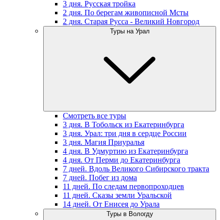
3 дня. Русская тройка
2 дня. По берегам живописной Мсты
2 дня. Старая Русса - Великий Новгород
Туры на Урал
Смотреть все туры
3 дня. В Тобольск из Екатеринбурга
3 дня. Урал: три дня в сердце России
3 дня. Магия Приуралья
4 дня. В Удмуртию из Екатеринбурга
4 дня. От Перми до Екатеринбурга
7 дней. Вдоль Великого Сибирского тракта
7 дней. Побег из дома
11 дней. По следам первопроходцев
11 дней. Сказы земли Уральской
14 дней. От Енисея до Урала
Туры в Вологду