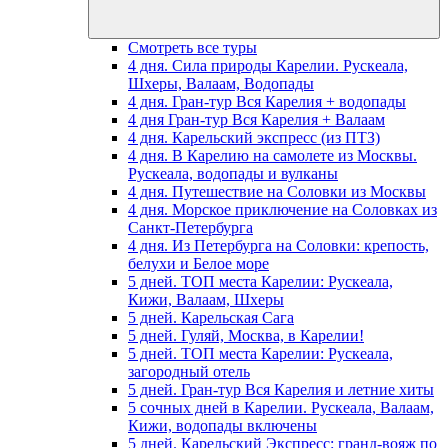
Смотреть все туры
4 дня. Сила природы Карелии. Рускеала,
Шхеры, Валаам, Водопады
4 дня. Гран-тур Вся Карелия + водопады
4 дня Гран-тур Вся Карелия + Валаам
4 дня. Карельский экспресс (из ПТЗ)
4 дня. В Карелию на самолете из Москвы.
Рускеала, водопады и вулканы
4 дня. Путешествие на Соловки из Москвы
4 дня. Морское приключение на Соловках из
Санкт-Петербурга
4 дня. Из Петербурга на Соловки: крепость,
белухи и Белое море
5 дней. ТОП места Карелии: Рускеала,
Кижи, Валаам, Шхеры
5 дней. Карельская Сага
5 дней. Гуляй, Москва, в Карелии!
5 дней. ТОП места Карелии: Рускеала,
загородный отель
5 дней. Гран-тур Вся Карелия и летние хиты
5 сочных дней в Карелии. Рускеала, Валаам,
Кижи, водопады включены
5 дней. Карельский Экспресс: гранд-вояж по