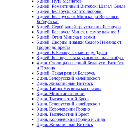
5 дней. Путь Магнатов
5 дней. Романтичный Витебск: Шагал+Белла
5 дней. Беларусь: вот это любовь!
5 дней. Беларусь: от Минска до Версаля и
Бобруйска!
5 дней. Серебряный треугольник Беларуси
5 дней. Беларусь: Минск и самое важное!!!
5 дней. Огни Минска и замки
5 дней. Дворцы и замки Седого Немана: от
Гродно до Бреста
5 дней. В Беларусь к мистеру Дарси
8 дней. Белорусская кругосветка на автобусе
4 дня. Столицы северной Беларуси: Витебск
и Полоцк
5 дней. Такая разная Беларусь
2 дня. Белорусский калейдоскоп
2 дня. Живописный Витебск
2 дня. Тайны Несвижского замка
3 дня. Минские истории
2 дня. Тысячелетний Брест
3 дня. Белорусский калейдоскоп
3 дня. Королевский Гродно
3 дня. Тысячелетний Брест
4 дня. Королевский Гродно и Лида
4 дня. Живописный Витебск