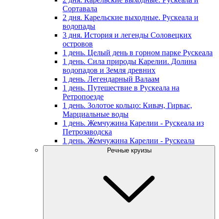
Сортавала
2 дня. Карельские выходные. Рускеала и
водопады
3 дня. История и легенды Соловецких
островов
1 день. Целый день в горном парке Рускеала
1 день. Сила природы Карелии. Долина
водопадов и Земля древних
1 день. Легендарный Валаам
1 день. Путешествие в Рускеала на
Ретропоезде
1 день. Золотое кольцо: Кивач, Гирвас,
Марциальные воды
1 день. Жемчужина Карелии - Рускеала из
Петрозаводска
1 день. Жемчужина Карелии - Рускеала
Речные круизы