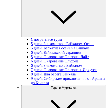
Смотреть все туры
5 дней. Знакомство с Байкалом. Осень
5 дней. Бархатная осень на Байкале
6 дней. Байкальский странник
5 дней. Очарование Ольхона. Лайт
6 дней. Очарование Ольхона
6 дней. Знакомство с Байкалом
7 дней. Очарование Ольхона + Иркутск
8 дней. Два берега Байкала
9 дней. Сибирские приключения: от Аршана
до Байкала
Туры в Мурманск