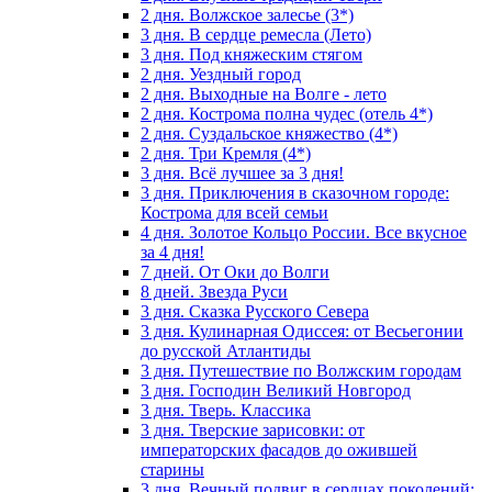
2 дня. Волжское залесье (3*)
3 дня. В сердце ремесла (Лето)
3 дня. Под княжеским стягом
2 дня. Уездный город
2 дня. Выходные на Волге - лето
2 дня. Кострома полна чудес (отель 4*)
2 дня. Суздальское княжество (4*)
2 дня. Три Кремля (4*)
3 дня. Всё лучшее за 3 дня!
3 дня. Приключения в сказочном городе:
Кострома для всей семьи
4 дня. Золотое Кольцо России. Все вкусное
за 4 дня!
7 дней. От Оки до Волги
8 дней. Звезда Руси
3 дня. Сказка Русского Севера
3 дня. Кулинарная Одиссея: от Весьегонии
до русской Атлантиды
3 дня. Путешествие по Волжским городам
3 дня. Господин Великий Новгород
3 дня. Тверь. Классика
3 дня. Тверские зарисовки: от
императорских фасадов до ожившей
старины
3 дня. Вечный подвиг в сердцах поколений: