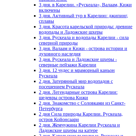
3 дня. в Карелии. «Рускеала», Валаам, Кижи
включены
3 дня. Активный тур в Карелию: джипинг,
сплавы
3 дня. Красота карельской природы: древние
водопады и Ладожские шхеры
3 дня. Рускеала и водопады Карелии - сила
северной природы
3 дня. Валаам и Кижи - острова истории и
духовного наследия
3 дня. Рускеала и Ладожские шхеры -
северные пейзажи Карелии
3 дня. 12 чудес и мраморный каньон
Рускеала
2 дня. Затерянный мир водопадов с
посещением Рускеала
2 дня. Легендарные острова Карелии:
шедевры острова Кижи
2 дня. Знакомство с Соловками из Санкт-
Петербурга
2 дня Сила природы Карелии. Рускеала,
остров Койонсаари
2 дня. Жемчужина Карелии Рускеала и
Ладожские шхеры на катере
2 дня. Карельские выходные. Рускеала и