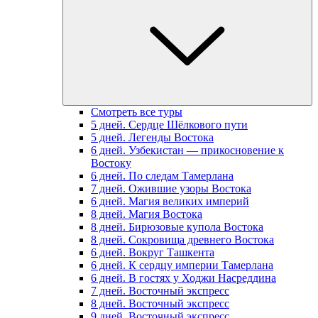
Смотреть все туры
5 дней. Сердце Шёлкового пути
5 дней. Легенды Востока
6 дней. Узбекистан — прикосновение к
Востоку
6 дней. По следам Тамерлана
7 дней. Ожившие узоры Востока
6 дней. Магия великих империй
8 дней. Магия Востока
8 дней. Бирюзовые купола Востока
8 дней. Сокровища древнего Востока
6 дней. Вокруг Ташкента
6 дней. К сердцу империи Тамерлана
6 дней. В гостях у Ходжи Насреддина
7 дней. Восточный экспресс
8 дней. Восточный экспресс
9 дней. Восточный экспресс