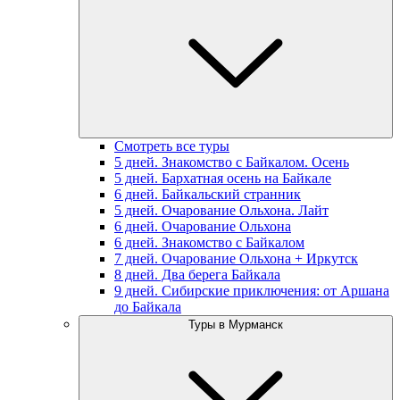
Смотреть все туры
5 дней. Знакомство с Байкалом. Осень
5 дней. Бархатная осень на Байкале
6 дней. Байкальский странник
5 дней. Очарование Ольхона. Лайт
6 дней. Очарование Ольхона
6 дней. Знакомство с Байкалом
7 дней. Очарование Ольхона + Иркутск
8 дней. Два берега Байкала
9 дней. Сибирские приключения: от Аршана
до Байкала
Туры в Мурманск