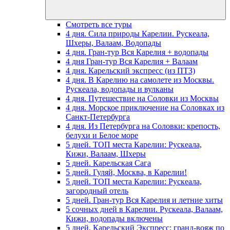
Смотреть все туры
4 дня. Сила природы Карелии. Рускеала,
Шхеры, Валаам, Водопады
4 дня. Гран-тур Вся Карелия + водопады
4 дня Гран-тур Вся Карелия + Валаам
4 дня. Карельский экспресс (из ПТЗ)
4 дня. В Карелию на самолете из Москвы.
Рускеала, водопады и вулканы
4 дня. Путешествие на Соловки из Москвы
4 дня. Морское приключение на Соловках из
Санкт-Петербурга
4 дня. Из Петербурга на Соловки: крепость,
белухи и Белое море
5 дней. ТОП места Карелии: Рускеала,
Кижи, Валаам, Шхеры
5 дней. Карельская Сага
5 дней. Гуляй, Москва, в Карелии!
5 дней. ТОП места Карелии: Рускеала,
загородный отель
5 дней. Гран-тур Вся Карелия и летние хиты
5 сочных дней в Карелии. Рускеала, Валаам,
Кижи, водопады включены
5 дней. Карельский Экспресс: гранд-вояж по