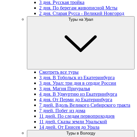
3 дня. Русская тройка
2 дня. По берегам живописной Мсты
2 дня. Старая Русса - Великий Новгород
Туры на Урал
Смотреть все туры
3 дня. В Тобольск из Екатеринбурга
3 дня. Урал: три дня в сердце России
3 дня. Магия Приуралья
4 дня. В Удмуртию из Екатеринбурга
4 дня. От Перми до Екатеринбурга
7 дней. Вдоль Великого Сибирского тракта
7 дней. Побег из дома
11 дней. По следам первопроходцев
11 дней. Сказы земли Уральской
14 дней. От Енисея до Урала
Туры в Вологду