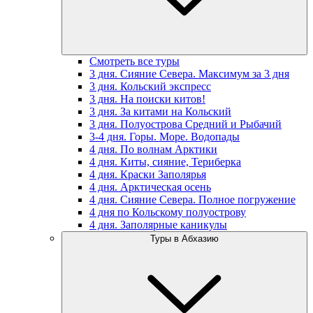
Смотреть все туры
3 дня. Сияние Севера. Максимум за 3 дня
3 дня. Кольский экспресс
3 дня. На поиски китов!
3 дня. За китами на Кольский
3 дня. Полуострова Средний и Рыбачий
3-4 дня. Горы. Море. Водопады
4 дня. По волнам Арктики
4 дня. Киты, сияние, Териберка
4 дня. Краски Заполярья
4 дня. Арктическая осень
4 дня. Сияние Севера. Полное погружение
4 дня по Кольскому полуострову
4 дня. Заполярные каникулы
Туры в Абхазию