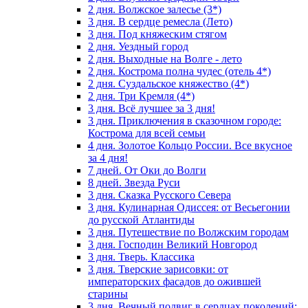
2 дня. Волжское залесье (3*)
3 дня. В сердце ремесла (Лето)
3 дня. Под княжеским стягом
2 дня. Уездный город
2 дня. Выходные на Волге - лето
2 дня. Кострома полна чудес (отель 4*)
2 дня. Суздальское княжество (4*)
2 дня. Три Кремля (4*)
3 дня. Всё лучшее за 3 дня!
3 дня. Приключения в сказочном городе:
Кострома для всей семьи
4 дня. Золотое Кольцо России. Все вкусное
за 4 дня!
7 дней. От Оки до Волги
8 дней. Звезда Руси
3 дня. Сказка Русского Севера
3 дня. Кулинарная Одиссея: от Весьегонии
до русской Атлантиды
3 дня. Путешествие по Волжским городам
3 дня. Господин Великий Новгород
3 дня. Тверь. Классика
3 дня. Тверские зарисовки: от
императорских фасадов до ожившей
старины
3 дня. Вечный подвиг в сердцах поколений: