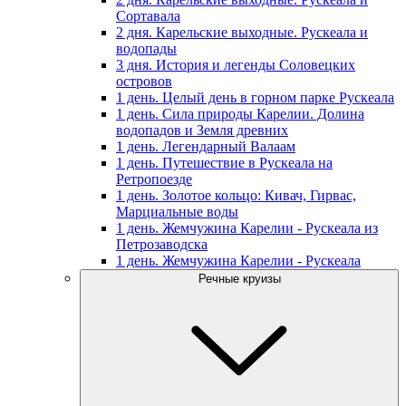
Сортавала
2 дня. Карельские выходные. Рускеала и
водопады
3 дня. История и легенды Соловецких
островов
1 день. Целый день в горном парке Рускеала
1 день. Сила природы Карелии. Долина
водопадов и Земля древних
1 день. Легендарный Валаам
1 день. Путешествие в Рускеала на
Ретропоезде
1 день. Золотое кольцо: Кивач, Гирвас,
Марциальные воды
1 день. Жемчужина Карелии - Рускеала из
Петрозаводска
1 день. Жемчужина Карелии - Рускеала
Речные круизы