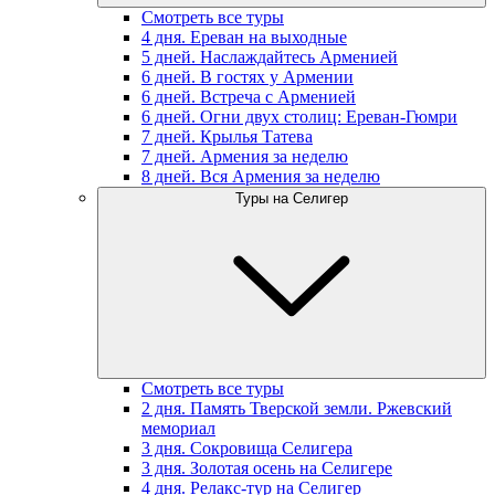
Смотреть все туры
4 дня. Ереван на выходные
5 дней. Наслаждайтесь Арменией
6 дней. В гостях у Армении
6 дней. Встреча с Арменией
6 дней. Огни двух столиц: Ереван-Гюмри
7 дней. Крылья Татева
7 дней. Армения за неделю
8 дней. Вся Армения за неделю
Туры на Селигер
Смотреть все туры
2 дня. Память Тверской земли. Ржевский
мемориал
3 дня. Сокровища Селигера
3 дня. Золотая осень на Селигере
4 дня. Релакс-тур на Селигер