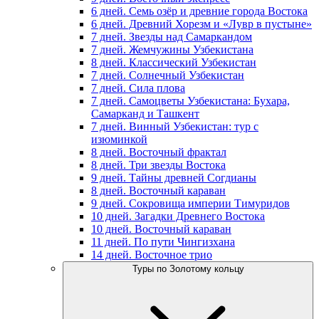
6 дней. Семь озёр и древние города Востока
6 дней. Древний Хорезм и «Лувр в пустыне»
7 дней. Звезды над Самаркандом
7 дней. Жемчужины Узбекистана
8 дней. Классический Узбекистан
7 дней. Солнечный Узбекистан
7 дней. Сила плова
7 дней. Самоцветы Узбекистана: Бухара,
Самарканд и Ташкент
7 дней. Винный Узбекистан: тур с
изюминкой
8 дней. Восточный фрактал
8 дней. Три звезды Востока
9 дней. Тайны древней Согдианы
8 дней. Восточный караван
9 дней. Сокровища империи Тимуридов
10 дней. Загадки Древнего Востока
10 дней. Восточный караван
11 дней. По пути Чингизхана
14 дней. Восточное трио
Туры по Золотому кольцу