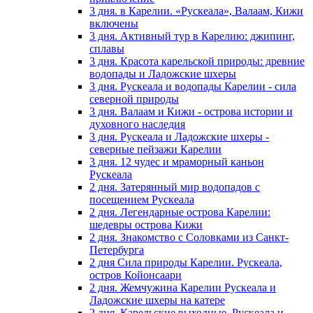
3 дня. в Карелии. «Рускеала», Валаам, Кижи
включены
3 дня. Активный тур в Карелию: джипинг,
сплавы
3 дня. Красота карельской природы: древние
водопады и Ладожские шхеры
3 дня. Рускеала и водопады Карелии - сила
северной природы
3 дня. Валаам и Кижи - острова истории и
духовного наследия
3 дня. Рускеала и Ладожские шхеры -
северные пейзажи Карелии
3 дня. 12 чудес и мраморный каньон
Рускеала
2 дня. Затерянный мир водопадов с
посещением Рускеала
2 дня. Легендарные острова Карелии:
шедевры острова Кижи
2 дня. Знакомство с Соловками из Санкт-
Петербурга
2 дня Сила природы Карелии. Рускеала,
остров Койонсаари
2 дня. Жемчужина Карелии Рускеала и
Ладожские шхеры на катере
2 дня. Карельские выходные. Рускеала и