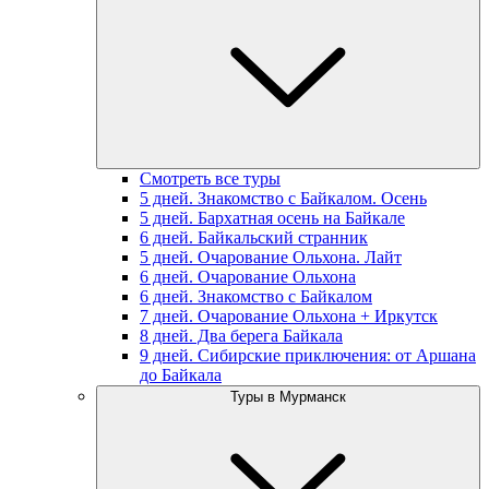
Смотреть все туры
5 дней. Знакомство с Байкалом. Осень
5 дней. Бархатная осень на Байкале
6 дней. Байкальский странник
5 дней. Очарование Ольхона. Лайт
6 дней. Очарование Ольхона
6 дней. Знакомство с Байкалом
7 дней. Очарование Ольхона + Иркутск
8 дней. Два берега Байкала
9 дней. Сибирские приключения: от Аршана
до Байкала
Туры в Мурманск