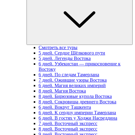
Смотреть все туры
5 дней. Сердце Шёлкового пути
5 дней. Легенды Востока
6 дней. Узбекистан — прикосновение к
Востоку
6 дней. По следам Тамерлана
7 дней. Ожившие узоры Востока
6 дней. Магия великих империй
8 дней. Магия Востока
8 дней. Бирюзовые купола Востока
8 дней. Сокровища древнего Востока
6 дней. Вокруг Ташкента
6 дней. К сердцу империи Тамерлана
6 дней. В гостях у Ходжи Насреддина
7 дней. Восточный экспресс
8 дней. Восточный экспресс
9 дней. Восточный экспресс