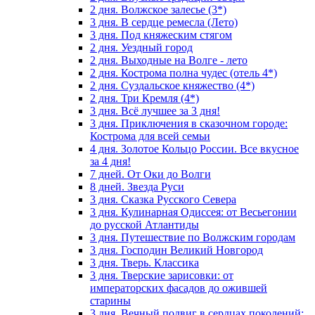
2 дня. Волжское залесье (3*)
3 дня. В сердце ремесла (Лето)
3 дня. Под княжеским стягом
2 дня. Уездный город
2 дня. Выходные на Волге - лето
2 дня. Кострома полна чудес (отель 4*)
2 дня. Суздальское княжество (4*)
2 дня. Три Кремля (4*)
3 дня. Всё лучшее за 3 дня!
3 дня. Приключения в сказочном городе:
Кострома для всей семьи
4 дня. Золотое Кольцо России. Все вкусное
за 4 дня!
7 дней. От Оки до Волги
8 дней. Звезда Руси
3 дня. Сказка Русского Севера
3 дня. Кулинарная Одиссея: от Весьегонии
до русской Атлантиды
3 дня. Путешествие по Волжским городам
3 дня. Господин Великий Новгород
3 дня. Тверь. Классика
3 дня. Тверские зарисовки: от
императорских фасадов до ожившей
старины
3 дня. Вечный подвиг в сердцах поколений: