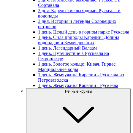
Сортавала
2 дня. Карельские выходные. Рускеала и
водопады
3 дня. История и легенды Соловецких
островов
1 день. Целый день в горном парке Рускеала
1 день. Сила природы Карелии. Долина
водопадов и Земля древних
1 день. Легендарный Валаам
1 день. Путешествие в Рускеала на
Ретропоезде
1 день. Золотое кольцо: Кивач, Гирвас,
Марциальные воды
1 день. Жемчужина Карелии - Рускеала из
Петрозаводска
1 день. Жемчужина Карелии - Рускеала
Речные круизы