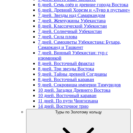
6 дней. Семь озёр и древние города Востока
6 дней. Древний Хорезм и «Лувр в пустыне»
7 дней. Звезды над Самаркандом
7 дней. Жемчужины Узбекистана
8 дней. Классический Узбекистан
7 дней. Солнечный Узбекистан
7 дней. Сила плова
7 дней. Самоцветы Узбекистана: Бухара,
Самарканд и Ташкент
7 дней. Винный Узбекистан: тур с
изюминкой
8 дней. Восточный фрактал
8 дней. Три звезды Востока
9 дней. Тайны древней Согдианы
8 дней. Восточный караван
9 дней. Сокровища империи Тимуридов
10 дней. Загадки Древнего Востока
10 дней. Восточный караван
11 дней. По пути Чингизхана
14 дней. Восточное трио
Туры по Золотому кольцу