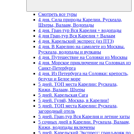
Смотреть все туры
4 дня. Сила природы Карелии. Рускеала,
Шхеры, Валаам, Водопады
4 дня. Гран-тур Вся Карелия + водопады
4 дня Гран-тур Вся Карелия + Валаам
4 дня. Карельский экспресс (из ПТЗ)
4 дня. В Карелию на самолете из Москвы.
Рускеала, водопады и вулканы
4 дня. Путешествие на Соловки из Москвы
4 дня. Морское приключение на Соловках из
Санкт-Петербурга
4 дня. Из Петербурга на Соловки: крепость,
белухи и Белое море
5 дней. ТОП места Карелии: Рускеала,
Кижи, Валаам, Шхеры
5 дней. Карельская Сага
5 дней. Гуляй, Москва, в Карелии!
5 дней. ТОП места Карелии: Рускеала,
загородный отель
5 дней. Гран-тур Вся Карелия и летние хиты
5 сочных дней в Карелии. Рускеала, Валаам,
Кижи, водопады включены
5 дней. Карельский Экспресс: гранд-вояж по