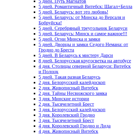
5 дней. Путь Магнатов
5 дней. Романтичный Витебск: Шагал+Белла
5 дней. Беларусь: вот это любовь!
5 дней. Беларусь: от Минска до Версаля и
Бобруйска!
5 дней. Серебряный треугольник Беларуси
5 дней. Беларусь: Минск и самое важное!!!
5 дней. Огни Минска и замки
5 дней. Дворцы и замки Седого Немана: от
Гродно до Бреста
5 дней. В Беларусь к мистеру Дарси
8 дней. Белорусская кругосветка на автобусе
4 дня. Столицы северной Беларуси: Витебск
и Полоцк
5 дней. Такая разная Беларусь
2 дня. Белорусский калейдоскоп
2 дня. Живописный Витебск
2 дня. Тайны Несвижского замка
3 дня. Минские истории
2 дня. Тысячелетний Брест
3 дня. Белорусский калейдоскоп
3 дня. Королевский Гродно
3 дня. Тысячелетний Брест
4 дня. Королевский Гродно и Лида
4 дня. Живописный Витебск