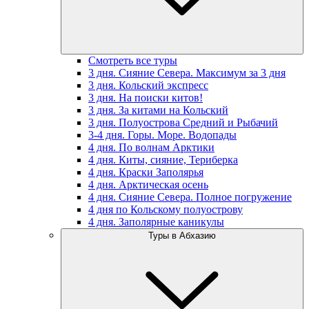
Смотреть все туры
3 дня. Сияние Севера. Максимум за 3 дня
3 дня. Кольский экспресс
3 дня. На поиски китов!
3 дня. За китами на Кольский
3 дня. Полуострова Средний и Рыбачий
3-4 дня. Горы. Море. Водопады
4 дня. По волнам Арктики
4 дня. Киты, сияние, Териберка
4 дня. Краски Заполярья
4 дня. Арктическая осень
4 дня. Сияние Севера. Полное погружение
4 дня по Кольскому полуострову
4 дня. Заполярные каникулы
Туры в Абхазию