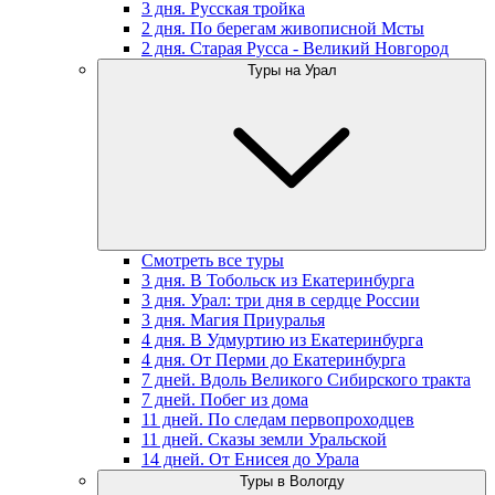
3 дня. Русская тройка
2 дня. По берегам живописной Мсты
2 дня. Старая Русса - Великий Новгород
Туры на Урал
Смотреть все туры
3 дня. В Тобольск из Екатеринбурга
3 дня. Урал: три дня в сердце России
3 дня. Магия Приуралья
4 дня. В Удмуртию из Екатеринбурга
4 дня. От Перми до Екатеринбурга
7 дней. Вдоль Великого Сибирского тракта
7 дней. Побег из дома
11 дней. По следам первопроходцев
11 дней. Сказы земли Уральской
14 дней. От Енисея до Урала
Туры в Вологду