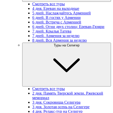
Смотреть все туры
4 дня. Ереван на выходные
5 дней. Наслаждайтесь Арменией
6 дней. В гостях у Армении
6 дней. Встреча с Арменией
6 дней. Огни двух столиц: Ереван-Гюмри
7 дней. Крылья Татева
7 дней. Армения за неделю
8 дней. Вся Армения за неделю
Туры на Селигер
Смотреть все туры
2 дня. Память Тверской земли. Ржевский
мемориал
3 дня. Сокровища Селигера
3 дня. Золотая осень на Селигере
4 дня. Релакс-тур на Селигер