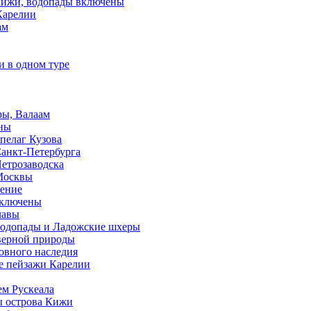
 Кижи, водопады включены
Карелии
ам
и в одном туре
ры, Валаам
ены
пелаг Кузова
Санкт-Петербурга
Петрозаводска
 Москвы
чение
 включены
лавы
 водопады и Ладожские шхеры
еверной природы
ховного наследия
ые пейзажи Карелии
ем Рускеала
ы острова Кижи