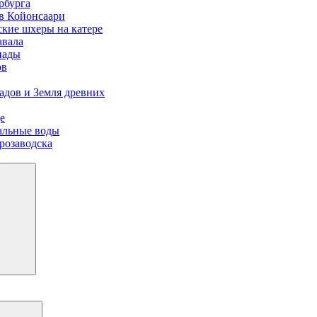
рбурга
ов Койонсаари
ские шхеры на катере
авала
пады
ов
адов и Земля древних
е
иальные воды
розаводска