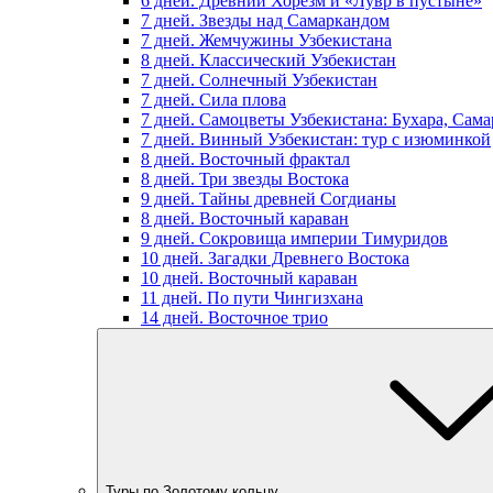
6 дней. Древний Хорезм и «Лувр в пустыне»
7 дней. Звезды над Самаркандом
7 дней. Жемчужины Узбекистана
8 дней. Классический Узбекистан
7 дней. Солнечный Узбекистан
7 дней. Сила плова
7 дней. Самоцветы Узбекистана: Бухара, Сам
7 дней. Винный Узбекистан: тур с изюминкой
8 дней. Восточный фрактал
8 дней. Три звезды Востока
9 дней. Тайны древней Согдианы
8 дней. Восточный караван
9 дней. Сокровища империи Тимуридов
10 дней. Загадки Древнего Востока
10 дней. Восточный караван
11 дней. По пути Чингизхана
14 дней. Восточное трио
Туры по Золотому кольцу