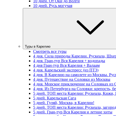
10 дней. От Оки до Волги
10 дней. Русь могучая
Туры в Карелию
Смотреть все туры
4 дня. Сила природы Карелии. Рускеала, Шхе
4 дня. Гран-тур Вся Карелия + водопады
4 дня Гран-тур Вся Карелия + Валаам
4 дня. Карельский экспресс (из ПТЗ)
4 дня. В Карелию на самолете из Москвы. Рус
4 дня. Путешествие на Соловки из Москвы
4 дня. Морское приключение на Соловках из 
4 дня. Из Петербурга на Соловки: крепость, б
5 дней. ТОП места Карелии: Рускеала, Кижи,
5 дней. Карельская Сага
5 дней. Гуляй, Москва, в Карелии!
5 дней. ТОП места Карелии: Рускеала, загоро
5 дней. Гран-тур Вся Карелия и летние хиты