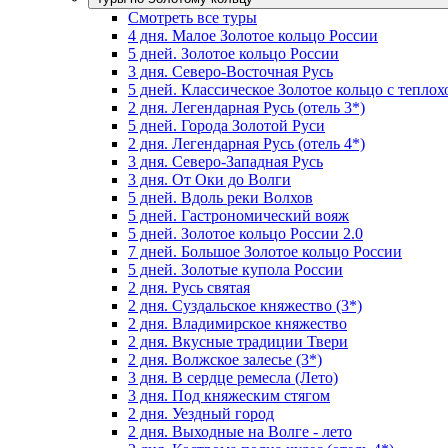
Смотреть все туры
4 дня. Малое Золотое кольцо России
5 дней. Золотое кольцо России
3 дня. Северо-Восточная Русь
5 дней. Классическое Золотое кольцо с тепло
2 дня. Легендарная Русь (отель 3*)
5 дней. Города Золотой Руси
2 дня. Легендарная Русь (отель 4*)
3 дня. Северо-Западная Русь
3 дня. От Оки до Волги
5 дней. Вдоль реки Волхов
5 дней. Гастрономический вояж
5 дней. Золотое кольцо России 2.0
7 дней. Большое Золотое кольцо России
5 дней. Золотые купола России
2 дня. Русь святая
2 дня. Суздальское княжество (3*)
2 дня. Владимирское княжество
2 дня. Вкусные традиции Твери
2 дня. Волжское залесье (3*)
3 дня. В сердце ремесла (Лето)
3 дня. Под княжеским стягом
2 дня. Уездный город
2 дня. Выходные на Волге - лето