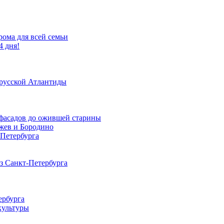
рома для всей семьи
4 дня!
 русской Атлантиды
х фасадов до ожившей старины
Ржев и Бородино
-Петербурга
из Санкт-Петербурга
ербурга
культуры