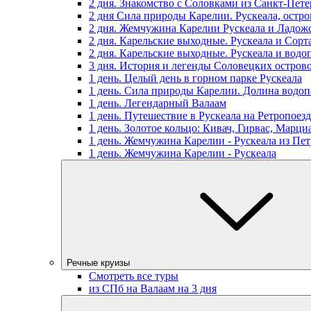
2 дня. Знакомство с Соловками из Санкт-Пете
2 дня Сила природы Карелии. Рускеала, остр
2 дня. Жемчужина Карелии Рускеала и Ладож
2 дня. Карельские выходные. Рускеала и Сорт
2 дня. Карельские выходные. Рускеала и водо
3 дня. История и легенды Соловецких остров
1 день. Целый день в горном парке Рускеала
1 день. Сила природы Карелии. Долина водоп
1 день. Легендарный Валаам
1 день. Путешествие в Рускеала на Ретропоезд
1 день. Золотое кольцо: Кивач, Гирвас, Марц
1 день. Жемчужина Карелии - Рускеала из Пет
1 день. Жемчужина Карелии - Рускеала
Речные круизы
Смотреть все туры
из СПб на Валаам на 3 дня