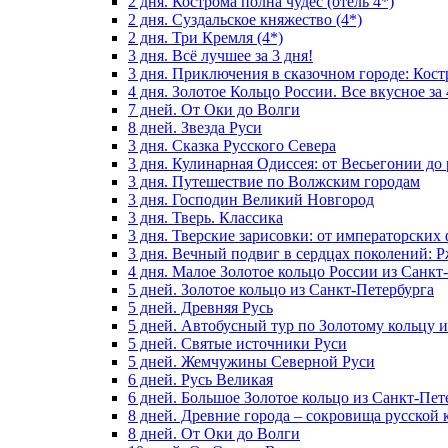
2 дня. Кострома полна чудес (отель 4*)
2 дня. Суздальское княжество (4*)
2 дня. Три Кремля (4*)
3 дня. Всё лучшее за 3 дня!
3 дня. Приключения в сказочном городе: Кост
4 дня. Золотое Кольцо России. Все вкусное за 
7 дней. От Оки до Волги
8 дней. Звезда Руси
3 дня. Сказка Русского Севера
3 дня. Кулинарная Одиссея: от Весьегонии до
3 дня. Путешествие по Волжским городам
3 дня. Господин Великий Новгород
3 дня. Тверь. Классика
3 дня. Тверские зарисовки: от императорски
3 дня. Вечный подвиг в сердцах поколений: 
4 дня. Малое Золотое кольцо России из Санкт
5 дней. Золотое кольцо из Санкт-Петербурга
5 дней. Древняя Русь
5 дней. Автобусный тур по Золотому кольцу 
5 дней. Святые источники Руси
5 дней. Жемчужины Северной Руси
6 дней. Русь Великая
6 дней. Большое Золотое кольцо из Санкт-Пет
8 дней. Древние города – сокровища русской 
8 дней. От Оки до Волги