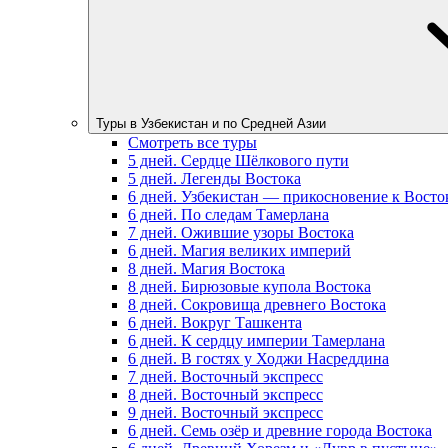
Туры в Узбекистан и по Средней Азии
Смотреть все туры
5 дней. Сердце Шёлкового пути
5 дней. Легенды Востока
6 дней. Узбекистан — прикосновение к Восто
6 дней. По следам Тамерлана
7 дней. Ожившие узоры Востока
6 дней. Магия великих империй
8 дней. Магия Востока
8 дней. Бирюзовые купола Востока
8 дней. Сокровища древнего Востока
6 дней. Вокруг Ташкента
6 дней. К сердцу империи Тамерлана
6 дней. В гостях у Ходжи Насреддина
7 дней. Восточный экспресс
8 дней. Восточный экспресс
9 дней. Восточный экспресс
6 дней. Семь озёр и древние города Востока