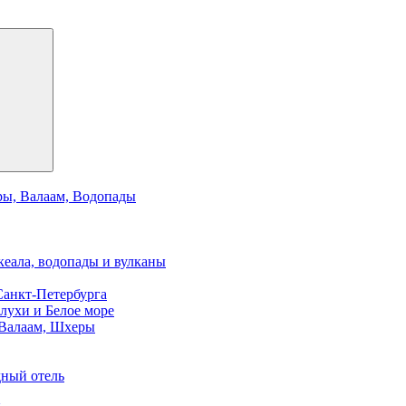
ры, Валаам, Водопады
кеала, водопады и вулканы
Санкт-Петербурга
елухи и Белое море
 Валаам, Шхеры
дный отель