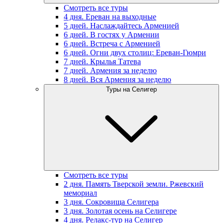
Смотреть все туры
4 дня. Ереван на выходные
5 дней. Наслаждайтесь Арменией
6 дней. В гостях у Армении
6 дней. Встреча с Арменией
6 дней. Огни двух столиц: Ереван-Гюмри
7 дней. Крылья Татева
7 дней. Армения за неделю
8 дней. Вся Армения за неделю
Туры на Селигер
Смотреть все туры
2 дня. Память Тверской земли. Ржевский
мемориал
3 дня. Сокровища Селигера
3 дня. Золотая осень на Селигере
4 дня. Релакс-тур на Селигер