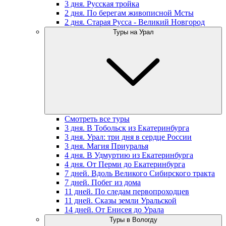
3 дня. Русская тройка
2 дня. По берегам живописной Мсты
2 дня. Старая Русса - Великий Новгород
Туры на Урал
Смотреть все туры
3 дня. В Тобольск из Екатеринбурга
3 дня. Урал: три дня в сердце России
3 дня. Магия Приуралья
4 дня. В Удмуртию из Екатеринбурга
4 дня. От Перми до Екатеринбурга
7 дней. Вдоль Великого Сибирского тракта
7 дней. Побег из дома
11 дней. По следам первопроходцев
11 дней. Сказы земли Уральской
14 дней. От Енисея до Урала
Туры в Вологду