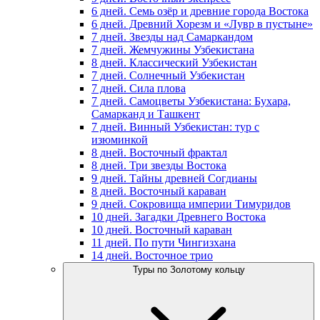
6 дней. Семь озёр и древние города Востока
6 дней. Древний Хорезм и «Лувр в пустыне»
7 дней. Звезды над Самаркандом
7 дней. Жемчужины Узбекистана
8 дней. Классический Узбекистан
7 дней. Солнечный Узбекистан
7 дней. Сила плова
7 дней. Самоцветы Узбекистана: Бухара,
Самарканд и Ташкент
7 дней. Винный Узбекистан: тур с
изюминкой
8 дней. Восточный фрактал
8 дней. Три звезды Востока
9 дней. Тайны древней Согдианы
8 дней. Восточный караван
9 дней. Сокровища империи Тимуридов
10 дней. Загадки Древнего Востока
10 дней. Восточный караван
11 дней. По пути Чингизхана
14 дней. Восточное трио
Туры по Золотому кольцу