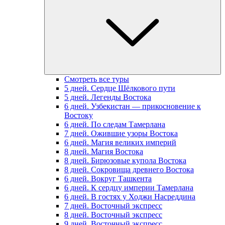
Смотреть все туры
5 дней. Сердце Шёлкового пути
5 дней. Легенды Востока
6 дней. Узбекистан — прикосновение к
Востоку
6 дней. По следам Тамерлана
7 дней. Ожившие узоры Востока
6 дней. Магия великих империй
8 дней. Магия Востока
8 дней. Бирюзовые купола Востока
8 дней. Сокровища древнего Востока
6 дней. Вокруг Ташкента
6 дней. К сердцу империи Тамерлана
6 дней. В гостях у Ходжи Насреддина
7 дней. Восточный экспресс
8 дней. Восточный экспресс
9 дней. Восточный экспресс