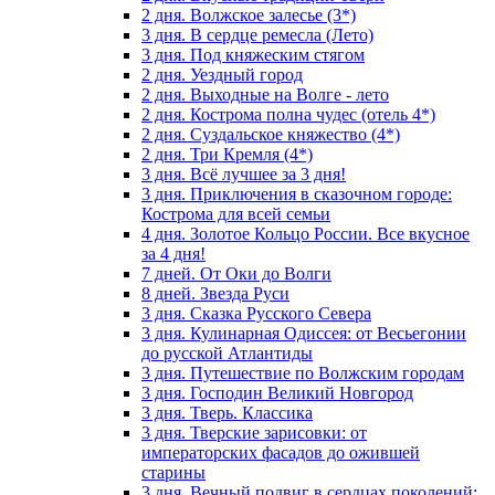
2 дня. Волжское залесье (3*)
3 дня. В сердце ремесла (Лето)
3 дня. Под княжеским стягом
2 дня. Уездный город
2 дня. Выходные на Волге - лето
2 дня. Кострома полна чудес (отель 4*)
2 дня. Суздальское княжество (4*)
2 дня. Три Кремля (4*)
3 дня. Всё лучшее за 3 дня!
3 дня. Приключения в сказочном городе:
Кострома для всей семьи
4 дня. Золотое Кольцо России. Все вкусное
за 4 дня!
7 дней. От Оки до Волги
8 дней. Звезда Руси
3 дня. Сказка Русского Севера
3 дня. Кулинарная Одиссея: от Весьегонии
до русской Атлантиды
3 дня. Путешествие по Волжским городам
3 дня. Господин Великий Новгород
3 дня. Тверь. Классика
3 дня. Тверские зарисовки: от
императорских фасадов до ожившей
старины
3 дня. Вечный подвиг в сердцах поколений: