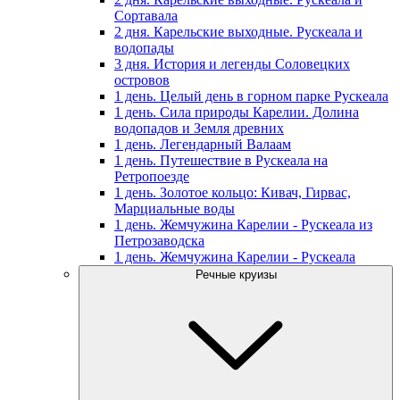
Сортавала
2 дня. Карельские выходные. Рускеала и
водопады
3 дня. История и легенды Соловецких
островов
1 день. Целый день в горном парке Рускеала
1 день. Сила природы Карелии. Долина
водопадов и Земля древних
1 день. Легендарный Валаам
1 день. Путешествие в Рускеала на
Ретропоезде
1 день. Золотое кольцо: Кивач, Гирвас,
Марциальные воды
1 день. Жемчужина Карелии - Рускеала из
Петрозаводска
1 день. Жемчужина Карелии - Рускеала
Речные круизы