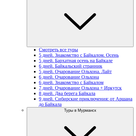
Смотреть все туры
5 дней. Знакомство с Байкалом. Осень
5 дней. Бархатная осень на Байкале
6 дней. Байкальский странник
5 дней. Очарование Ольхона. Лайт
6 дней. Очарование Ольхона
6 дней. Знакомство с Байкалом
7 дней. Очарование Ольхона + Иркутск
8 дней. Два берега Байкала
9 дней. Сибирские приключения: от Аршана
до Байкала
Туры в Мурманск