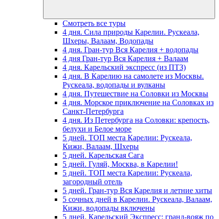
Смотреть все туры
4 дня. Сила природы Карелии. Рускеала,
Шхеры, Валаам, Водопады
4 дня. Гран-тур Вся Карелия + водопады
4 дня Гран-тур Вся Карелия + Валаам
4 дня. Карельский экспресс (из ПТЗ)
4 дня. В Карелию на самолете из Москвы.
Рускеала, водопады и вулканы
4 дня. Путешествие на Соловки из Москвы
4 дня. Морское приключение на Соловках из
Санкт-Петербурга
4 дня. Из Петербурга на Соловки: крепость,
белухи и Белое море
5 дней. ТОП места Карелии: Рускеала,
Кижи, Валаам, Шхеры
5 дней. Карельская Сага
5 дней. Гуляй, Москва, в Карелии!
5 дней. ТОП места Карелии: Рускеала,
загородный отель
5 дней. Гран-тур Вся Карелия и летние хиты
5 сочных дней в Карелии. Рускеала, Валаам,
Кижи, водопады включены
5 дней. Карельский Экспресс: гранд-вояж по