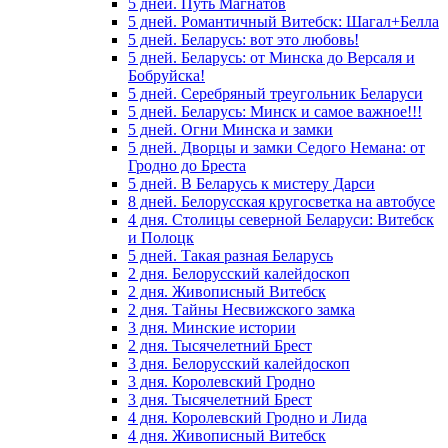
5 дней. Путь Магнатов
5 дней. Романтичный Витебск: Шагал+Белла
5 дней. Беларусь: вот это любовь!
5 дней. Беларусь: от Минска до Версаля и
Бобруйска!
5 дней. Серебряный треугольник Беларуси
5 дней. Беларусь: Минск и самое важное!!!
5 дней. Огни Минска и замки
5 дней. Дворцы и замки Седого Немана: от
Гродно до Бреста
5 дней. В Беларусь к мистеру Дарси
8 дней. Белорусская кругосветка на автобусе
4 дня. Столицы северной Беларуси: Витебск
и Полоцк
5 дней. Такая разная Беларусь
2 дня. Белорусский калейдоскоп
2 дня. Живописный Витебск
2 дня. Тайны Несвижского замка
3 дня. Минские истории
2 дня. Тысячелетний Брест
3 дня. Белорусский калейдоскоп
3 дня. Королевский Гродно
3 дня. Тысячелетний Брест
4 дня. Королевский Гродно и Лида
4 дня. Живописный Витебск