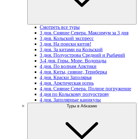
Смотреть все туры
3 дня. Сияние Севера. Максимум за 3 дня
3 дня. Кольский экспресс
3 дня. На поиски китов!
3 дня. За китами на Кольский
3 дня. Полуострова Средний и Рыбачий
3-4 дня. Горы. Море. Водопады
4 дня. По волнам Арктики
4 дня. Киты, сияние, Териберка
4 дня. Краски Заполярья
4 дня. Арктическая осень
4 дня. Сияние Севера. Полное погружение
4 дня по Кольскому полуострову
4 дня. Заполярные каникулы
Туры в Абхазию