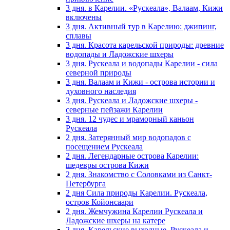
3 дня. в Карелии. «Рускеала», Валаам, Кижи
включены
3 дня. Активный тур в Карелию: джипинг,
сплавы
3 дня. Красота карельской природы: древние
водопады и Ладожские шхеры
3 дня. Рускеала и водопады Карелии - сила
северной природы
3 дня. Валаам и Кижи - острова истории и
духовного наследия
3 дня. Рускеала и Ладожские шхеры -
северные пейзажи Карелии
3 дня. 12 чудес и мраморный каньон
Рускеала
2 дня. Затерянный мир водопадов с
посещением Рускеала
2 дня. Легендарные острова Карелии:
шедевры острова Кижи
2 дня. Знакомство с Соловками из Санкт-
Петербурга
2 дня Сила природы Карелии. Рускеала,
остров Койонсаари
2 дня. Жемчужина Карелии Рускеала и
Ладожские шхеры на катере
2 дня. Карельские выходные. Рускеала и