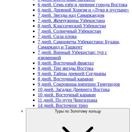
6 дней. Семь озёр и древние города Востока
6 дней. Древний Хорезм и «Лувр в пустыне»
7 дней. Звезды над Самаркандом
7 дней. Жемчужины Узбекистана
8 дней. Классический Узбекистан
7 дней. Солнечный Узбекистан
7 дней. Сила плова
7 дней. Самоцветы Узбекистана: Бухара,
Самарканд и Ташкент
7 дней. Винный Узбекистан: тур с
изюминкой
8 дней. Восточный фрактал
8 дней. Три звезды Востока
9 дней. Тайны древней Согдианы
8 дней. Восточный караван
9 дней. Сокровища империи Тимуридов
10 дней. Загадки Древнего Востока
10 дней. Восточный караван
11 дней. По пути Чингизхана
14 дней. Восточное трио
Туры по Золотому кольцу