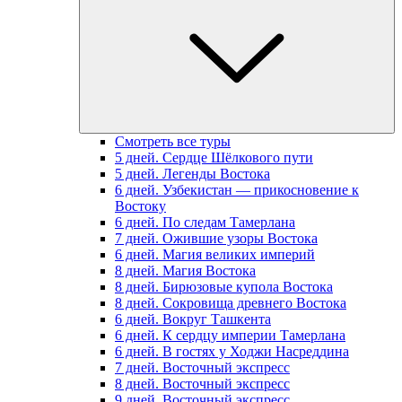
Смотреть все туры
5 дней. Сердце Шёлкового пути
5 дней. Легенды Востока
6 дней. Узбекистан — прикосновение к
Востоку
6 дней. По следам Тамерлана
7 дней. Ожившие узоры Востока
6 дней. Магия великих империй
8 дней. Магия Востока
8 дней. Бирюзовые купола Востока
8 дней. Сокровища древнего Востока
6 дней. Вокруг Ташкента
6 дней. К сердцу империи Тамерлана
6 дней. В гостях у Ходжи Насреддина
7 дней. Восточный экспресс
8 дней. Восточный экспресс
9 дней. Восточный экспресс