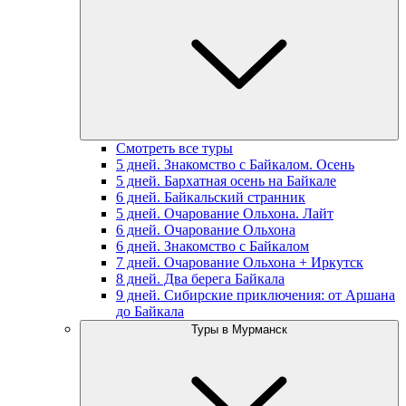
Смотреть все туры
5 дней. Знакомство с Байкалом. Осень
5 дней. Бархатная осень на Байкале
6 дней. Байкальский странник
5 дней. Очарование Ольхона. Лайт
6 дней. Очарование Ольхона
6 дней. Знакомство с Байкалом
7 дней. Очарование Ольхона + Иркутск
8 дней. Два берега Байкала
9 дней. Сибирские приключения: от Аршана
до Байкала
Туры в Мурманск