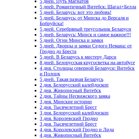
5 дней. Путь Магнатов
5 дней. Романтичный Витебск: Шагал+Белла
5 дней. Беларусь: вот это любовь!
5 дней. Беларусь: от Минска до Версаля и
Бобруйска!
5 дней. Серебряный треугольник Беларуси
5 дней. Беларусь: Минск и самое важное!!!
5 дней. Огни Минска и замки
5 дней. Дворцы и замки Седого Немана: от
Гродно до Бреста
5 дней. В Беларусь к мистеру Дарси
8 дней. Белорусская кругосветка на автобусе
4 дня. Столицы северной Беларуси: Витебск
и Полоцк
5 дней. Такая разная Беларусь
2 дня. Белорусский калейдоскоп
2 дня. Живописный Витебск
2 дня. Тайны Несвижского замка
3 дня. Минские истории
2 дня. Тысячелетний Брест
3 дня. Белорусский калейдоскоп
3 дня. Королевский Гродно
3 дня. Тысячелетний Брест
4 дня. Королевский Гродно и Лида
4 дня. Живописный Витебск