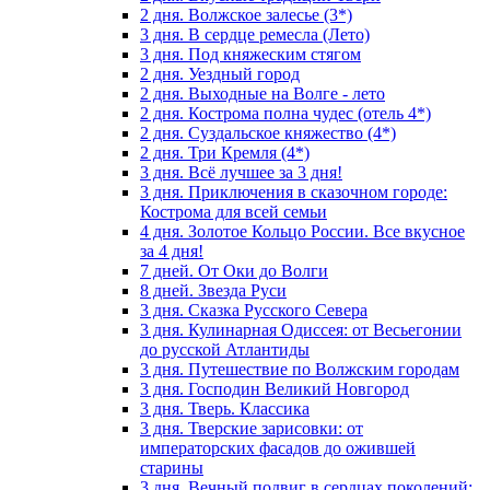
2 дня. Волжское залесье (3*)
3 дня. В сердце ремесла (Лето)
3 дня. Под княжеским стягом
2 дня. Уездный город
2 дня. Выходные на Волге - лето
2 дня. Кострома полна чудес (отель 4*)
2 дня. Суздальское княжество (4*)
2 дня. Три Кремля (4*)
3 дня. Всё лучшее за 3 дня!
3 дня. Приключения в сказочном городе:
Кострома для всей семьи
4 дня. Золотое Кольцо России. Все вкусное
за 4 дня!
7 дней. От Оки до Волги
8 дней. Звезда Руси
3 дня. Сказка Русского Севера
3 дня. Кулинарная Одиссея: от Весьегонии
до русской Атлантиды
3 дня. Путешествие по Волжским городам
3 дня. Господин Великий Новгород
3 дня. Тверь. Классика
3 дня. Тверские зарисовки: от
императорских фасадов до ожившей
старины
3 дня. Вечный подвиг в сердцах поколений: