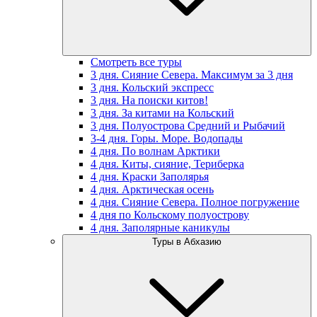
Смотреть все туры
3 дня. Сияние Севера. Максимум за 3 дня
3 дня. Кольский экспресс
3 дня. На поиски китов!
3 дня. За китами на Кольский
3 дня. Полуострова Средний и Рыбачий
3-4 дня. Горы. Море. Водопады
4 дня. По волнам Арктики
4 дня. Киты, сияние, Териберка
4 дня. Краски Заполярья
4 дня. Арктическая осень
4 дня. Сияние Севера. Полное погружение
4 дня по Кольскому полуострову
4 дня. Заполярные каникулы
Туры в Абхазию