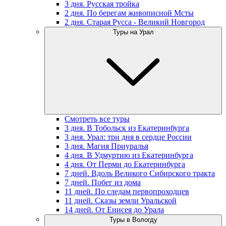
3 дня. Русская тройка
2 дня. По берегам живописной Мсты
2 дня. Старая Русса - Великий Новгород
Туры на Урал
Смотреть все туры
3 дня. В Тобольск из Екатеринбурга
3 дня. Урал: три дня в сердце России
3 дня. Магия Приуралья
4 дня. В Удмуртию из Екатеринбурга
4 дня. От Перми до Екатеринбурга
7 дней. Вдоль Великого Сибирского тракта
7 дней. Побег из дома
11 дней. По следам первопроходцев
11 дней. Сказы земли Уральской
14 дней. От Енисея до Урала
Туры в Вологду