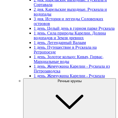
Сортавала
2 дня. Карельские выходные. Рускеала и
водопады
3 дня. История и легенды Соловецких
островов
1 день. Целый день в горном парке Рускеала
1 день. Сила природы Карелии. Долина
водопадов и Земля древних
1 день. Легендарный Валаам
1 день. Путешествие в Рускеала на
Ретропоезде
1 день. Золотое кольцо: Кивач, Гирвас,
Марциальные воды
1 день. Жемчужина Карелии - Рускеала из
Петрозаводска
1 день. Жемчужина Карелии - Рускеала
Речные круизы