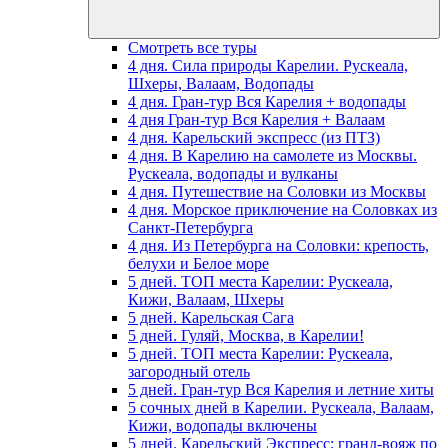
Смотреть все туры
4 дня. Сила природы Карелии. Рускеала,
Шхеры, Валаам, Водопады
4 дня. Гран-тур Вся Карелия + водопады
4 дня Гран-тур Вся Карелия + Валаам
4 дня. Карельский экспресс (из ПТЗ)
4 дня. В Карелию на самолете из Москвы.
Рускеала, водопады и вулканы
4 дня. Путешествие на Соловки из Москвы
4 дня. Морское приключение на Соловках из
Санкт-Петербурга
4 дня. Из Петербурга на Соловки: крепость,
белухи и Белое море
5 дней. ТОП места Карелии: Рускеала,
Кижи, Валаам, Шхеры
5 дней. Карельская Сага
5 дней. Гуляй, Москва, в Карелии!
5 дней. ТОП места Карелии: Рускеала,
загородный отель
5 дней. Гран-тур Вся Карелия и летние хиты
5 сочных дней в Карелии. Рускеала, Валаам,
Кижи, водопады включены
5 дней. Карельский Экспресс: гранд-вояж по