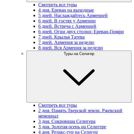
Смотреть все туры
4 дня. Ереван на выходные
5 дней. Наслаждайтесь Арменией
6 дней. В гостях у Армении
6 дней. Встреча с Арменией
6 дней. Огни двух столиц: Ереван-Гюмри
7 дней. Крылья Татева
7 дней. Армения за неделю
8 дней. Вся Армения за неделю
Туры на Селигер
Смотреть все туры
2 дня. Память Тверской земли. Ржевский
мемориал
3 дня. Сокровища Селигера
3 дня. Золотая осень на Селигере
4 дня. Релакс-тур на Селигер