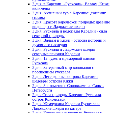
3 дня. в Карелии. «Рускеала», Валаам, Кижи
включены
3 дня. Активный тур в Карелию: джипинг,
сплавы
3 дня. Красота карельской природы: древние
водопады и Ладожские шхеры
3 дня. Рускеала и водопады Карелии - сила
северной природы
3 дня. Валаам и Кижи - острова истории и
духовного наследия
3 дня. Рускеала и Ладожские шхеры -
северные пейзажи Карелии
3 дня. 12 чудес и мраморный каньон
Рускеала
2 дня. Затерянный мир водопадов с
посещением Рускеала
2 дня. Легендарные острова Карелии:
шедевры острова Кижи
2 дня. Знакомство с Соловками из Санкт-
Петербурга
2 дня Сила природы Карелии. Рускеала,
остров Койонсаари
2 дня. Жемчужина Карелии Рускеала и
Ладожские шхеры на катере
2 дня. Карельские выходные. Рускеала и