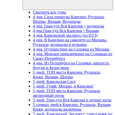
Смотреть все туры
4 дня. Сила природы Карелии. Рускеала,
Шхеры, Валаам, Водопады
4 дня. Гран-тур Вся Карелия + водопады
4 дня Гран-тур Вся Карелия + Валаам
4 дня. Карельский экспресс (из ПТЗ)
4 дня. В Карелию на самолете из Москвы.
Рускеала, водопады и вулканы
4 дня. Путешествие на Соловки из Москвы
4 дня. Морское приключение на Соловках из
Санкт-Петербурга
4 дня. Из Петербурга на Соловки: крепость,
белухи и Белое море
5 дней. ТОП места Карелии: Рускеала,
Кижи, Валаам, Шхеры
5 дней. Карельская Сага
5 дней. Гуляй, Москва, в Карелии!
5 дней. ТОП места Карелии: Рускеала,
загородный отель
5 дней. Гран-тур Вся Карелия и летние хиты
5 сочных дней в Карелии. Рускеала, Валаам,
Кижи, водопады включены
5 дней. Карельский Экспресс: гранд-вояж по