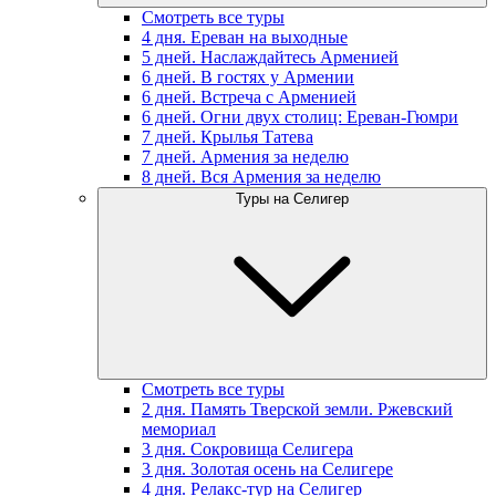
Смотреть все туры
4 дня. Ереван на выходные
5 дней. Наслаждайтесь Арменией
6 дней. В гостях у Армении
6 дней. Встреча с Арменией
6 дней. Огни двух столиц: Ереван-Гюмри
7 дней. Крылья Татева
7 дней. Армения за неделю
8 дней. Вся Армения за неделю
Туры на Селигер
Смотреть все туры
2 дня. Память Тверской земли. Ржевский
мемориал
3 дня. Сокровища Селигера
3 дня. Золотая осень на Селигере
4 дня. Релакс-тур на Селигер