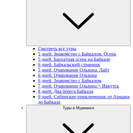
Смотреть все туры
5 дней. Знакомство с Байкалом. Осень
5 дней. Бархатная осень на Байкале
6 дней. Байкальский странник
5 дней. Очарование Ольхона. Лайт
6 дней. Очарование Ольхона
6 дней. Знакомство с Байкалом
7 дней. Очарование Ольхона + Иркутск
8 дней. Два берега Байкала
9 дней. Сибирские приключения: от Аршана
до Байкала
Туры в Мурманск