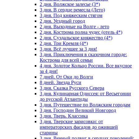
2 дня. Волжское залесье (3*)
3 дня. В сердце ремесла (Лето)
3 дня. Под княжеским стягом
2 дня. Уездный город
2 дня. Выходные на Волге - лето
2 дня. Кострома полна чудес (отель 4*)
2 дня. Суздальское княжество (4*)
2 дня. Три Кремля (4*)
3 дня. Всё лучшее за 3 дня!
3 дня. Приключения в сказочном городе:
Кострома для всей семьи
4 дня. Золотое Кольцо России. Все вкусное
за 4 дня!
7 дней. От Оки до Волги
8 дней. Звезда Руси
3 дня. Сказка Русского Севера
3 дня. Кулинарная Одиссея: от Весьегонии
до русской Атлантиды
3 дня. Путешествие по Волжским городам
3 дня. Господин Великий Новгород
3 дня. Тверь. Классика
3 дня. Тверские зарисовки: от
императорских фасадов до ожившей
старины
3 дня. Вечный подвиг в сердцах поколений: