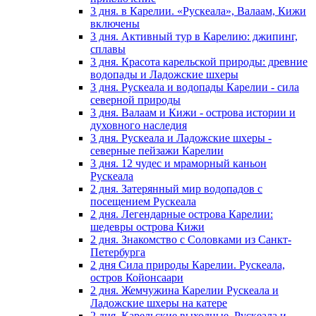
3 дня. в Карелии. «Рускеала», Валаам, Кижи
включены
3 дня. Активный тур в Карелию: джипинг,
сплавы
3 дня. Красота карельской природы: древние
водопады и Ладожские шхеры
3 дня. Рускеала и водопады Карелии - сила
северной природы
3 дня. Валаам и Кижи - острова истории и
духовного наследия
3 дня. Рускеала и Ладожские шхеры -
северные пейзажи Карелии
3 дня. 12 чудес и мраморный каньон
Рускеала
2 дня. Затерянный мир водопадов с
посещением Рускеала
2 дня. Легендарные острова Карелии:
шедевры острова Кижи
2 дня. Знакомство с Соловками из Санкт-
Петербурга
2 дня Сила природы Карелии. Рускеала,
остров Койонсаари
2 дня. Жемчужина Карелии Рускеала и
Ладожские шхеры на катере
2 дня. Карельские выходные. Рускеала и