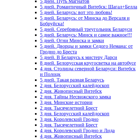
5 дней. Путь Магнатов
5 дней. Романтичный Витебск: Шагал+Белла
5 дней. Беларусь: вот это любовь!
5 дней. Беларусь: от Минска до Версаля и
Бобруйска!
5 дней. Серебряный треугольник Беларуси
5 дней. Беларусь: Минск и самое важное!!!
5 дней. Огни Минска и замки
5 дней. Дворцы и замки Седого Немана: от
Гродно до Бреста
5 дней. В Беларусь к мистеру Дарси
8 дней. Белорусская кругосветка на автобусе
4 дня. Столицы северной Беларуси: Витебск
и Полоцк
5 дней. Такая разная Беларусь
2 дня. Белорусский калейдоскоп
2 дня. Живописный Витебск
2 дня. Тайны Несвижского замка
3 дня. Минские истории
2 дня. Тысячелетний Брест
3 дня. Белорусский калейдоскоп
3 дня. Королевский Гродно
3 дня. Тысячелетний Брест
4 дня. Королевский Гродно и Лида
4 дня. Живописный Витебск