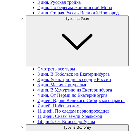
3 дня. Русская тройка
2 дня. По берегам живописной Мсты
2 дня. Старая Русса - Великий Новгород
Туры на Урал
Смотреть все туры
3 дня. В Тобольск из Екатеринбурга
3 дня. Урал: три дня в сердце России
3 дня. Магия Приуралья
4 дня. В Удмуртию из Екатеринбурга
4 дня. От Перми до Екатеринбурга
7 дней. Вдоль Великого Сибирского тракта
7 дней. Побег из дома
11 дней. По следам первопроходцев
11 дней. Сказы земли Уральской
14 дней. От Енисея до Урала
Туры в Вологду