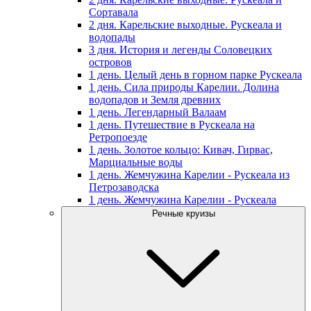
Сортавала
2 дня. Карельские выходные. Рускеала и
водопады
3 дня. История и легенды Соловецких
островов
1 день. Целый день в горном парке Рускеала
1 день. Сила природы Карелии. Долина
водопадов и Земля древних
1 день. Легендарный Валаам
1 день. Путешествие в Рускеала на
Ретропоезде
1 день. Золотое кольцо: Кивач, Гирвас,
Марциальные воды
1 день. Жемчужина Карелии - Рускеала из
Петрозаводска
1 день. Жемчужина Карелии - Рускеала
Речные круизы