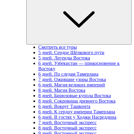
Смотреть все туры
5 дней. Сердце Шёлкового пути
5 дней. Легенды Востока
6 дней. Узбекистан — прикосновение к
Востоку
6 дней. По следам Тамерлана
7 дней. Ожившие узоры Востока
6 дней. Магия великих империй
8 дней. Магия Востока
8 дней. Бирюзовые купола Востока
8 дней. Сокровища древнего Востока
6 дней. Вокруг Ташкента
6 дней. К сердцу империи Тамерлана
6 дней. В гостях у Ходжи Насреддина
7 дней. Восточный экспресс
8 дней. Восточный экспресс
9 дней. Восточный экспресс