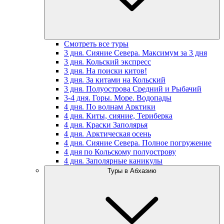
Смотреть все туры
3 дня. Сияние Севера. Максимум за 3 дня
3 дня. Кольский экспресс
3 дня. На поиски китов!
3 дня. За китами на Кольский
3 дня. Полуострова Средний и Рыбачий
3-4 дня. Горы. Море. Водопады
4 дня. По волнам Арктики
4 дня. Киты, сияние, Териберка
4 дня. Краски Заполярья
4 дня. Арктическая осень
4 дня. Сияние Севера. Полное погружение
4 дня по Кольскому полуострову
4 дня. Заполярные каникулы
Туры в Абхазию