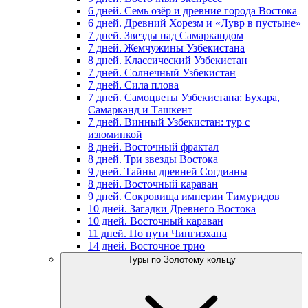
6 дней. Семь озёр и древние города Востока
6 дней. Древний Хорезм и «Лувр в пустыне»
7 дней. Звезды над Самаркандом
7 дней. Жемчужины Узбекистана
8 дней. Классический Узбекистан
7 дней. Солнечный Узбекистан
7 дней. Сила плова
7 дней. Самоцветы Узбекистана: Бухара,
Самарканд и Ташкент
7 дней. Винный Узбекистан: тур с
изюминкой
8 дней. Восточный фрактал
8 дней. Три звезды Востока
9 дней. Тайны древней Согдианы
8 дней. Восточный караван
9 дней. Сокровища империи Тимуридов
10 дней. Загадки Древнего Востока
10 дней. Восточный караван
11 дней. По пути Чингизхана
14 дней. Восточное трио
Туры по Золотому кольцу