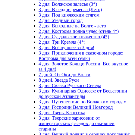
2 дня. Волжское залесье (3*)
3 дня. В сердце ремесла (Лето)
3 дня. Под княжеским стягом
2 дня. Уездный город
2 дня. Выходные на Волге - лето
2 дня. Кострома полна чудес (отель 4*)
2 дня. Суздальское княжество (4*)
2 дня. Три Кремля (4*)
3 дня. Всё лучшее за 3 дня!
3 дня. Приключения в сказочном городе:
Кострома для всей семьи
4 дня. Золотое Кольцо России. Все вкусное
за 4 дня!
7 дней. От Оки до Волги
8 дней. Звезда Руси
3 дня. Сказка Русского Севера
3 дня. Кулинарная Одиссея: от Весьегонии
до русской Атлантиды
3 дня. Путешествие по Волжским городам
3 дня. Господин Великий Новгород
3 дня. Тверь. Классика
3 дня. Тверские зарисовки: от
императорских фасадов до ожившей
старины
3 дня. Вечный подвиг в сердцах поколений: