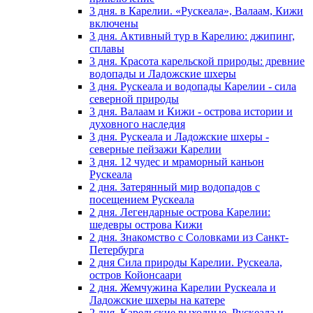
3 дня. в Карелии. «Рускеала», Валаам, Кижи
включены
3 дня. Активный тур в Карелию: джипинг,
сплавы
3 дня. Красота карельской природы: древние
водопады и Ладожские шхеры
3 дня. Рускеала и водопады Карелии - сила
северной природы
3 дня. Валаам и Кижи - острова истории и
духовного наследия
3 дня. Рускеала и Ладожские шхеры -
северные пейзажи Карелии
3 дня. 12 чудес и мраморный каньон
Рускеала
2 дня. Затерянный мир водопадов с
посещением Рускеала
2 дня. Легендарные острова Карелии:
шедевры острова Кижи
2 дня. Знакомство с Соловками из Санкт-
Петербурга
2 дня Сила природы Карелии. Рускеала,
остров Койонсаари
2 дня. Жемчужина Карелии Рускеала и
Ладожские шхеры на катере
2 дня. Карельские выходные. Рускеала и