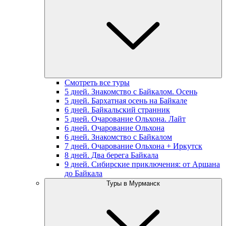
Смотреть все туры
5 дней. Знакомство с Байкалом. Осень
5 дней. Бархатная осень на Байкале
6 дней. Байкальский странник
5 дней. Очарование Ольхона. Лайт
6 дней. Очарование Ольхона
6 дней. Знакомство с Байкалом
7 дней. Очарование Ольхона + Иркутск
8 дней. Два берега Байкала
9 дней. Сибирские приключения: от Аршана
до Байкала
Туры в Мурманск