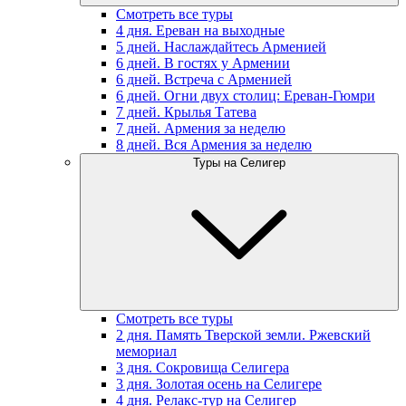
Смотреть все туры
4 дня. Ереван на выходные
5 дней. Наслаждайтесь Арменией
6 дней. В гостях у Армении
6 дней. Встреча с Арменией
6 дней. Огни двух столиц: Ереван-Гюмри
7 дней. Крылья Татева
7 дней. Армения за неделю
8 дней. Вся Армения за неделю
Туры на Селигер
Смотреть все туры
2 дня. Память Тверской земли. Ржевский
мемориал
3 дня. Сокровища Селигера
3 дня. Золотая осень на Селигере
4 дня. Релакс-тур на Селигер