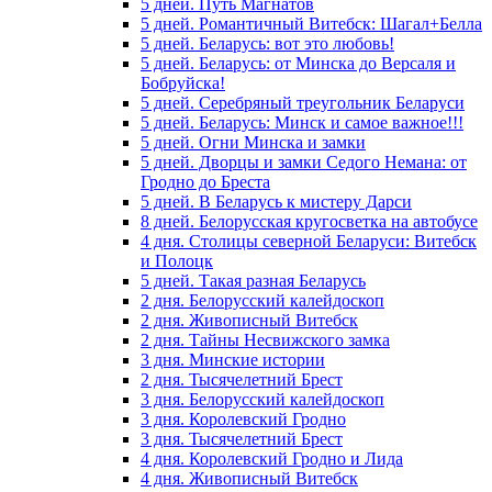
5 дней. Путь Магнатов
5 дней. Романтичный Витебск: Шагал+Белла
5 дней. Беларусь: вот это любовь!
5 дней. Беларусь: от Минска до Версаля и
Бобруйска!
5 дней. Серебряный треугольник Беларуси
5 дней. Беларусь: Минск и самое важное!!!
5 дней. Огни Минска и замки
5 дней. Дворцы и замки Седого Немана: от
Гродно до Бреста
5 дней. В Беларусь к мистеру Дарси
8 дней. Белорусская кругосветка на автобусе
4 дня. Столицы северной Беларуси: Витебск
и Полоцк
5 дней. Такая разная Беларусь
2 дня. Белорусский калейдоскоп
2 дня. Живописный Витебск
2 дня. Тайны Несвижского замка
3 дня. Минские истории
2 дня. Тысячелетний Брест
3 дня. Белорусский калейдоскоп
3 дня. Королевский Гродно
3 дня. Тысячелетний Брест
4 дня. Королевский Гродно и Лида
4 дня. Живописный Витебск