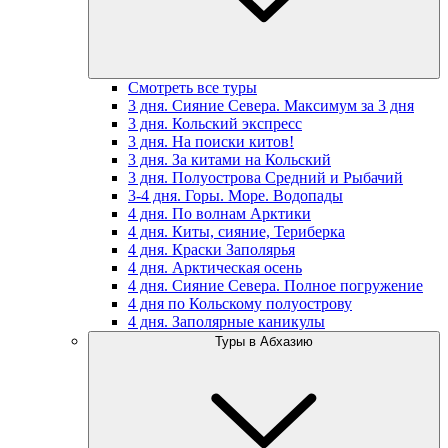
Смотреть все туры
3 дня. Сияние Севера. Максимум за 3 дня
3 дня. Кольский экспресс
3 дня. На поиски китов!
3 дня. За китами на Кольский
3 дня. Полуострова Средний и Рыбачий
3-4 дня. Горы. Море. Водопады
4 дня. По волнам Арктики
4 дня. Киты, сияние, Териберка
4 дня. Краски Заполярья
4 дня. Арктическая осень
4 дня. Сияние Севера. Полное погружение
4 дня по Кольскому полуострову
4 дня. Заполярные каникулы
Туры в Абхазию