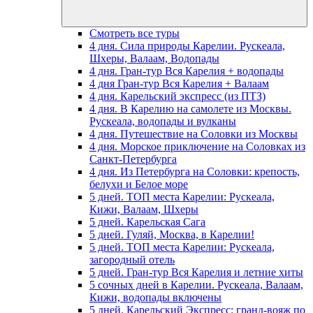
Смотреть все туры
4 дня. Сила природы Карелии. Рускеала,
Шхеры, Валаам, Водопады
4 дня. Гран-тур Вся Карелия + водопады
4 дня Гран-тур Вся Карелия + Валаам
4 дня. Карельский экспресс (из ПТЗ)
4 дня. В Карелию на самолете из Москвы.
Рускеала, водопады и вулканы
4 дня. Путешествие на Соловки из Москвы
4 дня. Морское приключение на Соловках из
Санкт-Петербурга
4 дня. Из Петербурга на Соловки: крепость,
белухи и Белое море
5 дней. ТОП места Карелии: Рускеала,
Кижи, Валаам, Шхеры
5 дней. Карельская Сага
5 дней. Гуляй, Москва, в Карелии!
5 дней. ТОП места Карелии: Рускеала,
загородный отель
5 дней. Гран-тур Вся Карелия и летние хиты
5 сочных дней в Карелии. Рускеала, Валаам,
Кижи, водопады включены
5 дней. Карельский Экспресс: гранд-вояж по