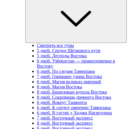
Смотреть все туры
5 дней. Сердце Шёлкового пути
5 дней. Легенды Востока
6 дней. Узбекистан — прикосновение к
Востоку
6 дней. По следам Тамерлана
7 дней. Ожившие узоры Востока
6 дней. Магия великих империй
8 дней. Магия Востока
8 дней. Бирюзовые купола Востока
8 дней. Сокровища древнего Востока
6 дней. Вокруг Ташкента
6 дней. К сердцу империи Тамерлана
6 дней. В гостях у Ходжи Насреддина
7 дней. Восточный экспресс
8 дней. Восточный экспресс
9 дней. Восточный экспресс