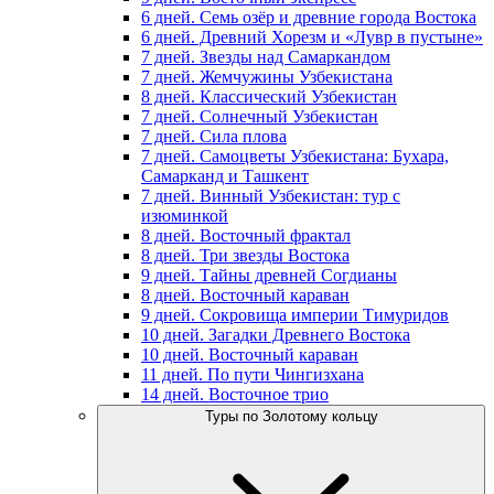
6 дней. Семь озёр и древние города Востока
6 дней. Древний Хорезм и «Лувр в пустыне»
7 дней. Звезды над Самаркандом
7 дней. Жемчужины Узбекистана
8 дней. Классический Узбекистан
7 дней. Солнечный Узбекистан
7 дней. Сила плова
7 дней. Самоцветы Узбекистана: Бухара,
Самарканд и Ташкент
7 дней. Винный Узбекистан: тур с
изюминкой
8 дней. Восточный фрактал
8 дней. Три звезды Востока
9 дней. Тайны древней Согдианы
8 дней. Восточный караван
9 дней. Сокровища империи Тимуридов
10 дней. Загадки Древнего Востока
10 дней. Восточный караван
11 дней. По пути Чингизхана
14 дней. Восточное трио
Туры по Золотому кольцу