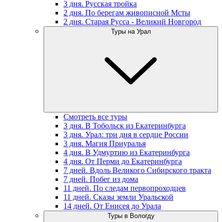
3 дня. Русская тройка
2 дня. По берегам живописной Мсты
2 дня. Старая Русса - Великий Новгород
Туры на Урал
Смотреть все туры
3 дня. В Тобольск из Екатеринбурга
3 дня. Урал: три дня в сердце России
3 дня. Магия Приуралья
4 дня. В Удмуртию из Екатеринбурга
4 дня. От Перми до Екатеринбурга
7 дней. Вдоль Великого Сибирского тракта
7 дней. Побег из дома
11 дней. По следам первопроходцев
11 дней. Сказы земли Уральской
14 дней. От Енисея до Урала
Туры в Вологду