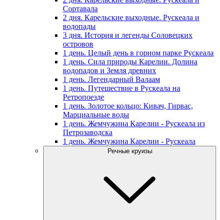
Сортавала
2 дня. Карельские выходные. Рускеала и
водопады
3 дня. История и легенды Соловецких
островов
1 день. Целый день в горном парке Рускеала
1 день. Сила природы Карелии. Долина
водопадов и Земля древних
1 день. Легендарный Валаам
1 день. Путешествие в Рускеала на
Ретропоезде
1 день. Золотое кольцо: Кивач, Гирвас,
Марциальные воды
1 день. Жемчужина Карелии - Рускеала из
Петрозаводска
1 день. Жемчужина Карелии - Рускеала
Речные круизы