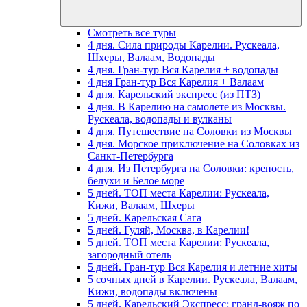
Смотреть все туры
4 дня. Сила природы Карелии. Рускеала,
Шхеры, Валаам, Водопады
4 дня. Гран-тур Вся Карелия + водопады
4 дня Гран-тур Вся Карелия + Валаам
4 дня. Карельский экспресс (из ПТЗ)
4 дня. В Карелию на самолете из Москвы.
Рускеала, водопады и вулканы
4 дня. Путешествие на Соловки из Москвы
4 дня. Морское приключение на Соловках из
Санкт-Петербурга
4 дня. Из Петербурга на Соловки: крепость,
белухи и Белое море
5 дней. ТОП места Карелии: Рускеала,
Кижи, Валаам, Шхеры
5 дней. Карельская Сага
5 дней. Гуляй, Москва, в Карелии!
5 дней. ТОП места Карелии: Рускеала,
загородный отель
5 дней. Гран-тур Вся Карелия и летние хиты
5 сочных дней в Карелии. Рускеала, Валаам,
Кижи, водопады включены
5 дней. Карельский Экспресс: гранд-вояж по