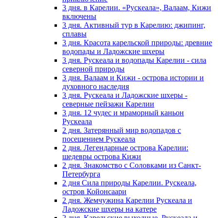
3 дня. в Карелии. «Рускеала», Валаам, Кижи
включены
3 дня. Активный тур в Карелию: джипинг,
сплавы
3 дня. Красота карельской природы: древние
водопады и Ладожские шхеры
3 дня. Рускеала и водопады Карелии - сила
северной природы
3 дня. Валаам и Кижи - острова истории и
духовного наследия
3 дня. Рускеала и Ладожские шхеры -
северные пейзажи Карелии
3 дня. 12 чудес и мраморный каньон
Рускеала
2 дня. Затерянный мир водопадов с
посещением Рускеала
2 дня. Легендарные острова Карелии:
шедевры острова Кижи
2 дня. Знакомство с Соловками из Санкт-
Петербурга
2 дня Сила природы Карелии. Рускеала,
остров Койонсаари
2 дня. Жемчужина Карелии Рускеала и
Ладожские шхеры на катере
2 дня. Карельские выходные. Рускеала и