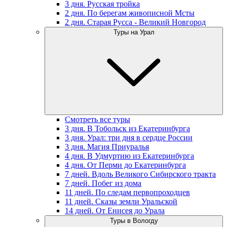
3 дня. Русская тройка
2 дня. По берегам живописной Мсты
2 дня. Старая Русса - Великий Новгород
Туры на Урал
Смотреть все туры
3 дня. В Тобольск из Екатеринбурга
3 дня. Урал: три дня в сердце России
3 дня. Магия Приуралья
4 дня. В Удмуртию из Екатеринбурга
4 дня. От Перми до Екатеринбурга
7 дней. Вдоль Великого Сибирского тракта
7 дней. Побег из дома
11 дней. По следам первопроходцев
11 дней. Сказы земли Уральской
14 дней. От Енисея до Урала
Туры в Вологду