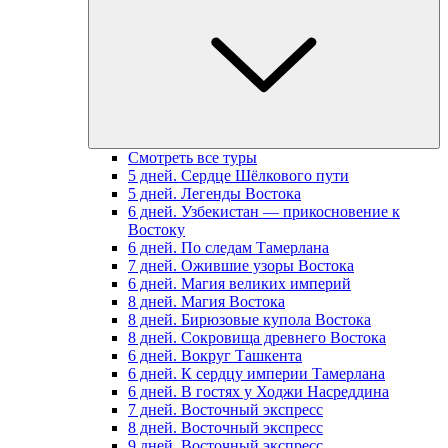
Смотреть все туры
5 дней. Сердце Шёлкового пути
5 дней. Легенды Востока
6 дней. Узбекистан — прикосновение к
Востоку
6 дней. По следам Тамерлана
7 дней. Ожившие узоры Востока
6 дней. Магия великих империй
8 дней. Магия Востока
8 дней. Бирюзовые купола Востока
8 дней. Сокровища древнего Востока
6 дней. Вокруг Ташкента
6 дней. К сердцу империи Тамерлана
6 дней. В гостях у Ходжи Насреддина
7 дней. Восточный экспресс
8 дней. Восточный экспресс
9 дней. Восточный экспресс