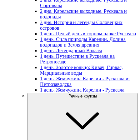
Сортавала
2 дня. Карельские выходные. Рускеала и
водопады
3 дня. История и легенды Соловецких
островов
1 день. Целый день в горном парке Рускеала
1 день. Сила природы Карелии. Долина
водопадов и Земля древних
1 день. Легендарный Валаам
1 день. Путешествие в Рускеала на
Ретропоезде
1 день. Золотое кольцо: Кивач, Гирвас,
Марциальные воды
1 день. Жемчужина Карелии - Рускеала из
Петрозаводска
1 день. Жемчужина Карелии - Рускеала
Речные круизы