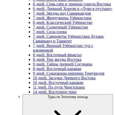
6 дней. Семь озёр и древние города Востока
6 дней. Древний Хорезм и «Лувр в пустыне»
7 дней. Звезды над Самаркандом
7 дней. Жемчужины Узбекистана
8 дней. Классический Узбекистан
7 дней. Солнечный Узбекистан
7 дней. Сила плова
7 дней. Самоцветы Узбекистана: Бухара,
Самарканд и Ташкент
7 дней. Винный Узбекистан: тур с
изюминкой
8 дней. Восточный фрактал
8 дней. Три звезды Востока
9 дней. Тайны древней Согдианы
8 дней. Восточный караван
9 дней. Сокровища империи Тимуридов
10 дней. Загадки Древнего Востока
10 дней. Восточный караван
11 дней. По пути Чингизхана
14 дней. Восточное трио
Туры по Золотому кольцу