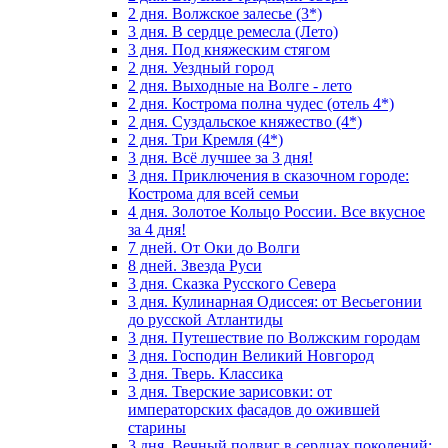
2 дня. Волжское залесье (3*)
3 дня. В сердце ремесла (Лето)
3 дня. Под княжеским стягом
2 дня. Уездный город
2 дня. Выходные на Волге - лето
2 дня. Кострома полна чудес (отель 4*)
2 дня. Суздальское княжество (4*)
2 дня. Три Кремля (4*)
3 дня. Всё лучшее за 3 дня!
3 дня. Приключения в сказочном городе:
Кострома для всей семьи
4 дня. Золотое Кольцо России. Все вкусное
за 4 дня!
7 дней. От Оки до Волги
8 дней. Звезда Руси
3 дня. Сказка Русского Севера
3 дня. Кулинарная Одиссея: от Весьегонии
до русской Атлантиды
3 дня. Путешествие по Волжским городам
3 дня. Господин Великий Новгород
3 дня. Тверь. Классика
3 дня. Тверские зарисовки: от
императорских фасадов до ожившей
старины
3 дня. Вечный подвиг в сердцах поколений: