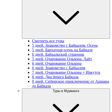
Смотреть все туры
5 дней. Знакомство с Байкалом. Осень
5 дней. Бархатная осень на Байкале
6 дней. Байкальский странник
5 дней. Очарование Ольхона. Лайт
6 дней. Очарование Ольхона
6 дней. Знакомство с Байкалом
7 дней. Очарование Ольхона + Иркутск
8 дней. Два берега Байкала
9 дней. Сибирские приключения: от Аршана
до Байкала
Туры в Мурманск