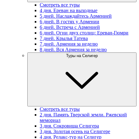
Смотреть все туры
4 дня. Ереван на выходные
5 дней. Наслаждайтесь Арменией
6 дней. В гостях у Армении
6 дней. Встреча с Арменией
6 дней. Огни двух столиц: Ереван-Гюмри
7 дней. Крылья Татева
7 дней. Армения за неделю
8 дней. Вся Армения за неделю
Туры на Селигер
Смотреть все туры
2 дня. Память Тверской земли. Ржевский
мемориал
3 дня. Сокровища Селигера
3 дня. Золотая осень на Селигере
4 дня. Релакс-тур на Селигер