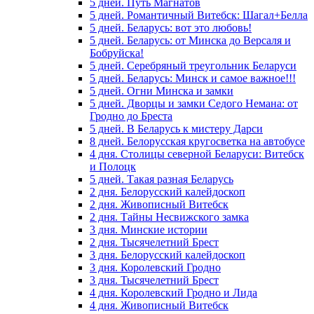
5 дней. Путь Магнатов
5 дней. Романтичный Витебск: Шагал+Белла
5 дней. Беларусь: вот это любовь!
5 дней. Беларусь: от Минска до Версаля и
Бобруйска!
5 дней. Серебряный треугольник Беларуси
5 дней. Беларусь: Минск и самое важное!!!
5 дней. Огни Минска и замки
5 дней. Дворцы и замки Седого Немана: от
Гродно до Бреста
5 дней. В Беларусь к мистеру Дарси
8 дней. Белорусская кругосветка на автобусе
4 дня. Столицы северной Беларуси: Витебск
и Полоцк
5 дней. Такая разная Беларусь
2 дня. Белорусский калейдоскоп
2 дня. Живописный Витебск
2 дня. Тайны Несвижского замка
3 дня. Минские истории
2 дня. Тысячелетний Брест
3 дня. Белорусский калейдоскоп
3 дня. Королевский Гродно
3 дня. Тысячелетний Брест
4 дня. Королевский Гродно и Лида
4 дня. Живописный Витебск