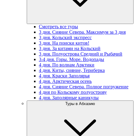
Смотреть все туры
3 дня. Сияние Севера. Максимум за 3 дня
3 дня. Кольский экспресс
3 дня. На поиски китов!
3 дня. За китами на Кольский
3 дня. Полуострова Средний и Рыбачий
3-4 дня. Горы. Море. Водопады
4 дня. По волнам Арктики
4 дня. Киты, сияние, Териберка
4 дня. Краски Заполярья
4 дня. Арктическая осень
4 дня. Сияние Севера. Полное погружение
4 дня по Кольскому полуострову
4 дня. Заполярные каникулы
Туры в Абхазию