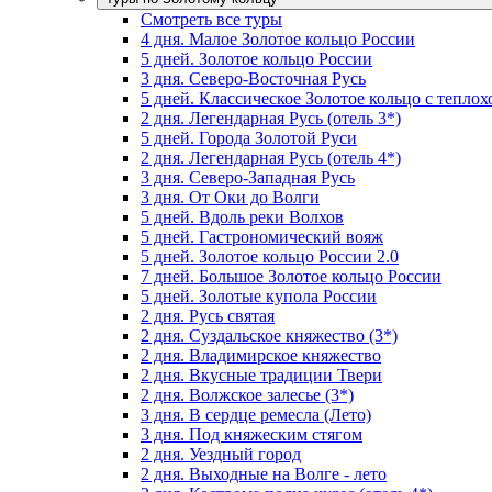
Смотреть все туры
4 дня. Малое Золотое кольцо России
5 дней. Золотое кольцо России
3 дня. Северо-Восточная Русь
5 дней. Классическое Золотое кольцо с тепло
2 дня. Легендарная Русь (отель 3*)
5 дней. Города Золотой Руси
2 дня. Легендарная Русь (отель 4*)
3 дня. Северо-Западная Русь
3 дня. От Оки до Волги
5 дней. Вдоль реки Волхов
5 дней. Гастрономический вояж
5 дней. Золотое кольцо России 2.0
7 дней. Большое Золотое кольцо России
5 дней. Золотые купола России
2 дня. Русь святая
2 дня. Суздальское княжество (3*)
2 дня. Владимирское княжество
2 дня. Вкусные традиции Твери
2 дня. Волжское залесье (3*)
3 дня. В сердце ремесла (Лето)
3 дня. Под княжеским стягом
2 дня. Уездный город
2 дня. Выходные на Волге - лето