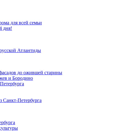
рома для всей семьи
4 дня!
 русской Атлантиды
х фасадов до ожившей старины
Ржев и Бородино
-Петербурга
из Санкт-Петербурга
ербурга
культуры