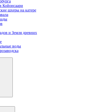
рбурга
ов Койонсаари
ские шхеры на катере
авала
пады
ов
адов и Земля древних
е
иальные воды
розаводска