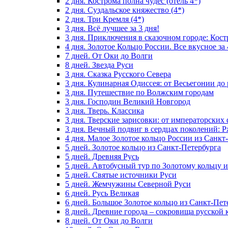
2 дня. Кострома полна чудес (отель 4*)
2 дня. Суздальское княжество (4*)
2 дня. Три Кремля (4*)
3 дня. Всё лучшее за 3 дня!
3 дня. Приключения в сказочном городе: Кост
4 дня. Золотое Кольцо России. Все вкусное за 
7 дней. От Оки до Волги
8 дней. Звезда Руси
3 дня. Сказка Русского Севера
3 дня. Кулинарная Одиссея: от Весьегонии до
3 дня. Путешествие по Волжским городам
3 дня. Господин Великий Новгород
3 дня. Тверь. Классика
3 дня. Тверские зарисовки: от императорски
3 дня. Вечный подвиг в сердцах поколений: 
4 дня. Малое Золотое кольцо России из Санкт
5 дней. Золотое кольцо из Санкт-Петербурга
5 дней. Древняя Русь
5 дней. Автобусный тур по Золотому кольцу 
5 дней. Святые источники Руси
5 дней. Жемчужины Северной Руси
6 дней. Русь Великая
6 дней. Большое Золотое кольцо из Санкт-Пет
8 дней. Древние города – сокровища русской 
8 дней. От Оки до Волги