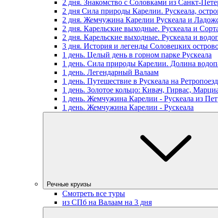
2 дня. Знакомство с Соловками из Санкт-Пете
2 дня Сила природы Карелии. Рускеала, остр
2 дня. Жемчужина Карелии Рускеала и Ладож
2 дня. Карельские выходные. Рускеала и Сорт
2 дня. Карельские выходные. Рускеала и водо
3 дня. История и легенды Соловецких остров
1 день. Целый день в горном парке Рускеала
1 день. Сила природы Карелии. Долина водоп
1 день. Легендарный Валаам
1 день. Путешествие в Рускеала на Ретропоезд
1 день. Золотое кольцо: Кивач, Гирвас, Марц
1 день. Жемчужина Карелии - Рускеала из Пет
1 день. Жемчужина Карелии - Рускеала
Речные круизы
Смотреть все туры
из СПб на Валаам на 3 дня