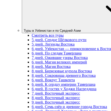
Туры в Узбекистан и по Средней Азии
Смотреть все туры
5 дней. Сердце Шёлкового пути
5 дней. Легенды Востока
6 дней. Узбекистан — прикосновение к Восто
6 дней. По следам Тамерлана
7 дней. Ожившие узоры Востока
6 дней. Магия великих империй
8 дней. Магия Востока
8 дней. Бирюзовые купола Востока
8 дней. Сокровища древнего Востока
6 дней. Вокруг Ташкента
6 дней. К сердцу империи Тамерлана
6 дней. В гостях у Ходжи Насреддина
7 дней. Восточный экспресс
8 дней. Восточный экспресс
9 дней. Восточный экспресс
6 дней. Семь озёр и древние города Востока