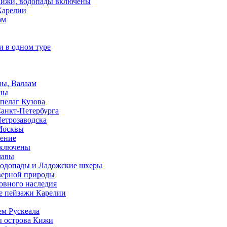
 Кижи, водопады включены
Карелии
ам
и в одном туре
ры, Валаам
ены
пелаг Кузова
Санкт-Петербурга
Петрозаводска
 Москвы
чение
 включены
лавы
 водопады и Ладожские шхеры
еверной природы
ховного наследия
ые пейзажи Карелии
ем Рускеала
ы острова Кижи