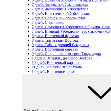
6 дней. Древний Хорезм и «Лувр в пустыне»
7 дней. Звезды над Самаркандом
7 дней. Жемчужины Узбекистана
8 дней. Классический Узбекистан
7 дней. Солнечный Узбекистан
7 дней. Сила плова
7 дней. Самоцветы Узбекистана: Бухара, Сам
7 дней. Винный Узбекистан: тур с изюминкой
8 дней. Восточный фрактал
8 дней. Три звезды Востока
9 дней. Тайны древней Согдианы
8 дней. Восточный караван
9 дней. Сокровища империи Тимуридов
10 дней. Загадки Древнего Востока
10 дней. Восточный караван
11 дней. По пути Чингизхана
14 дней. Восточное трио
Туры по Золотому кольцу