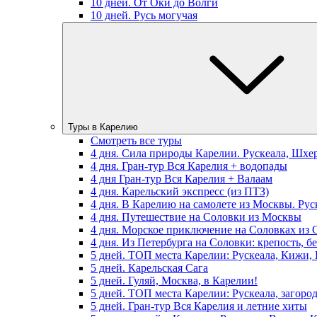
10 дней. От Оки до Волги
10 дней. Русь могучая
Туры в Карелию
Смотреть все туры
4 дня. Сила природы Карелии. Рускеала, Шхе
4 дня. Гран-тур Вся Карелия + водопады
4 дня Гран-тур Вся Карелия + Валаам
4 дня. Карельский экспресс (из ПТЗ)
4 дня. В Карелию на самолете из Москвы. Рус
4 дня. Путешествие на Соловки из Москвы
4 дня. Морское приключение на Соловках из 
4 дня. Из Петербурга на Соловки: крепость, б
5 дней. ТОП места Карелии: Рускеала, Кижи,
5 дней. Карельская Сага
5 дней. Гуляй, Москва, в Карелии!
5 дней. ТОП места Карелии: Рускеала, загоро
5 дней. Гран-тур Вся Карелия и летние хиты