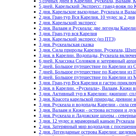
5 сочных дней в Карелии. Рускеала, Валаам,
5 дней. Карельский Экспресс: гранд-вояж по 
2 дня. Карельские выходные. Рускеала и Вала
2 дня. Гран-тур Вся Карелия. 10 чудес за 2 дня
2 дня. Карельский экспресс
2 дня. Валаам и Рускеала: две легенды Карели
3 дня. Гран-тур вся Карелия
3 дня. Карельский экспресс (из ПТЗ)
3 дня. Рускеальская сказка
3 дня. Сила природы Карелии. Рускеала, Шхе
3 дня. в Карелии. Водопады, Рускеала включ
6 дней. Классика Соловков и затерянный архи
7 дней. Большое путешествие по Карелии из 
7 дней. Большое путешествие по Карелии из 
8 дней. Большое путешествие по Карелии из
3 дня. Гран-тур Вся Карелия и гастро приклю
3 дня. в Карелии. «Рускеала», Валаам, Кижи
3 дня. Активный тур в Карелию: джипинг, сп
3 дня. Красота карельской природы: древние
3 дня. Рускеала и водопады Карелии - сила с
3 дня. Валаам и Кижи - острова истории и ду
3 дня. Рускеала и Ладожские шхеры - северн
3 дня. 12 чудес и мраморный каньон Рускеала
2 дня. Затерянный мир водопадов с посещени
2 дня. Легендарные острова Карелии: шедевр