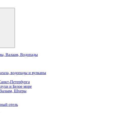
ры, Валаам, Водопады
кеала, водопады и вулканы
Санкт-Петербурга
елухи и Белое море
 Валаам, Шхеры
дный отель