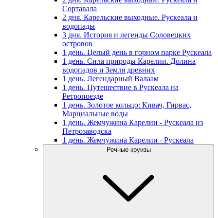
Сортавала
2 дня. Карельские выходные. Рускеала и
водопады
3 дня. История и легенды Соловецких
островов
1 день. Целый день в горном парке Рускеала
1 день. Сила природы Карелии. Долина
водопадов и Земля древних
1 день. Легендарный Валаам
1 день. Путешествие в Рускеала на
Ретропоезде
1 день. Золотое кольцо: Кивач, Гирвас,
Марциальные воды
1 день. Жемчужина Карелии - Рускеала из
Петрозаводска
1 день. Жемчужина Карелии - Рускеала
Речные круизы