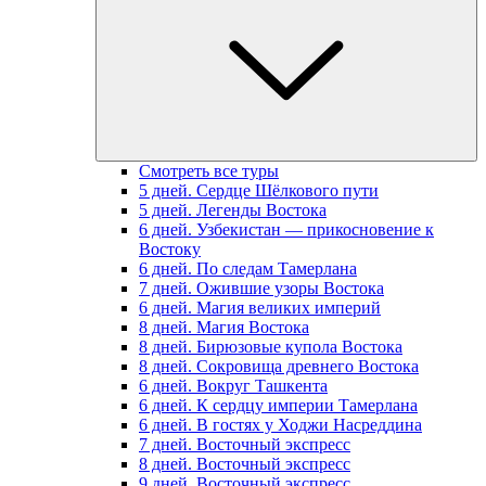
Смотреть все туры
5 дней. Сердце Шёлкового пути
5 дней. Легенды Востока
6 дней. Узбекистан — прикосновение к
Востоку
6 дней. По следам Тамерлана
7 дней. Ожившие узоры Востока
6 дней. Магия великих империй
8 дней. Магия Востока
8 дней. Бирюзовые купола Востока
8 дней. Сокровища древнего Востока
6 дней. Вокруг Ташкента
6 дней. К сердцу империи Тамерлана
6 дней. В гостях у Ходжи Насреддина
7 дней. Восточный экспресс
8 дней. Восточный экспресс
9 дней. Восточный экспресс