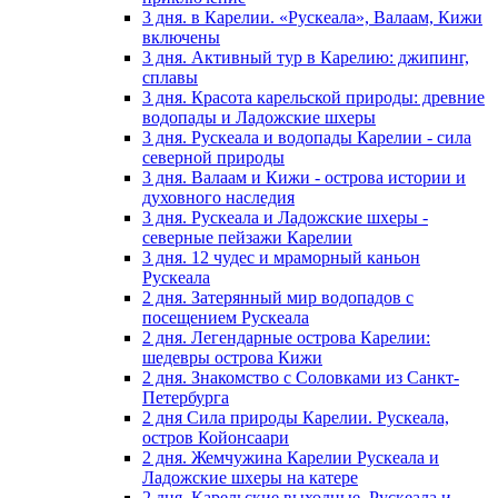
3 дня. в Карелии. «Рускеала», Валаам, Кижи
включены
3 дня. Активный тур в Карелию: джипинг,
сплавы
3 дня. Красота карельской природы: древние
водопады и Ладожские шхеры
3 дня. Рускеала и водопады Карелии - сила
северной природы
3 дня. Валаам и Кижи - острова истории и
духовного наследия
3 дня. Рускеала и Ладожские шхеры -
северные пейзажи Карелии
3 дня. 12 чудес и мраморный каньон
Рускеала
2 дня. Затерянный мир водопадов с
посещением Рускеала
2 дня. Легендарные острова Карелии:
шедевры острова Кижи
2 дня. Знакомство с Соловками из Санкт-
Петербурга
2 дня Сила природы Карелии. Рускеала,
остров Койонсаари
2 дня. Жемчужина Карелии Рускеала и
Ладожские шхеры на катере
2 дня. Карельские выходные. Рускеала и