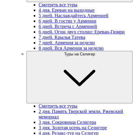
Смотреть все туры
4 дня. Ереван на выходные
5 дней. Наслаждайтесь Арменией
6 дней. В гостях у Армении
6 дней. Встреча с Арменией
6 дней. Огни двух столиц: Ереван-Гюмри
7 дней. Крылья Татева
7 дней. Армения за неделю
8 дней. Вся Армения за неделю
Туры на Селигер
Смотреть все туры
2 дня. Память Тверской земли. Ржевский
мемориал
3 дня. Сокровища Селигера
3 дня. Золотая осень на Селигере
4 дня. Релакс-тур на Селигер