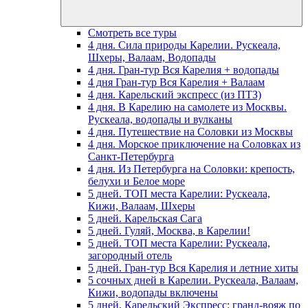
Смотреть все туры
4 дня. Сила природы Карелии. Рускеала,
Шхеры, Валаам, Водопады
4 дня. Гран-тур Вся Карелия + водопады
4 дня Гран-тур Вся Карелия + Валаам
4 дня. Карельский экспресс (из ПТЗ)
4 дня. В Карелию на самолете из Москвы.
Рускеала, водопады и вулканы
4 дня. Путешествие на Соловки из Москвы
4 дня. Морское приключение на Соловках из
Санкт-Петербурга
4 дня. Из Петербурга на Соловки: крепость,
белухи и Белое море
5 дней. ТОП места Карелии: Рускеала,
Кижи, Валаам, Шхеры
5 дней. Карельская Сага
5 дней. Гуляй, Москва, в Карелии!
5 дней. ТОП места Карелии: Рускеала,
загородный отель
5 дней. Гран-тур Вся Карелия и летние хиты
5 сочных дней в Карелии. Рускеала, Валаам,
Кижи, водопады включены
5 дней. Карельский Экспресс: гранд-вояж по