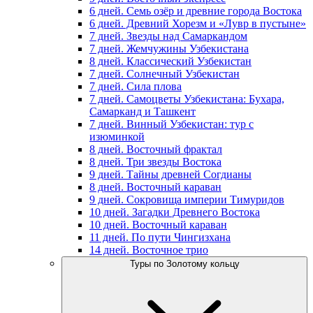
6 дней. Семь озёр и древние города Востока
6 дней. Древний Хорезм и «Лувр в пустыне»
7 дней. Звезды над Самаркандом
7 дней. Жемчужины Узбекистана
8 дней. Классический Узбекистан
7 дней. Солнечный Узбекистан
7 дней. Сила плова
7 дней. Самоцветы Узбекистана: Бухара,
Самарканд и Ташкент
7 дней. Винный Узбекистан: тур с
изюминкой
8 дней. Восточный фрактал
8 дней. Три звезды Востока
9 дней. Тайны древней Согдианы
8 дней. Восточный караван
9 дней. Сокровища империи Тимуридов
10 дней. Загадки Древнего Востока
10 дней. Восточный караван
11 дней. По пути Чингизхана
14 дней. Восточное трио
Туры по Золотому кольцу