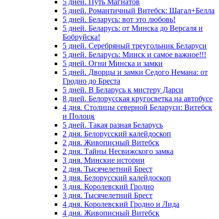
5 дней. Путь Магнатов
5 дней. Романтичный Витебск: Шагал+Белла
5 дней. Беларусь: вот это любовь!
5 дней. Беларусь: от Минска до Версаля и
Бобруйска!
5 дней. Серебряный треугольник Беларуси
5 дней. Беларусь: Минск и самое важное!!!
5 дней. Огни Минска и замки
5 дней. Дворцы и замки Седого Немана: от
Гродно до Бреста
5 дней. В Беларусь к мистеру Дарси
8 дней. Белорусская кругосветка на автобусе
4 дня. Столицы северной Беларуси: Витебск
и Полоцк
5 дней. Такая разная Беларусь
2 дня. Белорусский калейдоскоп
2 дня. Живописный Витебск
2 дня. Тайны Несвижского замка
3 дня. Минские истории
2 дня. Тысячелетний Брест
3 дня. Белорусский калейдоскоп
3 дня. Королевский Гродно
3 дня. Тысячелетний Брест
4 дня. Королевский Гродно и Лида
4 дня. Живописный Витебск