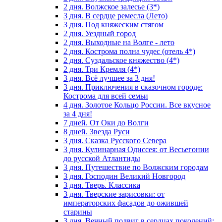
2 дня. Волжское залесье (3*)
3 дня. В сердце ремесла (Лето)
3 дня. Под княжеским стягом
2 дня. Уездный город
2 дня. Выходные на Волге - лето
2 дня. Кострома полна чудес (отель 4*)
2 дня. Суздальское княжество (4*)
2 дня. Три Кремля (4*)
3 дня. Всё лучшее за 3 дня!
3 дня. Приключения в сказочном городе:
Кострома для всей семьи
4 дня. Золотое Кольцо России. Все вкусное
за 4 дня!
7 дней. От Оки до Волги
8 дней. Звезда Руси
3 дня. Сказка Русского Севера
3 дня. Кулинарная Одиссея: от Весьегонии
до русской Атлантиды
3 дня. Путешествие по Волжским городам
3 дня. Господин Великий Новгород
3 дня. Тверь. Классика
3 дня. Тверские зарисовки: от
императорских фасадов до ожившей
старины
3 дня. Вечный подвиг в сердцах поколений: