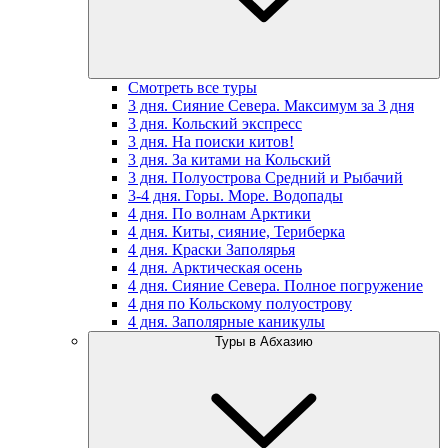
Смотреть все туры
3 дня. Сияние Севера. Максимум за 3 дня
3 дня. Кольский экспресс
3 дня. На поиски китов!
3 дня. За китами на Кольский
3 дня. Полуострова Средний и Рыбачий
3-4 дня. Горы. Море. Водопады
4 дня. По волнам Арктики
4 дня. Киты, сияние, Териберка
4 дня. Краски Заполярья
4 дня. Арктическая осень
4 дня. Сияние Севера. Полное погружение
4 дня по Кольскому полуострову
4 дня. Заполярные каникулы
Туры в Абхазию