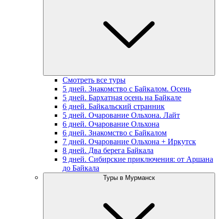
Смотреть все туры
5 дней. Знакомство с Байкалом. Осень
5 дней. Бархатная осень на Байкале
6 дней. Байкальский странник
5 дней. Очарование Ольхона. Лайт
6 дней. Очарование Ольхона
6 дней. Знакомство с Байкалом
7 дней. Очарование Ольхона + Иркутск
8 дней. Два берега Байкала
9 дней. Сибирские приключения: от Аршана
до Байкала
Туры в Мурманск