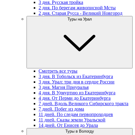
3 дня. Русская тройка
2 дня. По берегам живописной Мсты
2 дня. Старая Русса - Великий Новгород
Туры на Урал
Смотреть все туры
3 дня. В Тобольск из Екатеринбурга
3 дня. Урал: три дня в сердце России
3 дня. Магия Приуралья
4 дня. В Удмуртию из Екатеринбурга
4 дня. От Перми до Екатеринбурга
7 дней. Вдоль Великого Сибирского тракта
7 дней. Побег из дома
11 дней. По следам первопроходцев
11 дней. Сказы земли Уральской
14 дней. От Енисея до Урала
Туры в Вологду